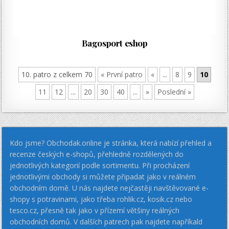
Bagosport eshop
10. patro z celkem 70
« První patro
«
...
8
9
10
11
12
...
20
30
40
...
»
Poslední »
Kdo jsme? Obchodak.online je stránka, která nabízí přehled a
recenze českých e-shopů, přehledně rozdělených do
jednotlivých kategorií podle sortimentu. Při procházení
jednotlivými obchody si můžete připadat jako v reálném
obchodním domě. U nás najdete nejčastěji navštěvované e-
shopy s potravinami, jako třeba rohlik.cz, kosik.cz nebo
tesco.cz, přesně tak jako v přízemí většiny reálných
obchodních domů. V dalších patrech pak najdete napříkald