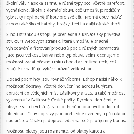
školní věk. Nabídka zahrnuje různé typy bot, včetně barefoot,
vycházkové, školní a domácí obuvi, což umožňuje rodičům
vybrat ty nejvhodnější boty pro své děti. Kromě obuvi nabízí
eshop také školní batohy, hračky, textil a další dětské zboží.
Silnou stránkou eshopu je přehledná a uživatelsky přívětivá
struktura webových stránek, která umožňuje snadné
vyhledávání a filtrování produktů podle různých parametrů,
jako jsou velikost, barva nebo typ obuvi. Velmi oceňujeme
možnost zadat přesnou míru chodidla v milimetrech, což
značně usnadňuje výběr správné velikosti bot.
Dodací podmínky jsou rovněž výborné. Eshop nabízí několik
možností dopravy, včetně doručení na adresu kurýrem,
doručení do výdejních míst Zásilkovny a GLS, a také možnost
vyzvednutí v Balíkovně České pošty. Rychlost doručení je
obvykle velmi rychlá, často do druhého pracovního dne od
objednání. Ceny dopravy jsou přehledně uvedeny a při nákupu
nad určitou částku je doprava zdarma, což je příjemný bonus.
Možnosti platby jsou rozmanité, od platby kartou a