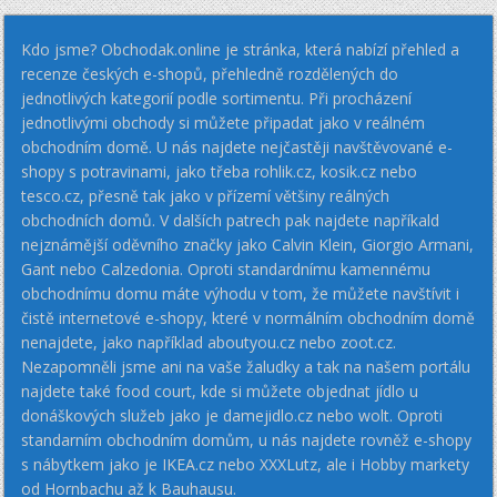
Kdo jsme? Obchodak.online je stránka, která nabízí přehled a
recenze českých e-shopů, přehledně rozdělených do
jednotlivých kategorií podle sortimentu. Při procházení
jednotlivými obchody si můžete připadat jako v reálném
obchodním domě. U nás najdete nejčastěji navštěvované e-
shopy s potravinami, jako třeba rohlik.cz, kosik.cz nebo
tesco.cz, přesně tak jako v přízemí většiny reálných
obchodních domů. V dalších patrech pak najdete napříkald
nejznámější oděvního značky jako Calvin Klein, Giorgio Armani,
Gant nebo Calzedonia. Oproti standardnímu kamennému
obchodnímu domu máte výhodu v tom, že můžete navštívit i
čistě internetové e-shopy, které v normálním obchodním domě
nenajdete, jako například aboutyou.cz nebo zoot.cz.
Nezapomněli jsme ani na vaše žaludky a tak na našem portálu
najdete také food court, kde si můžete objednat jídlo u
donáškových služeb jako je damejidlo.cz nebo wolt. Oproti
standarním obchodním domům, u nás najdete rovněž e-shopy
s nábytkem jako je IKEA.cz nebo XXXLutz, ale i Hobby markety
od Hornbachu až k Bauhausu.