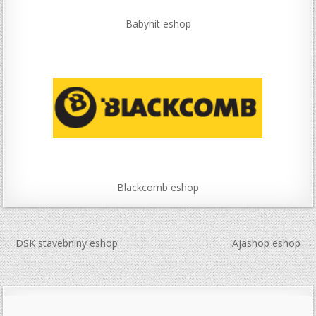
Babyhit eshop
Blackcomb eshop
Navigace
← DSK stavebniny eshop
Ajashop eshop →
pro
příspěvek