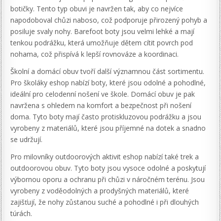
botičky. Tento typ obuvi je navržen tak, aby co nejvíce
napodoboval chůzi naboso, což podporuje přirozený pohyb a
posiluje svaly nohy. Barefoot boty jsou velmi lehké a mají
tenkou podrážku, která umožňuje dětem cítit povrch pod
nohama, což přispívá k lepší rovnováze a koordinaci.
Školní a domácí obuv tvoří další významnou část sortimentu.
Pro školáky eshop nabízí boty, které jsou odolné a pohodlné,
ideální pro celodenní nošení ve škole. Domácí obuv je pak
navržena s ohledem na komfort a bezpečnost při nošení
doma. Tyto boty mají často protiskluzovou podrážku a jsou
vyrobeny z materiálů, které jsou příjemné na dotek a snadno
se udržují.
Pro milovníky outdoorových aktivit eshop nabízí také trek a
outdoorovou obuv. Tyto boty jsou vysoce odolné a poskytují
výbornou oporu a ochranu při chůzi v náročném terénu. Jsou
vyrobeny z voděodolných a prodyšných materiálů, které
zajišťují, že nohy zůstanou suché a pohodlné i při dlouhých
túrách.