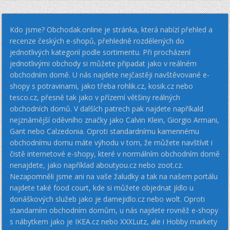
Kdo jsme? Obchodak.online je stránka, která nabízí přehled a
recenze českých e-shopů, přehledně rozdělených do
jednotlivých kategorií podle sortimentu. Při procházení
jednotlivými obchody si můžete připadat jako v reálném
obchodním domě. U nás najdete nejčastěji navštěvované e-
shopy s potravinami, jako třeba rohlik.cz, kosik.cz nebo
tesco.cz, přesně tak jako v přízemí většiny reálných
obchodních domů. V dalších patrech pak najdete napříkald
nejznámější oděvního značky jako Calvin Klein, Giorgio Armani,
Gant nebo Calzedonia. Oproti standardnímu kamennému
obchodnímu domu máte výhodu v tom, že můžete navštívit i
čistě internetové e-shopy, které v normálním obchodním domě
nenajdete, jako například aboutyou.cz nebo zoot.cz.
Nezapomněli jsme ani na vaše žaludky a tak na našem portálu
najdete také food court, kde si můžete objednat jídlo u
donáškových služeb jako je damejidlo.cz nebo wolt. Oproti
standarním obchodním domům, u nás najdete rovněž e-shopy
s nábytkem jako je IKEA.cz nebo XXXLutz, ale i Hobby markety