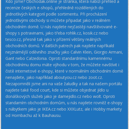
Kdo jsme? Obchodak.online je stránka, která nabízí přehled a
recenze českých e-shopů, přehledně rozdělených do
jednotlivých kategorií podle sortimentu. Při procházení
jednotlivými obchody si můžete připadat jako v reálném
obchodním domě. U nás najdete nejčastěji navštěvované e-
shopy s potravinami, jako třeba rohlik.cz, kosik.cz nebo
tesco.cz, přesně tak jako v přízemí většiny reálných
obchodních domů. V dalších patrech pak najdete napříkald
nejznámější oděvního značky jako Calvin Klein, Giorgio Armani,
Gant nebo Calzedonia. Oproti standardnímu kamennému
obchodnímu domu máte výhodu v tom, že můžete navštívit i
čistě internetové e-shopy, které v normálním obchodním domě
nenajdete, jako například aboutyou.cz nebo zoot.cz.
Nezapomněli jsme ani na vaše žaludky a tak na našem portálu
najdete také food court, kde si můžete objednat jídlo u
donáškových služeb jako je damejidlo.cz nebo wolt. Oproti
standarním obchodním domům, u nás najdete rovněž e-shopy
s nábytkem jako je IKEA.cz nebo XXXLutz, ale i Hobby markety
od Hornbachu až k Bauhausu.