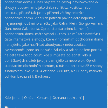
obchodním domě. U nás najdete nejčastěji navštěvované e-
shopy s potravinami, jako třeba rohlik.cz, kosik.cz nebo
tesco.cz, přesně tak jako v přízemí většiny reálných
obchodních domů. V dalších patrech pak najdete napříkald
nejznámější oděvního značky jako Calvin Klein, Giorgio Armani,
Gant nebo Calzedonia. Oproti standardnímu kamennému
obchodnímu domu máte výhodu v tom, že můžete navštívit i
čistě internetové e-shopy, které v normálním obchodním domě
nenajdete, jako například aboutyou.cz nebo zoot.cz.
Nezapomněli jsme ani na vaše žaludky a tak na našem portálu
najdete také food court, kde si můžete objednat jídlo u
donáškových služeb jako je damejidlo.cz nebo wolt. Oproti
standarním obchodním domům, u nás najdete rovněž e-shopy
s nábytkem jako je IKEA.cz nebo XXXLutz, ale i Hobby markety
od Hornbachu až k Bauhausu.
Kdo jsme: |
O nás - Kontakt
|
Ochrana soukromí
|