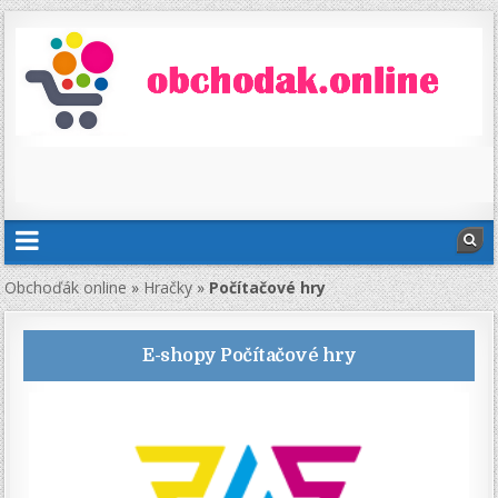
Obchoďák online
»
Hračky
»
Počítačové hry
E-shopy
Počítačové hry