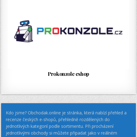
Prokonzole eshop
Kdo jsme? Obchodak.online je stránka, která nabízí přehled a
recenze českých e-shopů, přehledně rozdělených do
jednotlivých kategorií podle sortimentu. Při procházení
jednotlivými obchody si můžete připadat jako v reálném