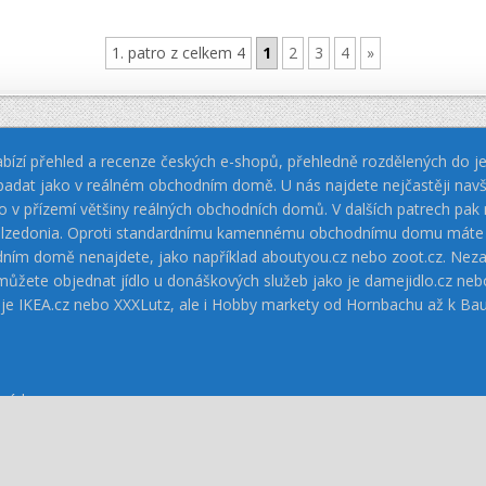
1. patro z celkem 4
1
2
3
4
»
bízí přehled a recenze českých e-shopů, přehledně rozdělených do jed
padat jako v reálném obchodním domě. U nás najdete nejčastěji navš
jako v přízemí většiny reálných obchodních domů. V dalších patrech pa
 Calzedonia. Oproti standardnímu kamennému obchodnímu domu máte vý
dním domě nenajdete, jako například aboutyou.cz nebo zoot.cz. Neza
 můžete objednat jídlo u donáškových služeb jako je damejidlo.cz 
 je IKEA.cz nebo XXXLutz, ale i Hobby markety od Hornbachu až k Ba
mí
|