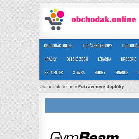
OBCHOĎÁK ONLINE
TOP ČESKÉ ESHOPY
DOPORUČO
HRAČKY
DĚTSKÉ ZBOŽÍ
LÉKÁRNA
DROGERIE
PET CENTER
STAVBA
HOBBY
FINANCE
Obchoďák online
»
Potravinové doplňky