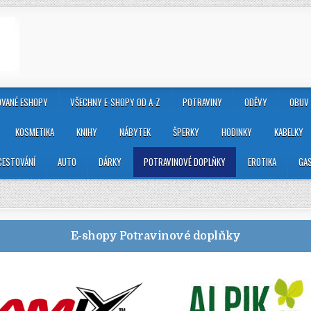
VANÉ ESHOPY
VŠECHNY E-SHOPY OD A-Z
POTRAVINY
ODĚVY
OBUV
KOSMETIKA
KNIHY
NÁBYTEK
ŠPERKY
HODINKY
KABELKY
CESTOVÁNÍ
AUTO
DÁRKY
POTRAVINOVÉ DOPLŇKY
EROTIKA
GA
E-shopy
Potravinové doplňky