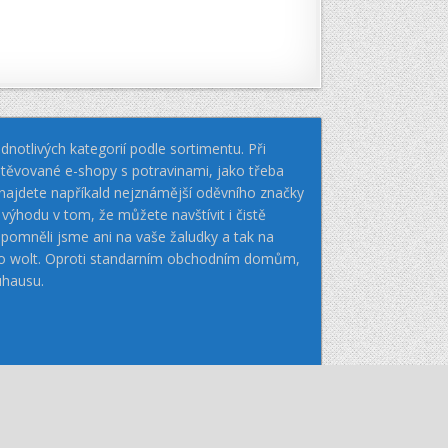
notlivých kategorií podle sortimentu. Při
těvované e-shopy s potravinami, jako třeba
k najdete napříkald nejznámější oděvního značky
hodu v tom, že můžete navštívit i čistě
pomněli jsme ani na vaše žaludky a tak na
nebo wolt. Oproti standarním obchodním domům,
uhausu.