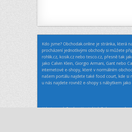
Kdo jsme? Obchodak.online je stránka, která na
procházení jednotlivými obchody si můžete při
rohlik.cz, kosik.cz nebo tesco.cz, přesně tak 
jako Calvin Klein, Giorgio Armani, Gant nebo
internetové e-shopy, které v normálním obcho
našem portálu najdete také food court, kde si
u nás najdete rovněž e-shopy s nábytkem jako
Kdo jsme: |
O nás - Kontakt
|
Ochrana soukro