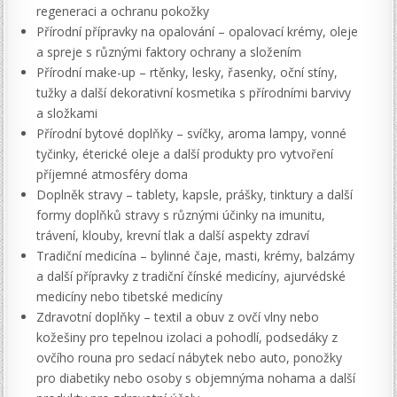
regeneraci a ochranu pokožky
Přírodní přípravky na opalování – opalovací krémy, oleje
a spreje s různými faktory ochrany a složením
Přírodní make-up – rtěnky, lesky, řasenky, oční stíny,
tužky a další dekorativní kosmetika s přírodními barvivy
a složkami
Přírodní bytové doplňky – svíčky, aroma lampy, vonné
tyčinky, éterické oleje a další produkty pro vytvoření
příjemné atmosféry doma
Doplněk stravy – tablety, kapsle, prášky, tinktury a další
formy doplňků stravy s různými účinky na imunitu,
trávení, klouby, krevní tlak a další aspekty zdraví
Tradiční medicína – bylinné čaje, masti, krémy, balzámy
a další přípravky z tradiční čínské medicíny, ajurvédské
medicíny nebo tibetské medicíny
Zdravotní doplňky – textil a obuv z ovčí vlny nebo
kožešiny pro tepelnou izolaci a pohodlí, podsedáky z
ovčího rouna pro sedací nábytek nebo auto, ponožky
pro diabetiky nebo osoby s objemnýma nohama a další