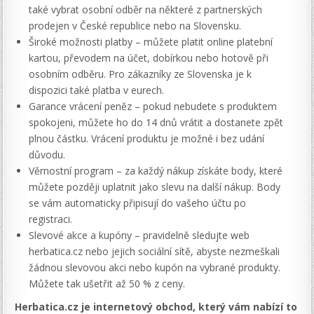
také vybrat osobní odběr na některé z partnerských
prodejen v České republice nebo na Slovensku.
Široké možnosti platby – můžete platit online platební
kartou, převodem na účet, dobírkou nebo hotově při
osobním odběru. Pro zákazníky ze Slovenska je k
dispozici také platba v eurech.
Garance vrácení peněz – pokud nebudete s produktem
spokojeni, můžete ho do 14 dnů vrátit a dostanete zpět
plnou částku. Vrácení produktu je možné i bez udání
důvodu.
Věrnostní program – za každý nákup získáte body, které
můžete později uplatnit jako slevu na další nákup. Body
se vám automaticky připisují do vašeho účtu po
registraci.
Slevové akce a kupóny – pravidelně sledujte web
herbatica.cz nebo jejich sociální sítě, abyste nezmeškali
žádnou slevovou akci nebo kupón na vybrané produkty.
Můžete tak ušetřit až 50 % z ceny.
Herbatica.cz je internetový obchod, který vám nabízí to