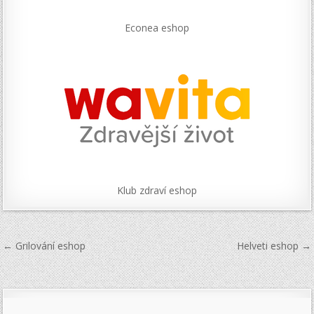
Econea eshop
Klub zdraví eshop
Navigace
← Grilování eshop
Helveti eshop →
pro
příspěvek