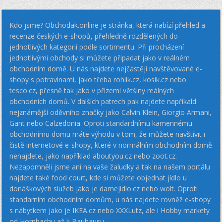
Kdo jsme? Obchodak.online je stránka, která nabízí přehled a
recenze českých e-shopů, přehledně rozdělených do
jednotlivých kategorií podle sortimentu. Při procházení
jednotlivými obchody si můžete připadat jako v reálném
obchodním domě. U nás najdete nejčastěji navštěvované e-
shopy s potravinami, jako třeba rohlik.cz, kosik.cz nebo
tesco.cz, přesně tak jako v přízemí většiny reálných
obchodních domů. V dalších patrech pak najdete napříkald
nejznámější oděvního značky jako Calvin Klein, Giorgio Armani,
Gant nebo Calzedonia. Oproti standardnímu kamennému
obchodnímu domu máte výhodu v tom, že můžete navštívit i
čistě internetové e-shopy, které v normálním obchodním domě
nenajdete, jako například aboutyou.cz nebo zoot.cz.
Nezapomněli jsme ani na vaše žaludky a tak na našem portálu
najdete také food court, kde si můžete objednat jídlo u
donáškových služeb jako je damejidlo.cz nebo wolt. Oproti
standarním obchodním domům, u nás najdete rovněž e-shopy
s nábytkem jako je IKEA.cz nebo XXXLutz, ale i Hobby markety
od Hornbachu až k Bauhausu.