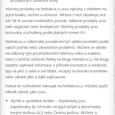
produkty pro zdravotní účely
Všechny produkty na herbatica.cz jsou vybrány s ohledem na
jejich kvalitu, složení a účinnost. Většina z nich obsahuje více
než 98 % surovin rostlinného původu. Některé produkty jsou
také veganské nebo bezlepkové. Všechny produkty jsou
testovány a schváleny podle platných norem EU.
Herbatica.cz nabízí také poradenství při výběru produktů podle
vašich potřeb nebo zdravotních problémů. Můžete se obrátit
na odborný tým prostřednictvím telefonu nebo e-mailem,
nebo si přečíst užitečné články na blogu herbatica.cz. Na blogu
najdete zajímavé informace o přírodní kosmetice a medicíně,
tipy na péči o sebe a své blízké, recepty na domácí kosmetiku
nebo zdravé jídlo a další zajímavosti.
Pokud se rozhodnete nakoupit na herbatica.cz, můžete využít
několik výhod, jako jsou:
Rychlé a spolehlivé dodání – objednávky jsou
expedovány do 24 hodin od jejich přijetí a doručovány
kurýrní službou GLS nebo Českou poštou. Můžete si