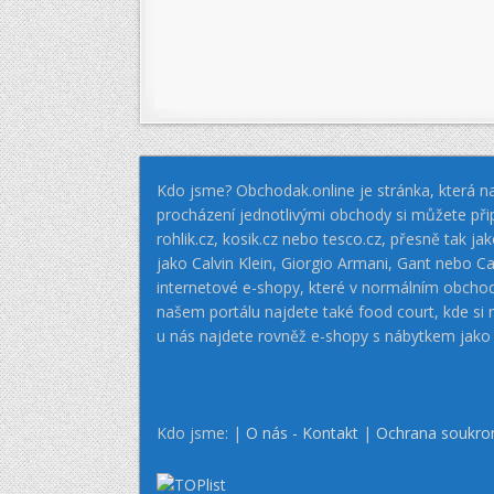
Kdo jsme? Obchodak.online je stránka, která na
procházení jednotlivými obchody si můžete při
rohlik.cz, kosik.cz nebo tesco.cz, přesně tak 
jako Calvin Klein, Giorgio Armani, Gant nebo
internetové e-shopy, které v normálním obcho
našem portálu najdete také food court, kde si
u nás najdete rovněž e-shopy s nábytkem jako
Kdo jsme: |
O nás - Kontakt
|
Ochrana soukro