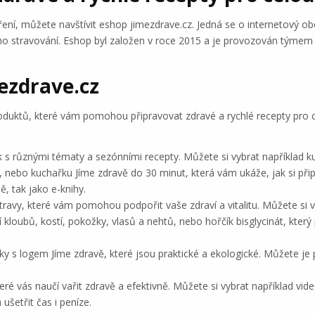
ření, můžete navštívit eshop jimezdrave.cz. Jedná se o internetový ob
o stravování. Eshop byl založen v roce 2015 a je provozován týmem na
ezdrave.cz
roduktů, které vám pomohou připravovat zdravé a rychlé recepty pro c
k s různými tématy a sezónními recepty. Můžete si vybrat například k
, nebo kuchařku Jíme zdravě do 30 minut, která vám ukáže, jak si připr
, tak jako e-knihy.
travy, které vám pomohou podpořit vaše zdraví a vitalitu. Můžete si 
í kloubů, kostí, pokožky, vlasů a nehtů, nebo hořčík bisglycinát, který
šky s logem Jíme zdravě, které jsou praktické a ekologické. Můžete je
eré vás naučí vařit zdravě a efektivně. Můžete si vybrat například vi
 ušetřit čas i peníze.