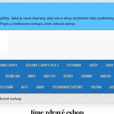
doplňky. Jaká je cena dopravy, jaký má e-shop sortiment nebo podmínk
 Popis a hodnocení eshopu Jíme zdravě eshop
VANÉ ESHOPY
VŠECHNY E-SHOPY OD A-Z
POTRAVINY
ODĚVY
OBUV
KOSMETIKA
KNIHY
NÁBYTEK
ŠPERKY
HODINKY
KABELKY
CESTOVÁNÍ
AUTO
DÁRKY
POTRAVINOVÉ DOPLŇKY
EROTIKA
GA
dravě eshop
Jíme zdravě eshop