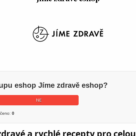
kupu eshop Jíme zdravě eshop?
NE
učeno:
0
zdravé a rychlé recepty pro celou