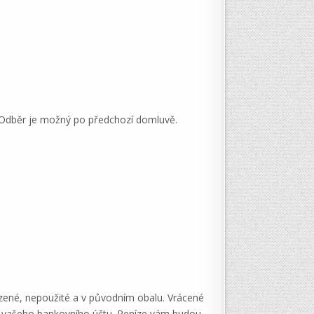
. Odběr je možný po předchozí domluvě.
zené, nepoužité a v původním obalu. Vrácené
slo vašeho bankovního účtu. Peníze vám budou