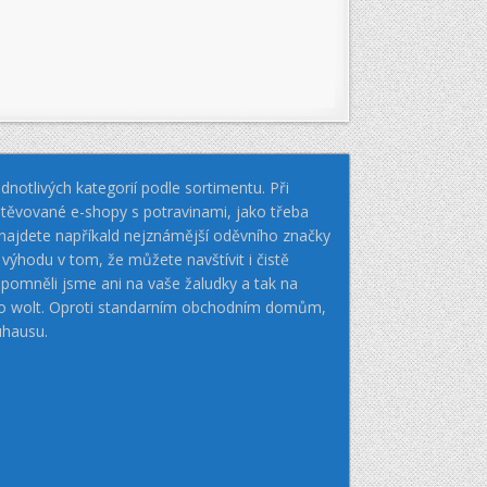
notlivých kategorií podle sortimentu. Při
těvované e-shopy s potravinami, jako třeba
k najdete napříkald nejznámější oděvního značky
hodu v tom, že můžete navštívit i čistě
pomněli jsme ani na vaše žaludky a tak na
nebo wolt. Oproti standarním obchodním domům,
uhausu.