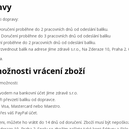
avy
i dopravy:
 Doručení proběhne do 2 pracovních dnů od odeslání balíku.
g. Doručení proběhne do 3 pracovních dnů od odeslání balíku
ní proběhne do 2 pracovních dnů od odeslání balíku.
zvednout balík na adrese Jíme zdravě s.r.o., Na Zderaze 10, Praha 2
a.
ožnosti vrácení zboží
 možnosti:
vodem na bankovní účet Jíme zdravě s.r.o.
i převzetí balíku od dopravce.
u Visa, Mastercard nebo Maestro.
přes váš PayPal účet.
, můžete ho vrátit do 14 dnů od doručení. Zboží musí být nepoško
 Zderaze 10, Praha 2. Spolu se zbožím zašlete také kopii faktury a čí