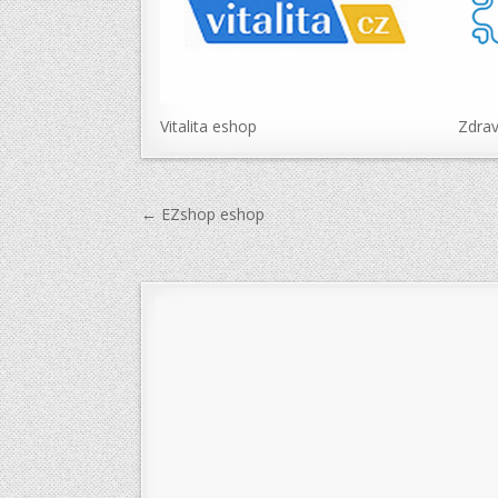
Vitalita eshop
Zdrav
Navigace
← EZshop eshop
pro
příspěvek