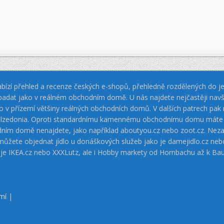
bízí přehled a recenze českých e-shopů, přehledně rozdělených do jed
padat jako v reálném obchodním domě. U nás najdete nejčastěji navš
jako v přízemí většiny reálných obchodních domů. V dalších patrech pa
 Calzedonia. Oproti standardnímu kamennému obchodnímu domu máte vý
dním domě nenajdete, jako například aboutyou.cz nebo zoot.cz. Neza
 můžete objednat jídlo u donáškových služeb jako je damejidlo.cz 
 je IKEA.cz nebo XXXLutz, ale i Hobby markety od Hornbachu až k Ba
mí
|