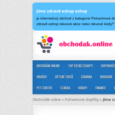
Jíme zdravě eshop eshop
je internetový obchod z kategorie Potravinové 
zdravě eshop slevové akce nebo slevové kódy?
OBCHOĎÁK ONLINE
TOP ČESKÉ ESHOPY
DOPORUČO
HRAČKY
DĚTSKÉ ZBOŽÍ
LÉKÁRNA
DROGERIE
PET CENTER
STAVBA
HOBBY
FINANCE
Obchoďák online
»
Potravinové doplňky
»
Jíme z