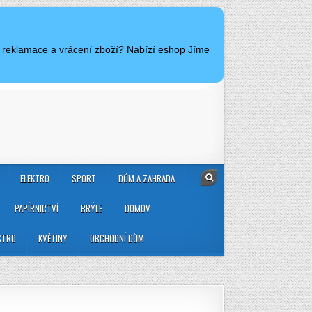
y reklamace a vrácení zboží? Nabízí eshop Jíme
ELEKTRO
SPORT
DŮM A ZAHRADA
PAPÍRNICTVÍ
BRÝLE
DOMOV
STRO
KVĚTINY
OBCHODNÍ DŮM