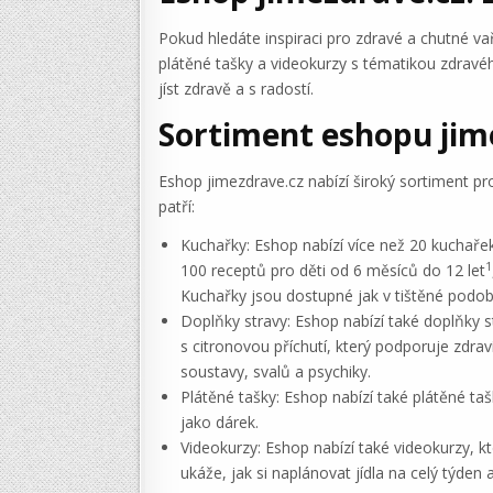
Pokud hledáte inspiraci pro zdravé a chutné va
plátěné tašky a videokurzy s tématikou zdravéh
jíst zdravě a s radostí.
Sortiment eshopu jim
Eshop jimezdrave.cz nabízí široký sortiment p
patří:
Kuchařky: Eshop nabízí více než 20 kuchaře
1
100 receptů pro děti od 6 měsíců do 12 let
Kuchařky jsou dostupné jak v tištěné podobě
Doplňky stravy: Eshop nabízí také doplňky s
s citronovou příchutí, který podporuje zdrav
soustavy, svalů a psychiky.
Plátěné tašky: Eshop nabízí také plátěné ta
jako dárek.
Videokurzy: Eshop nabízí také videokurzy, kt
ukáže, jak si naplánovat jídla na celý týden a