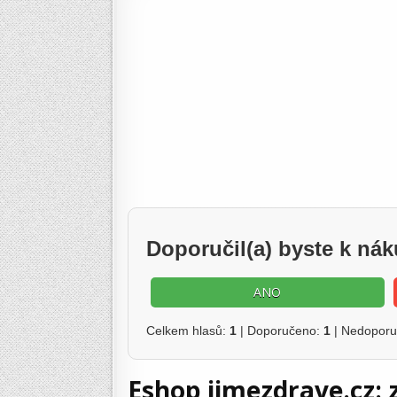
Doporučil(a) byste k ná
ANO
Celkem hlasů:
1
| Doporučeno:
1
| Nedopor
Eshop jimezdrave.cz: 