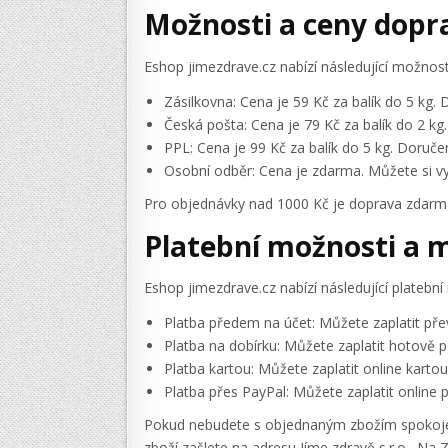
Možnosti a ceny dopr
Eshop jimezdrave.cz nabízí následující možnost
Zásilkovna: Cena je 59 Kč za balík do 5 kg.
Česká pošta: Cena je 79 Kč za balík do 2 k
PPL: Cena je 99 Kč za balík do 5 kg. Doruče
Osobní odběr: Cena je zdarma. Můžete si vy
Pro objednávky nad 1000 Kč je doprava zdarm
Platební možnosti a m
Eshop jimezdrave.cz nabízí následující platební
Platba předem na účet: Můžete zaplatit pře
Platba na dobírku: Můžete zaplatit hotově př
Platba kartou: Můžete zaplatit online karto
Platba přes PayPal: Můžete zaplatit online 
Pokud nebudete s objednaným zbožím spokojeni
zboží zašlete na adresu Jíme zdravě s.r.o., Na