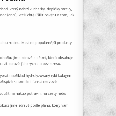
chod, který nabízí kuchařky, doplňky stravy,
dšenců, kteří chtějí šířit osvětu o tom, jak
elou rodinu. Mezi nejpopulárnější produkty
uchařku Jíme zdravě s dětmi, která obsahuje
avit zdravé jídlo rychle a bez stresu.
vybrat například hydrolyzovaný rybí kolagen
 přispívá k normální funkci nervové
 použít na nákup potravin, na cesty nebo
deokurz Jíme zdravě podle plánu, který vám