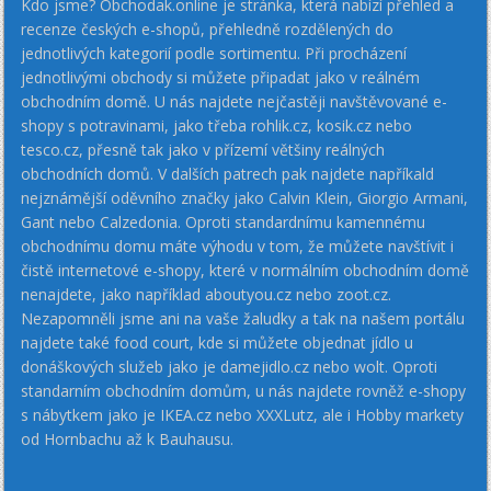
Kdo jsme? Obchodak.online je stránka, která nabízí přehled a
recenze českých e-shopů, přehledně rozdělených do
jednotlivých kategorií podle sortimentu. Při procházení
jednotlivými obchody si můžete připadat jako v reálném
obchodním domě. U nás najdete nejčastěji navštěvované e-
shopy s potravinami, jako třeba rohlik.cz, kosik.cz nebo
tesco.cz, přesně tak jako v přízemí většiny reálných
obchodních domů. V dalších patrech pak najdete napříkald
nejznámější oděvního značky jako Calvin Klein, Giorgio Armani,
Gant nebo Calzedonia. Oproti standardnímu kamennému
obchodnímu domu máte výhodu v tom, že můžete navštívit i
čistě internetové e-shopy, které v normálním obchodním domě
nenajdete, jako například aboutyou.cz nebo zoot.cz.
Nezapomněli jsme ani na vaše žaludky a tak na našem portálu
najdete také food court, kde si můžete objednat jídlo u
donáškových služeb jako je damejidlo.cz nebo wolt. Oproti
standarním obchodním domům, u nás najdete rovněž e-shopy
s nábytkem jako je IKEA.cz nebo XXXLutz, ale i Hobby markety
od Hornbachu až k Bauhausu.