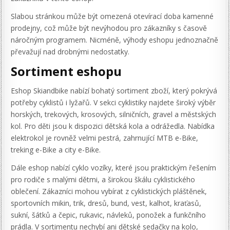
Slabou stránkou může být omezená otevírací doba kamenné
prodejny, což může být nevýhodou pro zákazníky s časově
náročným programem. Nicméně, výhody eshopu jednoznačně
převažují nad drobnými nedostatky.
Sortiment eshopu
Eshop Skiandbike nabízí bohatý sortiment zboží, který pokrývá
potřeby cyklistů i lyžařů. V sekci cyklistiky najdete široký výběr
horských, trekových, krosových, silničních, gravel a městských
kol. Pro děti jsou k dispozici dětská kola a odrážedla. Nabídka
elektrokol je rovněž velmi pestrá, zahrnující MTB e-Bike,
treking e-Bike a city e-Bike.
Dále eshop nabízí cyklo vozíky, které jsou praktickým řešením
pro rodiče s malými dětmi, a širokou škálu cyklistického
oblečení. Zákazníci mohou vybírat z cyklistických pláštěnek,
sportovních mikin, trik, dresů, bund, vest, kalhot, kraťasů,
sukní, šátků a čepic, rukavic, návleků, ponožek a funkčního
prádla. V sortimentu nechybí ani dětské sedačky na kolo,