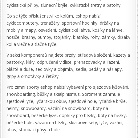
cyklistické přilby, sluneční brýle, cyklistické tretry a batohy.
Co se týče příslušenství ke kolům, eshop nabízí
cyklocomputery, trenažéry, sportovní hodinky, držáky na
mobily a mapy, osvětlení, cyklistické láhve, košíky na láhve,
nosiče, brašny, pumpy, stojánky, blatníky, rohy, zámky, držáky
kol a vlečné a tlačné tyče.
V sekci komponentů najdete brzdy, středová složení, kazety a
pastorky, kliky, odpružené vidlice, přehazovačky a řazení,
pláště a duše, sedlovky a objímky, sedla, pedály a nášlapy,
gripy a omotávky a řetězy.
Pro zimní sporty eshop nabízí vybavení pro sjezdové lyžování,
snowboarding, běžky a skialpinismus. Sortiment zahrnuje
sjezdové lyže, lyžařskou obuv, sjezdové hole, lyžařské brýle,
helmy, snowboardy, vázání na snowboard, boty na
snowboard, běžecké lyže, doplňky pro běžky, boty na běžky,
běžecké hole, vázání na běžky, skialpové sety, lyže, vázání,
obuv, stoupací pásy a hole.