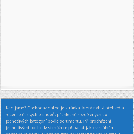
Kdo jsme? Obchodak.online je stránka, která nabízí přehled a
recenze českých e-shopů, přehledně rozdělených do
jednotlivých kategorií podle sortimentu. Při procházení
jednotlivými obchody si můžete připadat jako v reálném