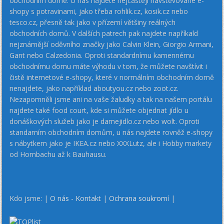
obchodním domě. U nás najdete nejčastěji navštěvované e-
shopy s potravinami, jako třeba rohlik.cz, kosik.cz nebo
tesco.cz, přesně tak jako v přízemí většiny reálných
obchodních domů. V dalších patrech pak najdete napříkald
nejznámější oděvního značky jako Calvin Klein, Giorgio Armani,
Gant nebo Calzedonia. Oproti standardnímu kamennému
obchodnímu domu máte výhodu v tom, že můžete navštívit i
čistě internetové e-shopy, které v normálním obchodním domě
nenajdete, jako například aboutyou.cz nebo zoot.cz.
Nezapomněli jsme ani na vaše žaludky a tak na našem portálu
najdete také food court, kde si můžete objednat jídlo u
donáškových služeb jako je damejidlo.cz nebo wolt. Oproti
standarním obchodním domům, u nás najdete rovněž e-shopy
s nábytkem jako je IKEA.cz nebo XXXLutz, ale i Hobby markety
od Hornbachu až k Bauhausu.
Kdo jsme: |
O nás - Kontakt
|
Ochrana soukromí
|