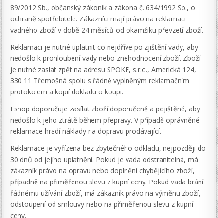
89/2012 Sb., občanský zákoník a zákona č. 634/1992 Sb., o
ochraně spotřebitele. Zákazníci mají právo na reklamaci
vadného zboží v době 24 měsíců od okamžiku převzetí zboží.
Reklamaci je nutné uplatnit co nejdříve po zjištění vady, aby
nedošlo k prohloubení vady nebo znehodnocení zboží. Zboží
je nutné zaslat zpět na adresu SPOKE, s.r.o., Americká 124,
330 11 Třemošná spolu s řádně vyplněným reklamačním
protokolem a kopií dokladu o koupi.
Eshop doporučuje zasílat zboží doporučeně a pojištěné, aby
nedošlo k jeho ztrátě během přepravy. V případě oprávněné
reklamace hradí náklady na dopravu prodávající.
Reklamace je vyřízena bez zbytečného odkladu, nejpozději do
30 dnů od jejího uplatnění. Pokud je vada odstranitelná, má
zákazník právo na opravu nebo doplnění chybějícího zboží,
případně na přiměřenou slevu z kupní ceny. Pokud vada brání
řádnému užívání zboží, má zákazník právo na výměnu zboží,
odstoupení od smlouvy nebo na přiměřenou slevu z kupní
ceny.