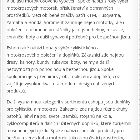
V oblasti motokrosového vybavení Spoke nabízí široký výběr
motokrosových motorek, příslušenství a ochranných
prostředků. Mezi oblíbené značky patří KTM, Husqvarna,
Yamaha a Honda. Sortiment zahrnuje nejen motorky, ale i
oblečení a ochranné prostředky jako jsou helmy, rukavice,
chrániče, boty a další vybavení potřebné pro bezpečnou jízdu.
Eshop také nabízí bohatý výběr cyklistického a
motokrosového oblečení a doplňků. Zákazníci zde najdou
dresy, kalhoty, bundy, rukavice, boty, helmy a další
nezbytnosti pro pohodlnou a bezpečnou jízdu. Spoke
spolupracuje s předními výrobci oblečení a doplňků, což
zajišťuje vysokou kvalitu a moderní design nabízených
produktů.
Další významnou kategorií v sortimentu eshopu jsou doplňky
pro cyklistiku a motokros. Zákazníci zde najdou různé druhy
batohů, lahví na pití, světel, zámků, stojanů na kola,
cyklocomputerů a dalších užitečných doplňků, které zpříjemní
a usnadní jejich jízdu. Spoke nabízí i speciální produkty pro
údržbu a servis kol a motorek, jako jsou čisticí prostředky,