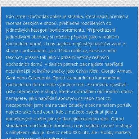
Kdo jsme? Obchodak.online je stránka, která nabízí přehled a
recenze českých e-shopů, přehledně rozdělených do
jednotlivých kategorií podle sortimentu. Při procházení
jednotlivými obchody si můžete připadat jako v reálném
obchodním domě. U nás najdete nejčastěji navštěvované e-
shopy s potravinami, jako třeba rohlik.cz, kosik.cz nebo
tesco.cz, přesně tak jako v přízemí většiny reálných
obchodních domů. V dalších patrech pak najdete napříkald
nejznámější oděvního značky jako Calvin Klein, Giorgio Armani,
Gant nebo Calzedonia. Oproti standardnímu kamennému
obchodnímu domu máte výhodu v tom, že můžete navštívit i
čistě internetové e-shopy, které v normálním obchodním domě
nenajdete, jako například aboutyou.cz nebo zoot.cz.
Nezapomněli jsme ani na vaše žaludky a tak na našem portálu
najdete také food court, kde si můžete objednat jídlo u
donáškových služeb jako je damejidlo.cz nebo wolt. Oproti
standarním obchodním domům, u nás najdete rovněž e-shopy
s nábytkem jako je IKEA.cz nebo XXXLutz, ale i Hobby markety