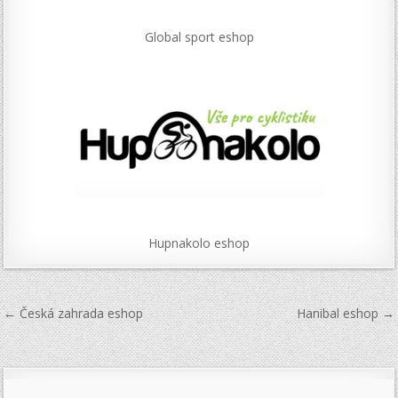
Global sport eshop
Hupnakolo eshop
Navigace
← Česká zahrada eshop
Hanibal eshop →
pro
příspěvek