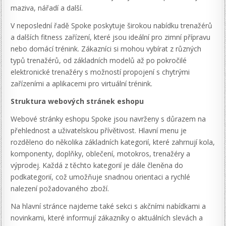
maziva, nářadí a další.
V neposlední řadě Spoke poskytuje širokou nabídku trenažérů
a dalších fitness zařízení, které jsou ideální pro zimní přípravu
nebo domácí trénink. Zákazníci si mohou vybírat z různých
typů trenažérů, od základních modelů až po pokročilé
elektronické trenažéry s možností propojení s chytrými
zařízeními a aplikacemi pro virtuální trénink.
Struktura webových stránek eshopu
Webové stránky eshopu Spoke jsou navrženy s důrazem na
přehlednost a uživatelskou přívětivost. Hlavní menu je
rozděleno do několika základních kategorií, které zahrnují kola,
komponenty, doplňky, oblečení, motokros, trenažéry a
výprodej. Každá z těchto kategorií je dále členěna do
podkategorií, což umožňuje snadnou orientaci a rychlé
nalezení požadovaného zboží.
Na hlavní stránce najdeme také sekci s akčními nabídkami a
novinkami, které informují zákazníky o aktuálních slevách a