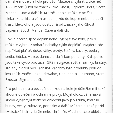
dámské modely a kola pro děti. Můžete si vybrat z více než
1000 modelů kol od značek jako Ghost, Lapierre, Pells, Scott,
Merida, Cube a dalších. Kromě toho si můžete pořídit i
elektrokola, která vám usnadní jízdu do kopce nebo na delší
trasy. Elektrokola jsou dostupná od značek jako Ghost,
Lapierre, Scott, Merida, Cube a dalších.
Pokud potřebujete doplnit nebo vylepšit své kolo, pak si
můžete vybrat z bohaté nabídky cyklo doplňků. Najdete zde
například pláště, duše, ráfky, brzdy, řetězy, kazety, pedály,
sedla, řídítka, vidlice, tlumiče a další komponenty. K dispozici
jsou také cyklo počítače, GPS navigace, světla, zámky, brašny,
stojany a další příslušenství. Všechny tyto produkty jsou od
kvalitních značek jako Schwalbe, Continental, Shimano, Sram,
Exustar, Sigma a dalších.
Pro pohodlnou a bezpečnou jízdu na kole je důležité mít také
vhodné oblečení a ochranné prvky. Mojekolo.cz vám nabízí
široký výběr cyklistického oblečení jako jsou trika, kraťasy,
bundy, vesty, rukavice, ponožky a další. Můžete si také pořídit
cyklistické helmy, brýle nebo chrániče. Všechno toto oblečení a