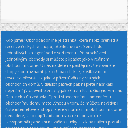
Kdo jsme? Obchodak.online je stránka, která nabízí přehled a
recenze českých e-shopů, přehledně rozdělených do
jednotlivých kategorií podle sortimentu. Při procházení
jednotlivými obchody si můžete připadat jako v reálném
obchodním domě. U nás najdete nejčastěji navštěvované e-
shopy s potravinami, jako třeba rohlik.cz, kosik.cz nebo
tesco.cz, přesně tak jako v přízemí většiny reálných
obchodních domů. V dalších patrech pak najdete napříkald
nejznámější oděvního značky jako Calvin Klein, Giorgio Armani,
Gant nebo Calzedonia. Oproti standardnímu kamennému
obchodnímu domu máte výhodu v tom, že můžete navštívit i
čistě internetové e-shopy, které v normálním obchodním domě
nenajdete, jako například aboutyou.cz nebo zoot.cz.
Nezapomněli jsme ani na vaše žaludky a tak na našem portálu