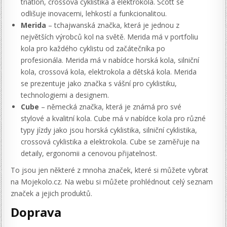
triatlon, crossová cyklistika a elektrokola. Scott se
odlišuje inovacemi, lehkostí a funkcionalitou.
Merida
– tchajwanská značka, která je jednou z
největších výrobců kol na světě. Merida má v portfoliu
kola pro každého cyklistu od začátečníka po
profesionála. Merida má v nabídce horská kola, silniční
kola, crossová kola, elektrokola a dětská kola. Merida
se prezentuje jako značka s vášní pro cyklistiku,
technologiemi a designem.
Cube
– německá značka, která je známá pro své
stylové a kvalitní kola. Cube má v nabídce kola pro různé
typy jízdy jako jsou horská cyklistika, silniční cyklistika,
crossová cyklistika a elektrokola. Cube se zaměřuje na
detaily, ergonomii a cenovou přijatelnost.
To jsou jen některé z mnoha značek, které si můžete vybrat
na Mojekolo.cz. Na webu si můžete prohlédnout celý seznam
značek a jejich produktů.
Doprava