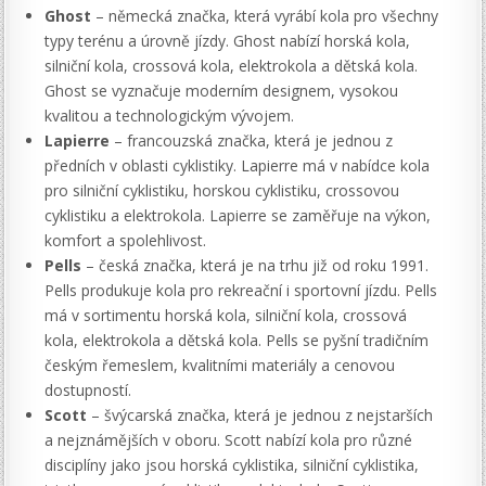
Ghost
– německá značka, která vyrábí kola pro všechny
typy terénu a úrovně jízdy. Ghost nabízí horská kola,
silniční kola, crossová kola, elektrokola a dětská kola.
Ghost se vyznačuje moderním designem, vysokou
kvalitou a technologickým vývojem.
Lapierre
– francouzská značka, která je jednou z
předních v oblasti cyklistiky. Lapierre má v nabídce kola
pro silniční cyklistiku, horskou cyklistiku, crossovou
cyklistiku a elektrokola. Lapierre se zaměřuje na výkon,
komfort a spolehlivost.
Pells
– česká značka, která je na trhu již od roku 1991.
Pells produkuje kola pro rekreační i sportovní jízdu. Pells
má v sortimentu horská kola, silniční kola, crossová
kola, elektrokola a dětská kola. Pells se pyšní tradičním
českým řemeslem, kvalitními materiály a cenovou
dostupností.
Scott
– švýcarská značka, která je jednou z nejstarších
a nejznámějších v oboru. Scott nabízí kola pro různé
disciplíny jako jsou horská cyklistika, silniční cyklistika,