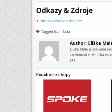
Odkazy & Zdroje
https://www.koloshop.cz/
Tagged
Jízdní kola
Author:
Eliška Mal
Eliška Malá je zkušená re
zkušenosti v několika es
sítě.
Podobné e-shopy