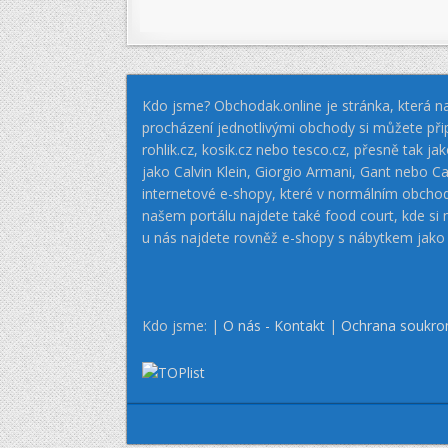
Kdo jsme? Obchodak.online je stránka, která na
procházení jednotlivými obchody si můžete při
rohlik.cz, kosik.cz nebo tesco.cz, přesně tak 
jako Calvin Klein, Giorgio Armani, Gant nebo
internetové e-shopy, které v normálním obcho
našem portálu najdete také food court, kde si
u nás najdete rovněž e-shopy s nábytkem jako
Kdo jsme: |
O nás - Kontakt
|
Ochrana soukro