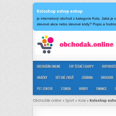
Koloshop eshop eshop
je internetový obchod z kategorie Kola. Jaká j
slevové akce nebo slevové kódy? Popis a hodn
OBCHOĎÁK ONLINE
TOP ČESKÉ ESHOPY
DOPORUČO
HRAČKY
DĚTSKÉ ZBOŽÍ
LÉKÁRNA
DROGERIE
PET CENTER
STAVBA
HOBBY
FINANCE
Obchoďák online
»
Sport
»
Kola
»
Koloshop esh