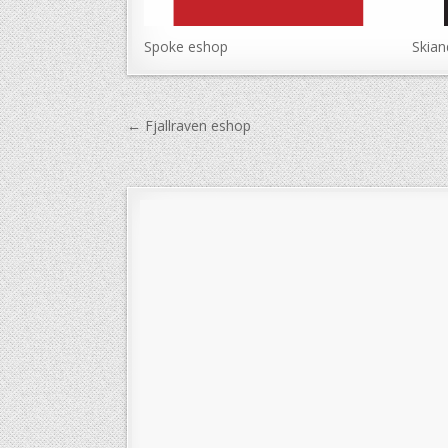
Spoke eshop
Skian
Navigace
← Fjallraven eshop
pro
příspěvek