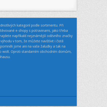
notlivých kategorií podle sortimentu. Při
těvované e-shopy s potravinami, jako třeba
k najdete napříkald nejznámější oděvního značky
hodu v tom, že můžete navštívit i čistě
pomněli jsme ani na vaše žaludky a tak na
nebo wolt. Oproti standarním obchodním domům,
uhausu.