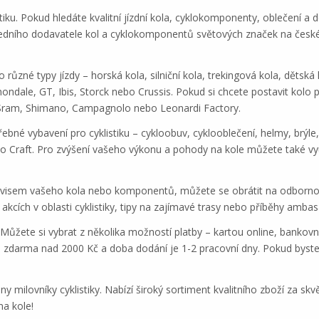
tiku. Pokud hledáte kvalitní jízdní kola, cyklokomponenty, oblečení a do
edního dodavatele kol a cyklokomponentů světových značek na českém 
různé typy jízdy – horská kola, silniční kola, trekingová kola, dětská 
dale, GT, Ibis, Storck nebo Crussis. Pokud si chcete postavit kolo 
ram, Shimano, Campagnolo nebo Leonardi Factory.
bné vybavení pro cyklistiku – cykloobuv, cyklooblečení, helmy, brýle,
bo Craft. Pro zvýšení vašeho výkonu a pohody na kole můžete také vy
rvisem vašeho kola nebo komponentů, můžete se obrátit na odborno
akcích v oblasti cyklistiky, tipy na zajímavé trasy nebo příběhy amba
 Můžete si vybrat z několika možností platby – kartou online, bank
e zdarma nad 2000 Kč a doba dodání je 1-2 pracovní dny. Pokud byste 
 milovníky cyklistiky. Nabízí široký sortiment kvalitního zboží za sk
na kole!