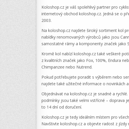
Koloshop.cz je váš spolehlivý partner pro cyklis
internetový obchod koloshop.cz. Jedná se o př
2003.
Na koloshop.cz najdete široký sortiment kol pro 
nabídky renomovaných výrobců jako jsou Cannon
samostatné rámy a komponenty značek jako S
Kromě kol nabízí koloshop.cz také veškeré potře
z kvalitních značek jako Fox, 100%, Endura ne
Chimpanzee nebo Nutrend.
Pokud potřebujete poradit s výběrem nebo se
najdete také užitečné informace o novinkách a 
Objednávat na koloshop.cz je snadné a rychlé.
podmínky jsou také velmi vstřícné – doprava j
to 14 dní od doručení.
Koloshop.cz je tedy ideálním místem pro všechny
Navštivte koloshop.cz a objevte radost z jízdy 