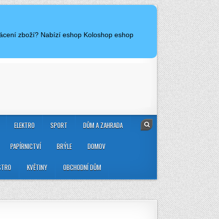
vrácení zboží? Nabízí eshop Koloshop eshop
ELEKTRO
SPORT
DŮM A ZAHRADA
PAPÍRNICTVÍ
BRÝLE
DOMOV
STRO
KVĚTINY
OBCHODNÍ DŮM