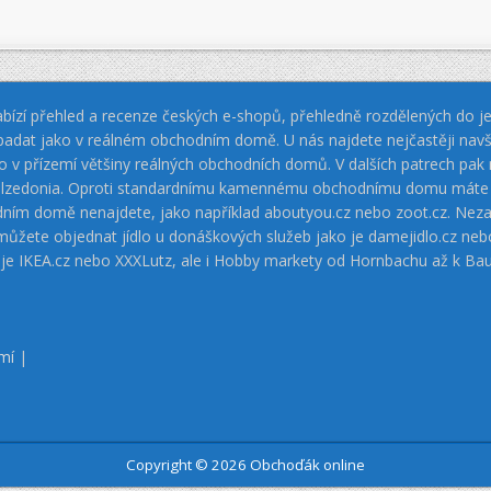
bízí přehled a recenze českých e-shopů, přehledně rozdělených do jed
padat jako v reálném obchodním domě. U nás najdete nejčastěji navš
jako v přízemí většiny reálných obchodních domů. V dalších patrech pa
 Calzedonia. Oproti standardnímu kamennému obchodnímu domu máte vý
dním domě nenajdete, jako například aboutyou.cz nebo zoot.cz. Neza
 můžete objednat jídlo u donáškových služeb jako je damejidlo.cz 
 je IKEA.cz nebo XXXLutz, ale i Hobby markety od Hornbachu až k Ba
mí
|
Copyright © 2026 Obchoďák online