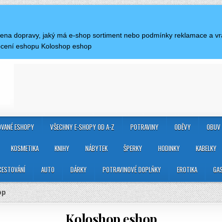
e cena dopravy, jaký má e-shop sortiment nebo podmínky reklamace a 
ocení eshopu Koloshop eshop
VANÉ ESHOPY
VŠECHNY E-SHOPY OD A-Z
POTRAVINY
ODĚVY
OBUV
KOSMETIKA
KNIHY
NÁBYTEK
ŠPERKY
HODINKY
KABELKY
CESTOVÁNÍ
AUTO
DÁRKY
POTRAVINOVÉ DOPLŇKY
EROTIKA
GA
op
Koloshop eshop