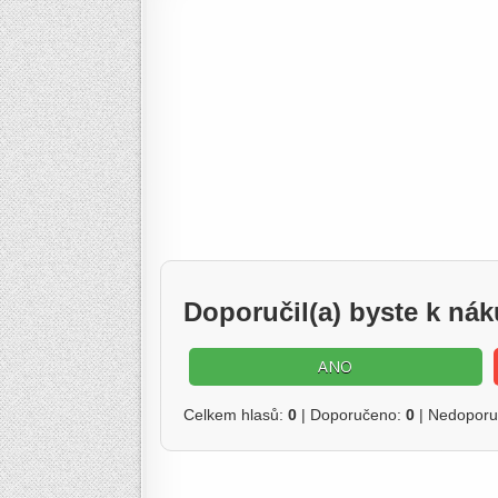
Doporučil(a) byste k n
ANO
Celkem hlasů:
0
| Doporučeno:
0
| Nedopor