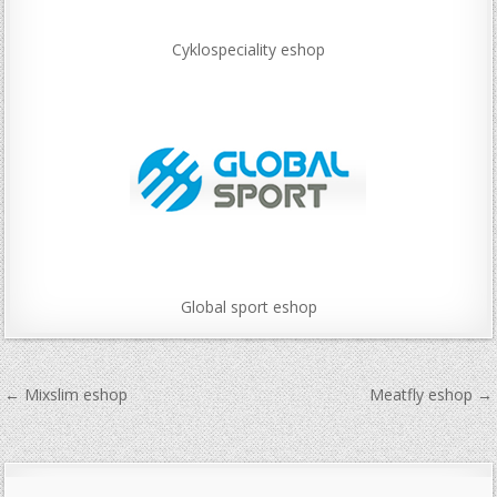
Cyklospeciality eshop
Global sport eshop
Navigace
← Mixslim eshop
Meatfly eshop →
pro
příspěvek