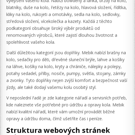
vylepšení vašeho kola. Nabízí bowdeny a lanka, brzdy na kolo,
blatníky, duše na kolo, řetězy na kolo, hlavová složení, řídítka,
kliky na kolo, rukojeti a omotávky, sedla na kolo, sedlovky,
středová složení, vícekolečka a kazety. Každá z těchto
podkategorií obsahuje široký výběr produktů od
renomovaných výrobců, které zajistí dlouhou životnost a
spolehlivost vašeho kola.
Další důležitou kategorií jsou doplňky. Mebik nabízí brašny na
kolo, sedačky pro děti, dřevěné sluneční brýle, lahve a košíky
na láhve, košíky na kolo, kryty a chrániče, nálepky a polepy,
potahy sedadel, přilby, nosiče, pumpy, světla, stojany, zámky
a zvonky. Tyto doplňky nejen zvýší komfort a bezpečnost vaší
jízdy, ale také dodají vašemu kolu osobitý styl.
V neposlední řadě je zde kategorie nářadí a servisních potřeb,
kde naleznete vše potřebné pro údržbu a opravy kola. Mebik
nabízí kvalitní nářadí, které vám umožní provádět běžné
opravy a údržbu doma, čímž ušetříte čas i peníze.
Struktura webových stránek