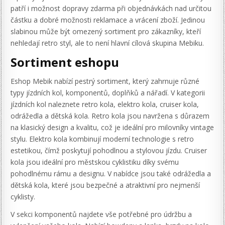
patří i možnost dopravy zdarma při objednávkách nad určitou
částku a dobré možnosti reklamace a vrácení zboží. Jedinou
slabinou může být omezený sortiment pro zákazníky, kteří
nehledají retro styl, ale to není hlavní cílová skupina Mebiku.
Sortiment eshopu
Eshop Mebik nabízí pestrý sortiment, který zahrnuje různé
typy jízdních kol, komponentů, doplňků a nářadí. V kategorii
jízdních kol naleznete retro kola, elektro kola, cruiser kola,
odrážedla a dětská kola. Retro kola jsou navržena s důrazem
na klasický design a kvalitu, což je ideální pro milovníky vintage
stylu. Elektro kola kombinují moderní technologie s retro
estetikou, čímž poskytují pohodlnou a stylovou jízdu. Cruiser
kola jsou ideální pro městskou cyklistiku díky svému
pohodlnému rámu a designu. V nabídce jsou také odrážedla a
dětská kola, které jsou bezpečné a atraktivní pro nejmenší
cyklisty.
V sekci komponentů najdete vše potřebné pro údržbu a