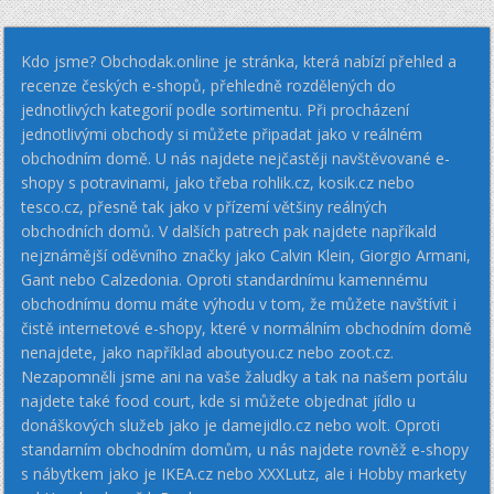
Kdo jsme? Obchodak.online je stránka, která nabízí přehled a
recenze českých e-shopů, přehledně rozdělených do
jednotlivých kategorií podle sortimentu. Při procházení
jednotlivými obchody si můžete připadat jako v reálném
obchodním domě. U nás najdete nejčastěji navštěvované e-
shopy s potravinami, jako třeba rohlik.cz, kosik.cz nebo
tesco.cz, přesně tak jako v přízemí většiny reálných
obchodních domů. V dalších patrech pak najdete napříkald
nejznámější oděvního značky jako Calvin Klein, Giorgio Armani,
Gant nebo Calzedonia. Oproti standardnímu kamennému
obchodnímu domu máte výhodu v tom, že můžete navštívit i
čistě internetové e-shopy, které v normálním obchodním domě
nenajdete, jako například aboutyou.cz nebo zoot.cz.
Nezapomněli jsme ani na vaše žaludky a tak na našem portálu
najdete také food court, kde si můžete objednat jídlo u
donáškových služeb jako je damejidlo.cz nebo wolt. Oproti
standarním obchodním domům, u nás najdete rovněž e-shopy
s nábytkem jako je IKEA.cz nebo XXXLutz, ale i Hobby markety