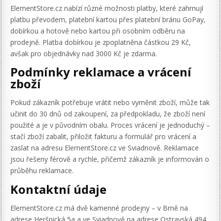
ElementStore.cz nabízí různé možnosti platby, které zahrnují
platbu převodem, platební kartou přes platební bránu GoPay,
dobírkou a hotově nebo kartou při osobním odběru na
prodejně. Platba dobírkou je zpoplatněna částkou 29 Kč,
avšak pro objednávky nad 3000 Kč je zdarma.
Podmínky reklamace a vrácení
zboží
Pokud zákazník potřebuje vrátit nebo vyměnit zboží, může tak
učinit do 30 dnů od zakoupení, za předpokladu, že zboží není
použité a je v původním obalu. Proces vrácení je jednoduchý –
stačí zboží zabalit, přiložit fakturu a formulář pro vrácení a
zaslat na adresu ElementStore.cz ve Sviadnově. Reklamace
jsou řešeny férově a rychle, přičemž zákazník je informován o
průběhu reklamace.
Kontaktní údaje
ElementStore.cz má dvě kamenné prodejny – v Brně na
adrese Heršpická 5a a ve Sviadnově na adrese Ostravská 494.