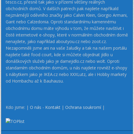
tesco.cz, přesně tak jako v přízemí většiny reálných
obchodních domů. V dalších patrech pak najdete napříkald
nejznámější oděvního značky jako Calvin Klein, Giorgio Armani,
Gant nebo Calzedonia. Oproti standardnímu kamennému
obchodnímu domu máte výhodu v tom, že můžete navštívit i
čistě internetové e-shopy, které v normálním obchodním domě
nenajdete, jako například aboutyou.cz nebo zoot.cz.
Nezapomněli jsme ani na vaše žaludky a tak na našem portálu
najdete také food court, kde si můžete objednat jídlo u
donáškových služeb jako je damejidlo.cz nebo wolt. Oproti
standarním obchodním domům, u nás najdete rovněž e-shopy
s nábytkem jako je IKEA.cz nebo XXXLutz, ale i Hobby markety
od Hornbachu až k Bauhausu.
Kdo jsme: |
O nás - Kontakt
|
Ochrana soukromí
|