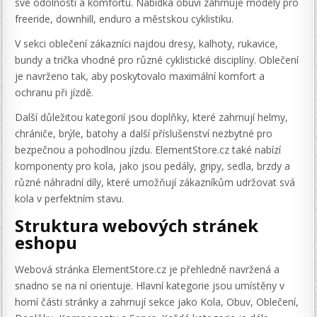
své odolnosti a komfortu. Nabídka obuvi zahrnuje modely pro
freeride, downhill, enduro a městskou cyklistiku.
V sekci oblečení zákazníci najdou dresy, kalhoty, rukavice,
bundy a trička vhodné pro různé cyklistické disciplíny. Oblečení
je navrženo tak, aby poskytovalo maximální komfort a
ochranu při jízdě.
Další důležitou kategorií jsou doplňky, které zahrnují helmy,
chrániče, brýle, batohy a další příslušenství nezbytné pro
bezpečnou a pohodlnou jízdu. ElementStore.cz také nabízí
komponenty pro kola, jako jsou pedály, gripy, sedla, brzdy a
různé náhradní díly, které umožňují zákazníkům udržovat svá
kola v perfektním stavu.
Struktura webových stránek
eshopu
Webová stránka ElementStore.cz je přehledně navržená a
snadno se na ní orientuje. Hlavní kategorie jsou umístěny v
horní části stránky a zahrnují sekce jako Kola, Obuv, Oblečení,