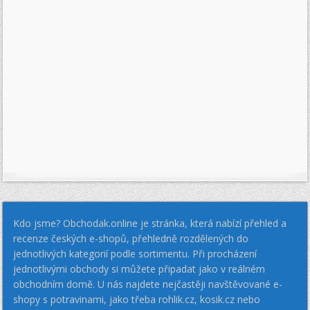
Kdo jsme? Obchodak.online je stránka, která nabízí přehled a
recenze českých e-shopů, přehledně rozdělených do
jednotlivých kategorií podle sortimentu. Při procházení
jednotlivými obchody si můžete připadat jako v reálném
obchodním domě. U nás najdete nejčastěji navštěvované e-
shopy s potravinami, jako třeba rohlik.cz, kosik.cz nebo