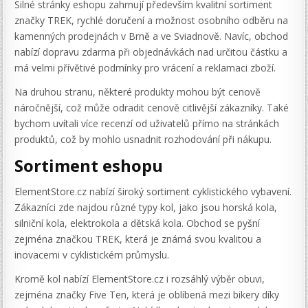
Silné stránky eshopu zahrnují především kvalitní sortiment
značky TREK, rychlé doručení a možnost osobního odběru na
kamenných prodejnách v Brně a ve Sviadnově. Navíc, obchod
nabízí dopravu zdarma při objednávkách nad určitou částku a
má velmi přívětivé podmínky pro vrácení a reklamaci zboží.
Na druhou stranu, některé produkty mohou být cenově
náročnější, což může odradit cenově citlivější zákazníky. Také
bychom uvítali více recenzí od uživatelů přímo na stránkách
produktů, což by mohlo usnadnit rozhodování při nákupu.
Sortiment eshopu
ElementStore.cz nabízí široký sortiment cyklistického vybavení.
Zákazníci zde najdou různé typy kol, jako jsou horská kola,
silniční kola, elektrokola a dětská kola. Obchod se pyšní
zejména značkou TREK, která je známá svou kvalitou a
inovacemi v cyklistickém průmyslu.
Kromě kol nabízí ElementStore.cz i rozsáhlý výběr obuvi,
zejména značky Five Ten, která je oblíbená mezi bikery díky