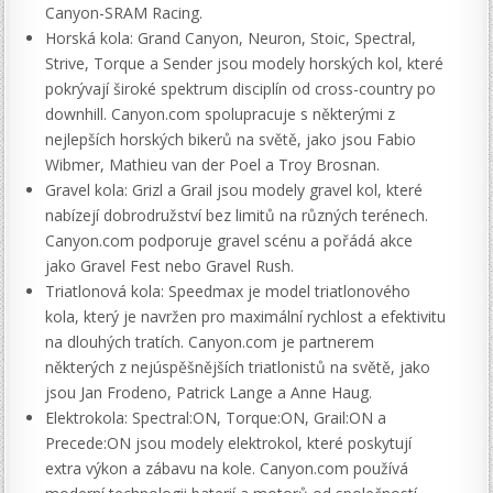
Canyon-SRAM Racing.
Horská kola: Grand Canyon, Neuron, Stoic, Spectral,
Strive, Torque a Sender jsou modely horských kol, které
pokrývají široké spektrum disciplín od cross-country po
downhill. Canyon.com spolupracuje s některými z
nejlepších horských bikerů na světě, jako jsou Fabio
Wibmer, Mathieu van der Poel a Troy Brosnan.
Gravel kola: Grizl a Grail jsou modely gravel kol, které
nabízejí dobrodružství bez limitů na různých terénech.
Canyon.com podporuje gravel scénu a pořádá akce
jako Gravel Fest nebo Gravel Rush.
Triatlonová kola: Speedmax je model triatlonového
kola, který je navržen pro maximální rychlost a efektivitu
na dlouhých tratích. Canyon.com je partnerem
některých z nejúspěšnějších triatlonistů na světě, jako
jsou Jan Frodeno, Patrick Lange a Anne Haug.
Elektrokola: Spectral:ON, Torque:ON, Grail:ON a
Precede:ON jsou modely elektrokol, které poskytují
extra výkon a zábavu na kole. Canyon.com používá