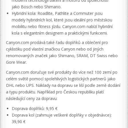
moderní technologii baterií a motorů od společností
jako Bosch nebo Shimano.
Hybridní kola: Roadlite, Pathlite a Commuter jsou
modely hybridních kol, které jsou ideální pro městskou
mobilitu nebo fitness jízdu. Canyon.com nabízí hybridní
kola s elegantním designem a praktickými funkcemi.
Canyon.com prodává také řadu doplňků a oblečení pro
cyklistiku pod vlastní značkou Canyon nebo od jiných
renomovaných značek jako Shimano, SRAM, DT Swiss nebo
Gore Wear.
Canyon.com doručuje své produkty do více než 100 zemí po
celém světě pomocí spolehlivých logistických partnerů jako
DHL nebo UPS. Náklady na dopravu se liší podle země dodání
a typu produktu. Například pro Českou republiku platí
následující ceny za dopravu:
Doprava doplňků: 9,95 €
Doprava kol (zahrnuje veškeré doplňky v objednávce):
39,90 €