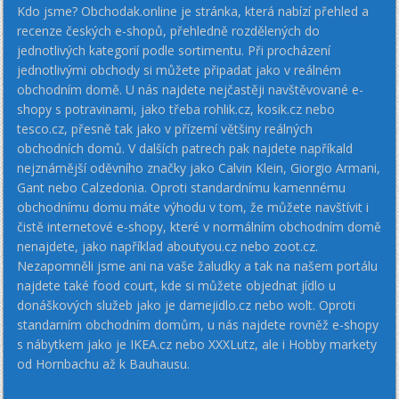
Kdo jsme? Obchodak.online je stránka, která nabízí přehled a
recenze českých e-shopů, přehledně rozdělených do
jednotlivých kategorií podle sortimentu. Při procházení
jednotlivými obchody si můžete připadat jako v reálném
obchodním domě. U nás najdete nejčastěji navštěvované e-
shopy s potravinami, jako třeba rohlik.cz, kosik.cz nebo
tesco.cz, přesně tak jako v přízemí většiny reálných
obchodních domů. V dalších patrech pak najdete napříkald
nejznámější oděvního značky jako Calvin Klein, Giorgio Armani,
Gant nebo Calzedonia. Oproti standardnímu kamennému
obchodnímu domu máte výhodu v tom, že můžete navštívit i
čistě internetové e-shopy, které v normálním obchodním domě
nenajdete, jako například aboutyou.cz nebo zoot.cz.
Nezapomněli jsme ani na vaše žaludky a tak na našem portálu
najdete také food court, kde si můžete objednat jídlo u
donáškových služeb jako je damejidlo.cz nebo wolt. Oproti
standarním obchodním domům, u nás najdete rovněž e-shopy
s nábytkem jako je IKEA.cz nebo XXXLutz, ale i Hobby markety
od Hornbachu až k Bauhausu.