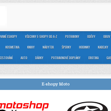
VANÉ ESHOPY
VŠECHNY E-SHOPY OD A-Z
POTRAVINY
ODĚVY
OBUV
KOSMETIKA
KNIHY
NÁBYTEK
ŠPERKY
HODINKY
KABELKY
CESTOVÁNÍ
AUTO
DÁRKY
POTRAVINOVÉ DOPLŇKY
EROTIKA
GA
E-shopy
Moto