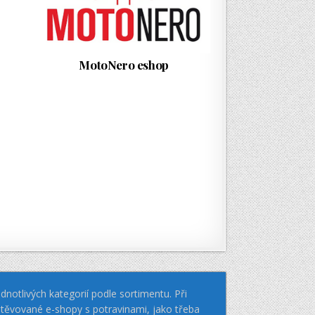
MotoNero eshop
notlivých kategorií podle sortimentu. Při
těvované e-shopy s potravinami, jako třeba