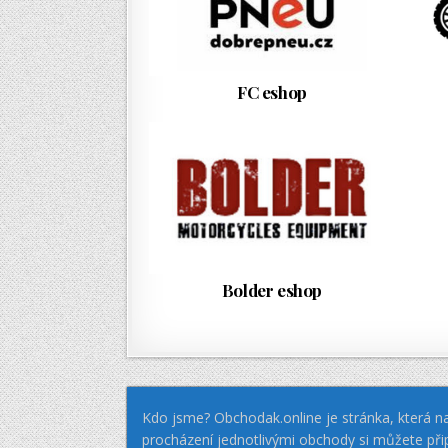
FC eshop
Bolder eshop
Kdo jsme? Obchodak.online je stránka, která na
procházení jednotlivými obchody si můžete při