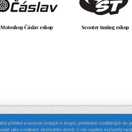
Motoshop Čáslav eshop
Scooter tuning eshop
bízí přehled a recenze českých e-shopů, přehledně rozdělených do jed
padat jako v reálném obchodním domě. U nás najdete nejčastěji navš