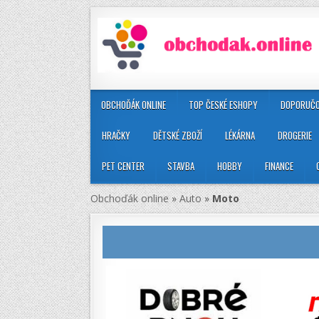
OBCHOĎÁK ONLINE
TOP ČESKÉ ESHOPY
DOPORUČO
HRAČKY
DĚTSKÉ ZBOŽÍ
LÉKÁRNA
DROGERIE
PET CENTER
STAVBA
HOBBY
FINANCE
Obchoďák online
»
Auto
»
Moto