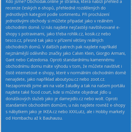
Kdo jsme? Obchodak.online je stránka, která nabízí přehled a
recenze českých e-shopů, přehledně rozdělených do
jednotlivých kategorií podle sortimentu. Při procházení
jednotlivými obchody si můžete připadat jako v reálném
obchodním domě. U nás najdete nejčastěji navštěvované e-
shopy s potravinami, jako třeba rohlik.cz, kosik.cz nebo
tesco.cz, přesně tak jako v přízemí většiny reálných
obchodních domů. V dalších patrech pak najdete napříkald
nejznámější oděvního značky jako Calvin Klein, Giorgio Armani,
Gant nebo Calzedonia. Oproti standardnímu kamennému
obchodnímu domu máte výhodu v tom, že můžete navštívit i
čistě internetové e-shopy, které v normálním obchodním domě
nenajdete, jako například aboutyou.cz nebo zoot.cz.
Nezapomněli jsme ani na vaše žaludky a tak na našem portálu
najdete také food court, kde si můžete objednat jídlo u
donáškových služeb jako je damejidlo.cz nebo wolt. Oproti
standarním obchodním domům, u nás najdete rovněž e-shopy
s nábytkem jako je IKEA.cz nebo XXXLutz, ale i Hobby markety
od Hornbachu až k Bauhausu.