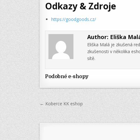
Odkazy & Zdroje
https://goodgoods.cz/
Author:
Eliška Mal
Eliška Malá je zkušená re
zkušenosti v několika es
sítě.
Podobné e-shopy
Navigace
← Koberce KK eshop
pro
příspěvek