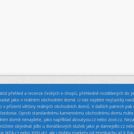
bízí přehled a recenze českých e-shopů, přehledně rozdělených do jed
padat jako v reálném obchodním domě. U nás najdete nejčastěji navš
jako v přízemí většiny reálných obchodních domů. V dalších patrech pa
 Calzedonia. Oproti standardnímu kamennému obchodnímu domu máte vý
dním domě nenajdete, jako například aboutyou.cz nebo zoot.cz. Neza
 můžete objednat jídlo u donáškových služeb jako je damejidlo.cz 
 je IKEA.cz nebo XXXLutz, ale i Hobby markety od Hornbachu až k Ba