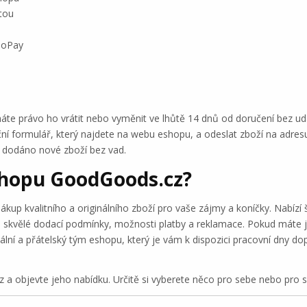
tou
 GoPay
e právo ho vrátit nebo vyměnit ve lhůtě 14 dnů od doručení bez udán
mační formulář, který najdete na webu eshopu, a odeslat zboží na adr
 dodáno nové zboží bez vad.
shopu GoodGoods.cz?
p kvalitního a originálního zboží pro vaše zájmy a koníčky. Nabízí ši
má skvělé dodací podmínky, možnosti platby a reklamace. Pokud máte 
ální a přátelský tým eshopu, který je vám k dispozici pracovní dny 
a objevte jeho nabídku. Určitě si vyberete něco pro sebe nebo pro 