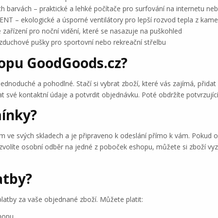
 barvách – praktické a lehké počítače pro surfování na internetu ne
NT – ekologické a úsporné ventilátory pro lepší rozvod tepla z kam
ařízení pro noční vidění, které se nasazuje na puškohled
duchové pušky pro sportovní nebo rekreační střelbu
hopu GoodGoods.cz?
noduché a pohodlné. Stačí si vybrat zboží, které vás zajímá, přidat
at své kontaktní údaje a potvrdit objednávku. Poté obdržíte potvrzují
mínky?
ve svých skladech a je připraveno k odeslání přímo k vám. Pokud o
volíte osobní odběr na jedné z poboček eshopu, můžete si zboží vyz
atby?
atby za vaše objednané zboží. Můžete platit:
hopu