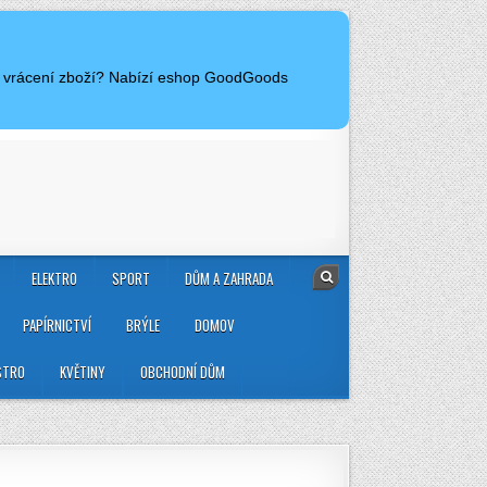
 a vrácení zboží? Nabízí eshop GoodGoods
ELEKTRO
SPORT
DŮM A ZAHRADA
PAPÍRNICTVÍ
BRÝLE
DOMOV
STRO
KVĚTINY
OBCHODNÍ DŮM