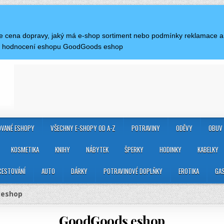
ká je cena dopravy, jaký má e-shop sortiment nebo podmínky reklamace
 a hodnocení eshopu GoodGoods eshop
VANÉ ESHOPY
VŠECHNY E-SHOPY OD A-Z
POTRAVINY
ODĚVY
OBUV
KOSMETIKA
KNIHY
NÁBYTEK
ŠPERKY
HODINKY
KABELKY
CESTOVÁNÍ
AUTO
DÁRKY
POTRAVINOVÉ DOPLŇKY
EROTIKA
GA
 eshop
GoodGoods eshop