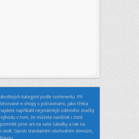
notlivých kategorií podle sortimentu. Při
těvované e-shopy s potravinami, jako třeba
k najdete napříkald nejznámější oděvního značky
hodu v tom, že můžete navštívit i čistě
pomněli jsme ani na vaše žaludky a tak na
nebo wolt. Oproti standarním obchodním domům,
uhausu.