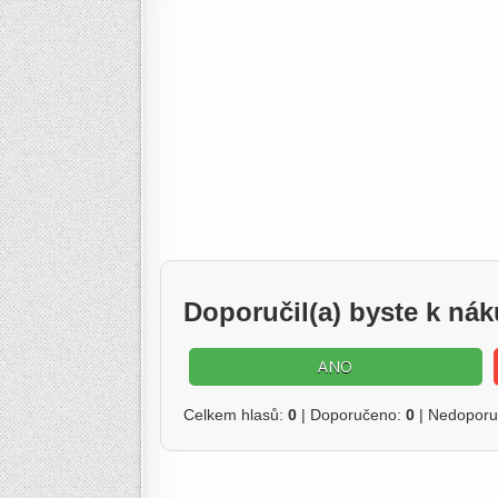
Doporučil(a) byste k n
ANO
Celkem hlasů:
0
| Doporučeno:
0
| Nedopor