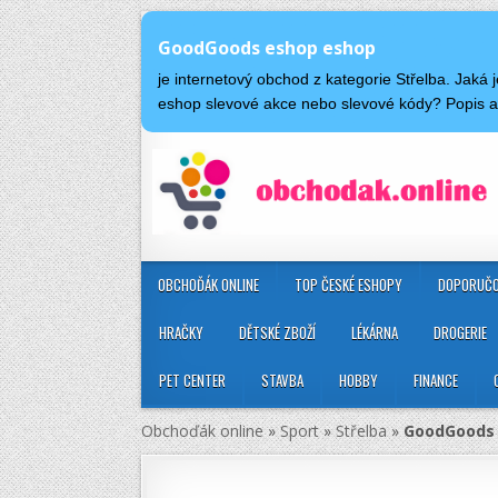
GoodGoods eshop eshop
je internetový obchod z kategorie Střelba. Ja
eshop slevové akce nebo slevové kódy? Popis
OBCHOĎÁK ONLINE
TOP ČESKÉ ESHOPY
DOPORUČO
HRAČKY
DĚTSKÉ ZBOŽÍ
LÉKÁRNA
DROGERIE
PET CENTER
STAVBA
HOBBY
FINANCE
Obchoďák online
»
Sport
»
Střelba
»
GoodGoods