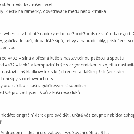
o sběr medu bez rušení včel
ely, kleště na rámečky, odvětrávače medu nebo krmítka
ě si vyberete z bohaté nabídky eshopu GoodGoods.cz v této kategorii. 
, guličky do kuší, dopadiště šípů, tětivy a nahradní díly, príslušenstv
apříklad:
ed 4×32 – silná a přesná kuše s nastavitelnou pažbou a spouští
ed 4×32 – lehká a kompaktní kuše s ergonomickou rukojetí a nastavi
– nastavitelný kladkový luk s kušohledem a dalším příslušenstvím
abilní šípy s ocelovými hroty
ky pro střelbu z kuší s guličkovým zásobníkem
iště pro zachycení šípů z kuší nebo luků
hledáte originální dárek pro své děti, určitě vás zaujme nabídka esh
.:
ndroidem – ideální pro zábavu i vzdělávání dětí od 3 let