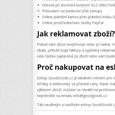
Hotově při doručení kurýrem GLS nebo Poš
Převodem na bankovní účet eshopu
Online platební kartou přes platební bránu
Online prostřednictvím služby PayPal
Jak reklamovat zboží?
Pokud vám zbozí nevyhovuje nebo je vadné, mát
obalu, přiložit kopii faktury a vyplněný rekla
celá částka zaplacená za zboží nebo vám bude
Proč nakupovat na e
Eshop GoodGoods.cz je ideálním místem pro náku
střelby a elektroniky za příznivé ceny. Navíc 
výběrem zboží, můžete se obrátit na profesion
nepřetržitě na emailu info@goodgoods.cz.
Tak neváhejte a navštivte eshop GoodGoods.cz 