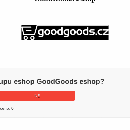
ákupu eshop GoodGoods eshop?
NE
učeno:
0