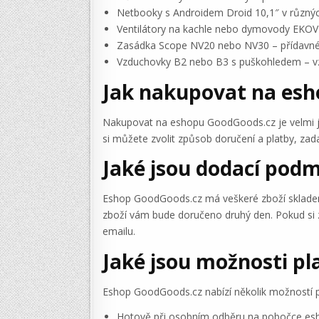
Netbooky s Androidem Droid 10,1″ v různých
Ventilátory na kachle nebo dymovody EKOVE
Zasádka Scope NV20 nebo NV30 – přídavné z
Vzduchovky B2 nebo B3 s puškohledem – vz
Jak nakupovat na es
Nakupovat na eshopu GoodGoods.cz je velmi jed
si můžete zvolit způsob doručení a platby, zad
Jaké jsou dodací pod
Eshop GoodGoods.cz má veškeré zboží skladem 
zboží vám bude doručeno druhý den. Pokud si z
emailu.
Jaké jsou možnosti pl
Eshop GoodGoods.cz nabízí několik možností pl
Hotově při osobním odběru na pobočce es