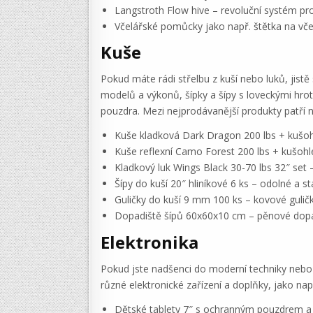
Langstroth Flow hive – revoluční systém pr
Včelářské pomůcky jako např. štětka na vč
Kuše
Pokud máte rádi střelbu z kuší nebo luků, jist
modelů a výkonů, šípky a šípy s loveckými hroty
pouzdra. Mezi nejprodávanější produkty patří n
Kuše kladková Dark Dragon 200 lbs + kušohl
Kuše reflexní Camo Forest 200 lbs + kušohl
Kladkový luk Wings Black 30-70 lbs 32″ set 
Šípy do kuší 20″ hliníkové 6 ks – odolné a st
Guličky do kuší 9 mm 100 ks – kovové gulič
Dopadiště šípů 60x60x10 cm – pěnové dopad
Elektronika
Pokud jste nadšenci do moderní techniky nebo 
různé elektronické zařízení a doplňky, jako např
Dětské tablety 7″ s ochranným pouzdrem a A