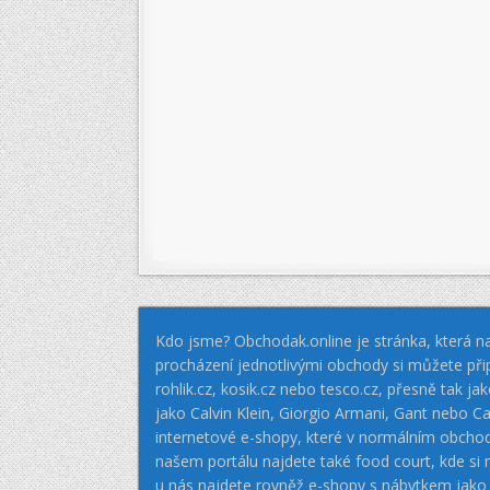
Kdo jsme? Obchodak.online je stránka, která na
procházení jednotlivými obchody si můžete při
rohlik.cz, kosik.cz nebo tesco.cz, přesně tak 
jako Calvin Klein, Giorgio Armani, Gant nebo
internetové e-shopy, které v normálním obcho
našem portálu najdete také food court, kde si
u nás najdete rovněž e-shopy s nábytkem jako