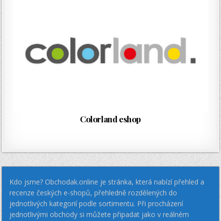
Colorland eshop
Kdo jsme? Obchodak.online je stránka, která nabízí přehled a
recenze českých e-shopů, přehledně rozdělených do
jednotlivých kategorií podle sortimentu. Při procházení
jednotlivými obchody si můžete připadat jako v reálném