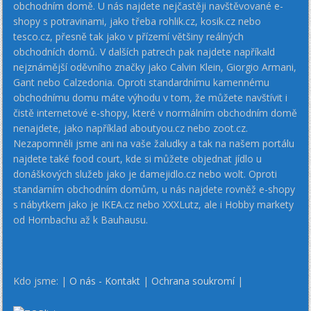
obchodním domě. U nás najdete nejčastěji navštěvované e-
shopy s potravinami, jako třeba rohlik.cz, kosik.cz nebo
tesco.cz, přesně tak jako v přízemí většiny reálných
obchodních domů. V dalších patrech pak najdete napříkald
nejznámější oděvního značky jako Calvin Klein, Giorgio Armani,
Gant nebo Calzedonia. Oproti standardnímu kamennému
obchodnímu domu máte výhodu v tom, že můžete navštívit i
čistě internetové e-shopy, které v normálním obchodním domě
nenajdete, jako například aboutyou.cz nebo zoot.cz.
Nezapomněli jsme ani na vaše žaludky a tak na našem portálu
najdete také food court, kde si můžete objednat jídlo u
donáškových služeb jako je damejidlo.cz nebo wolt. Oproti
standarním obchodním domům, u nás najdete rovněž e-shopy
s nábytkem jako je IKEA.cz nebo XXXLutz, ale i Hobby markety
od Hornbachu až k Bauhausu.
Kdo jsme: |
O nás - Kontakt
|
Ochrana soukromí
|