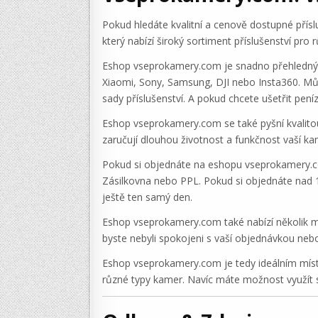
Pokud hledáte kvalitní a cenově dostupné přís
který nabízí široký sortiment příslušenství pr
Eshop vseprokamery.com je snadno přehledný a 
Xiaomi, Sony, Samsung, DJI nebo Insta360. Může
sady příslušenství. A pokud chcete ušetřit pen
Eshop vseprokamery.com se také pyšní kvalitou 
zaručují dlouhou životnost a funkčnost vaší kam
Pokud si objednáte na eshopu vseprokamery.com
Zásilkovna nebo PPL. Pokud si objednáte nad 
ještě ten samý den.
Eshop vseprokamery.com také nabízí několik mo
byste nebyli spokojeni s vaší objednávkou nebo 
Eshop vseprokamery.com je tedy ideálním místem
různé typy kamer. Navíc máte možnost využít 