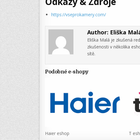
Odkazy & Zdroje
https://vseprokamery.com/
Author:
Eliška Mal
Eliška Malá je zkušená re
zkušenosti v několika es
sítě.
Podobné e-shopy
Haier eshop
T es