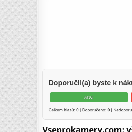
Doporučil(a) byste k n
ANO
Celkem hlasů:
0
| Doporučeno:
0
| Nedopor
Vseprokamery.com: vš