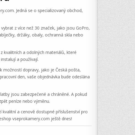
ery.com. Jedná se o specializovaný obchod,
vybrat z více než 30 značek, jako jsou GoPro,
abíječky, držáky, obaly, ochranná skla nebo
 kvalitních a odolných materiálů, které
nstalují a používají.
k možností dopravy, jako je Česká pošta,
 pracovní den, vaše objednávka bude odeslána
 platby jsou zabezpečené a chráněné. A pokud
t zpět peníze nebo výměnu.
 kvalitní a cenově dostupné příslušenství pro
e eshop vseprokamery.com ještě dnes!