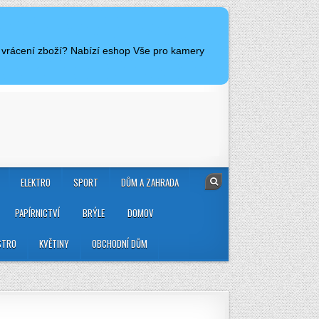
a vrácení zboží? Nabízí eshop Vše pro kamery
ELEKTRO
SPORT
DŮM A ZAHRADA
PAPÍRNICTVÍ
BRÝLE
DOMOV
STRO
KVĚTINY
OBCHODNÍ DŮM