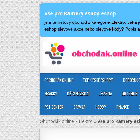
Vše pro kamery eshop eshop
je internetový obchod z kategorie Elektro. Jak
eshop slevové akce nebo slevové kódy? Popis 
OBCHOĎÁK ONLINE
TOP ČESKÉ ESHOPY
DOPORUČO
HRAČKY
DĚTSKÉ ZBOŽÍ
LÉKÁRNA
DROGERIE
PET CENTER
STAVBA
HOBBY
FINANCE
Obchoďák online
»
Elektro
»
Vše pro kamery es