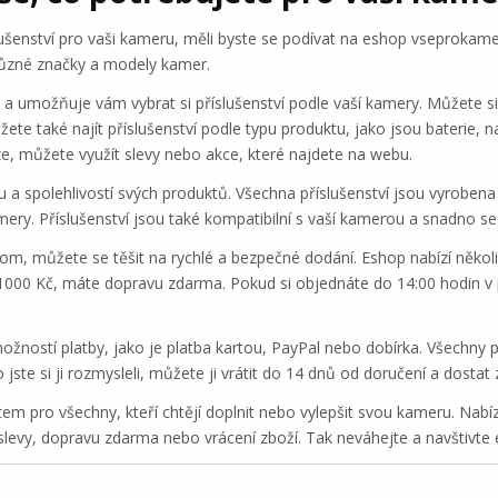
lušenství pro vaši kameru, měli byste se podívat na eshop vseprokam
o různé značky a modely kamer.
umožňuje vám vybrat si příslušenství podle vaší kamery. Můžete si 
te také najít příslušenství podle typu produktu, jako jsou baterie, n
íze, můžete využít slevy nebo akce, které najdete na webu.
a spolehlivostí svých produktů. Všechna příslušenství jsou vyrobena z
ery. Příslušenství jsou také kompatibilní s vaší kamerou a snadno se i
, můžete se těšit na rychlé a bezpečné dodání. Eshop nabízí několi
1000 Kč, máte dopravu zdarma. Pokud si objednáte do 14:00 hodin v
žností platby, jako je platba kartou, PayPal nebo dobírka. Všechny
jste si ji rozmysleli, můžete ji vrátit do 14 dnů od doručení a dosta
 pro všechny, kteří chtějí doplnit nebo vylepšit svou kameru. Nabízí
slevy, dopravu zdarma nebo vrácení zboží. Tak neváhejte a navštivt