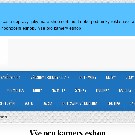
á je cena dopravy, jaký má e-shop sortiment nebo podmínky reklamace 
a hodnocení eshopu Vše pro kamery eshop
VANÉ ESHOPY
VŠECHNY E-SHOPY OD A-Z
POTRAVINY
ODĚVY
OBUV
KOSMETIKA
KNIHY
NÁBYTEK
ŠPERKY
HODINKY
KABELKY
CESTOVÁNÍ
AUTO
DÁRKY
POTRAVINOVÉ DOPLŇKY
EROTIKA
GA
hop
Vše pro kamery eshop