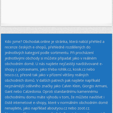
Kdo jsme? Obchodak.online je stránka, která nabízí přehled a
recenze českých e-shopů, přehledně rozdělených do
jednotlivých kategorií podle sortimentu. Při procházení
jednotlivými obchody si můžete připadat jako v reálném
obchodním domě. U nás najdete nejčastěji navštěvované e-
shopy s potravinami, jako třeba rohlik.cz, kosik.cz nebo
tesco.cz, přesně tak jako v přízemí většiny reálných
obchodních domů. V dalších patrech pak najdete napříkald
nejznámější oděvního značky jako Calvin Klein, Giorgio Armani,
Gant nebo Calzedonia. Oproti standardnímu kamennému
obchodnímu domu máte výhodu v tom, že můžete navštívit i
čistě internetové e-shopy, které v normálním obchodním domě
nenajdete, jako například aboutyou.cz nebo zoot.cz.