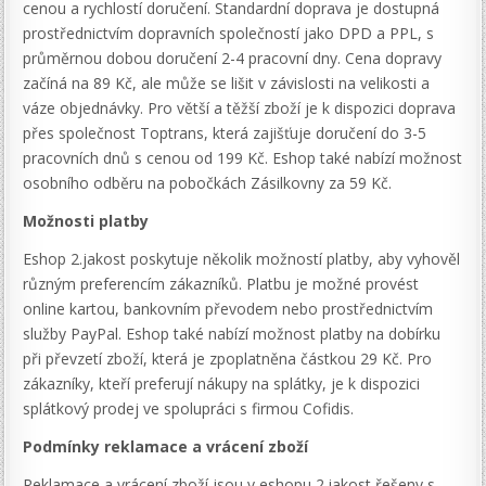
cenou a rychlostí doručení. Standardní doprava je dostupná
prostřednictvím dopravních společností jako DPD a PPL, s
průměrnou dobou doručení 2-4 pracovní dny. Cena dopravy
začíná na 89 Kč, ale může se lišit v závislosti na velikosti a
váze objednávky. Pro větší a těžší zboží je k dispozici doprava
přes společnost Toptrans, která zajišťuje doručení do 3-5
pracovních dnů s cenou od 199 Kč. Eshop také nabízí možnost
osobního odběru na pobočkách Zásilkovny za 59 Kč.
Možnosti platby
Eshop 2.jakost poskytuje několik možností platby, aby vyhověl
různým preferencím zákazníků. Platbu je možné provést
online kartou, bankovním převodem nebo prostřednictvím
služby PayPal. Eshop také nabízí možnost platby na dobírku
při převzetí zboží, která je zpoplatněna částkou 29 Kč. Pro
zákazníky, kteří preferují nákupy na splátky, je k dispozici
splátkový prodej ve spolupráci s firmou Cofidis.
Podmínky reklamace a vrácení zboží
Reklamace a vrácení zboží jsou v eshopu 2.jakost řešeny s