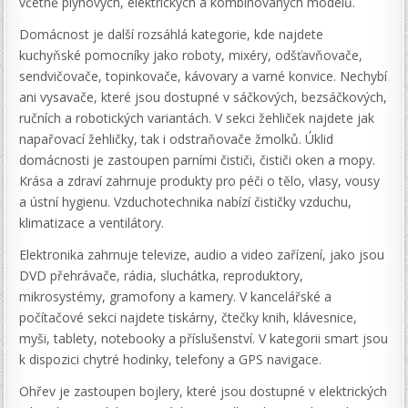
včetně plynových, elektrických a kombinovaných modelů.
Domácnost je další rozsáhlá kategorie, kde najdete
kuchyňské pomocníky jako roboty, mixéry, odšťavňovače,
sendvičovače, topinkovače, kávovary a varné konvice. Nechybí
ani vysavače, které jsou dostupné v sáčkových, bezsáčkových,
ručních a robotických variantách. V sekci žehliček najdete jak
napařovací žehličky, tak i odstraňovače žmolků. Úklid
domácnosti je zastoupen parními čističi, čističi oken a mopy.
Krása a zdraví zahrnuje produkty pro péči o tělo, vlasy, vousy
a ústní hygienu. Vzduchotechnika nabízí čističky vzduchu,
klimatizace a ventilátory.
Elektronika zahrnuje televize, audio a video zařízení, jako jsou
DVD přehrávače, rádia, sluchátka, reproduktory,
mikrosystémy, gramofony a kamery. V kancelářské a
počítačové sekci najdete tiskárny, čtečky knih, klávesnice,
myši, tablety, notebooky a příslušenství. V kategorii smart jsou
k dispozici chytré hodinky, telefony a GPS navigace.
Ohřev je zastoupen bojlery, které jsou dostupné v elektrických