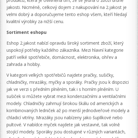
produktů, která je ovlivněna tím, že se jedná o zboží druhé
jakosti. Nicméně, celkový dojem z nakupování na 2.jakost je
velmi dobrý a doporučujeme tento eshop všem, kteří hledají
kvalitní výrobky za nižší cenu.
Sortiment eshopu
Eshop 2.jakost nabízí opravdu široký sortiment zboží, který
uspokojí potřeby každého zákazníka. Mezi hlavní kategorie
patří velké spotřebiče, domácnost, elektronika, ohřev a
zahrada a hobby.
V kategorii velkých spotřebičů najdete pračky, sušičky,
chladničky, mrazáky, myčky a sporáky. Pračky jsou k dispozici
jak ve verzi s předním plněním, tak i s horním plněním. U
sušiček si můžete vybrat mezi kondenzačními a ventilačními
modely. Chladničky zahrnují širokou škálu od amerických a
kombinovaných ledniček až po menší jednodveřové modely a
chladicí vitríny. Mrazáky jsou nabízeny jako šuplíkové nebo
pultové. V nabídce myček najdete jak vestavné, tak volně
stojící modely. Sporáky jsou dostupné v různých variantách,