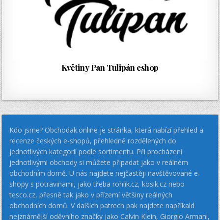
Květiny Pan Tulipán eshop
Kdo jsme? Obchodak.online je stránka, která nabízí přehled a
recenze českých e-shopů, přehledně rozdělených do
jednotlivých kategorií podle sortimentu. Při procházení
jednotlivými obchody si můžete připadat jako v reálném
obchodním domě. U nás najdete nejčastěji navštěvované e-
shopy s potravinami, jako třeba rohlik.cz, kosik.cz nebo
tesco.cz, přesně tak jako v přízemí většiny reálných
obchodních domů. V dalších patrech pak najdete napříkald
nejznámější oděvního značky jako Calvin Klein, Giorgio Armani,