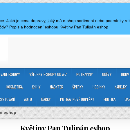
ace. Jaká je cena dopravy, jaký má e-shop sortiment nebo podmínky re
ódy? Popis a hodnocení eshopu Květiny Pan Tulipán eshop
VANÉ ESHOPY
VŠECHNY E-SHOPY OD A-Z
POTRAVINY
ODĚVY
OBUV
KOSMETIKA
KNIHY
NÁBYTEK
ŠPERKY
HODINKY
KABELKY
CESTOVÁNÍ
AUTO
DÁRKY
POTRAVINOVÉ DOPLŇKY
EROTIKA
GA
án eshop
Květiny Pan Tulipán eshop