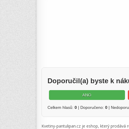
Doporučil(a) byste k ná
ANO
Celkem hlasů:
0
| Doporučeno:
0
| Nedopor
Kvetiny-pantulipan.cz je eshop, který prodává r