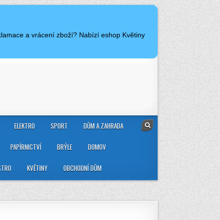
klamace a vrácení zboží? Nabízí eshop Květiny
ELEKTRO
SPORT
DŮM A ZAHRADA
PAPÍRNICTVÍ
BRÝLE
DOMOV
STRO
KVĚTINY
OBCHODNÍ DŮM