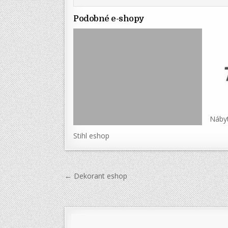
Podobné e-shopy
Náby
Stihl eshop
Navigace
← Dekorant eshop
pro
příspěvek