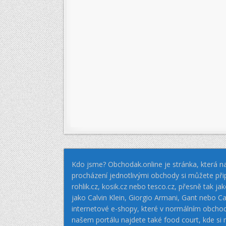
Kdo jsme? Obchodak.online je stránka, která na
procházení jednotlivými obchody si můžete při
rohlik.cz, kosik.cz nebo tesco.cz, přesně tak 
jako Calvin Klein, Giorgio Armani, Gant nebo
internetové e-shopy, které v normálním obcho
našem portálu najdete také food court, kde si