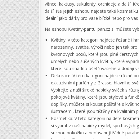
věnce, kaktusy, sukulenty, orchideje a další. K
další. Na jejich eshopu najdete také kosmetiku
ideální jako dárky pro vaše blízké nebo pro vá
Na eshopu Kvetiny-pantulipan.cz si můžete vybra
Květiny: V této kategorii najdete řežané i hr
narozeniny, svatba, výročí nebo jen tak pro 
květinových boxů, které jsou plné čerstvých
umělých nebo sušených květin, které vypadaj
které jsou snadno ošetřovatelné a dodají
Dekorace: V této kategorii najdete různé pr
exkluzivními parfémy z Grasse, hlavního sv
Vybírejte z naší široké nabídky svíček s r
pokojové květiny, které jsou stylové a funkč
doplňky, můžete si koupit polštáře s květi
ilustracemi, které jsou tištěny na kvalitním p
Kosmetika: V této kategorii najdete kosmet
si vybrat z naší nabídky mýdel, sprchových 
suchou pokožku a neobsahují žádné paraben