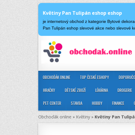
Květiny Pan Tulipán eshop eshop
je internetový obchod z kategorie Bytové dekor
Pan Tulipán eshop slevové akce nebo slevové k
OBCHOĎÁK ONLINE
TOP ČESKÉ ESHOPY
DOPORUČO
HRAČKY
DĚTSKÉ ZBOŽÍ
LÉKÁRNA
DROGERIE
PET CENTER
STAVBA
HOBBY
FINANCE
Obchoďák online
»
Květiny
»
Květiny Pan Tulip