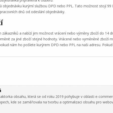
 objednávka připravena k odběru.
objednávku kurýrní službou DPD nebo PPL. Tato možnost stojí 99 Kč 
 pracovních dnů od odeslání objednávky.
í
h zákazníků a nabízí jim možnost vrácení nebo výměny zboží do 14 d
vyměnit za jiné zboží stejné hodnoty. Vrácené nebo vyměněné zboží 
, pokud nám ho pošlete kurýrem DPD nebo PPL na naši adresu. Poku
á
daktorka obsahu, která se od roku 2019 pohybuje v oblasti e-commer
hopech, kde se zaměřovala na tvorbu a optimalizaci obsahu pro webo