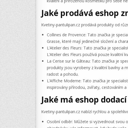
kvalitní a přirozenou kosmetiku pro sebe ne
Jaké prodává eshop z
Kvetiny-pantulipan.cz prodává produkty od různýc
Collines de Provence: Tato značka je specia
Grasse, které mají jedinečné složení a chara
L’Atelier des Fleurs: Tato značka je special
L’Atelier des Fleurs používá pouze kvalitní 
La Cerise sur le Gâteau: Tato značka je spec
produkty jsou vyrobeny z kvalitní bavlny a 
radost a pohodu.
L’Affiche Moderne: Tato značka je specialisto
inspirovány přírodou, zvířaty, cestováním a
Jaké má eshop dodací 
Kvetiny-pantulipan.cz nabízí rychlou a spolehl
Osobní odběr: Můžete si vyzvednout svou ob