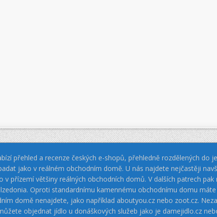
bízí přehled a recenze českých e-shopů, přehledně rozdělených do jed
padat jako v reálném obchodním domě. U nás najdete nejčastěji navš
jako v přízemí většiny reálných obchodních domů. V dalších patrech pa
 Calzedonia. Oproti standardnímu kamennému obchodnímu domu máte vý
dním domě nenajdete, jako například aboutyou.cz nebo zoot.cz. Neza
 můžete objednat jídlo u donáškových služeb jako je damejidlo.cz 