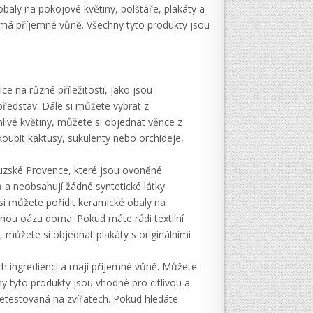
obaly na pokojové květiny, polštáře, plakáty a
a má příjemné vůně. Všechny tyto produkty jsou
ce na různé příležitosti, jako jsou
 představ. Dále si můžete vybrat z
nlivé květiny, můžete si objednat věnce z
koupit kaktusy, sukulenty nebo orchideje,
couzské Provence, které jsou ovoněné
a neobsahují žádné syntetické látky.
si můžete pořídit keramické obaly na
lenou oázu doma. Pokud máte rádi textilní
 můžete si objednat plakáty s originálními
ch ingrediencí a mají příjemné vůně. Můžete
y tyto produkty jsou vhodné pro citlivou a
etestovaná na zvířatech. Pokud hledáte