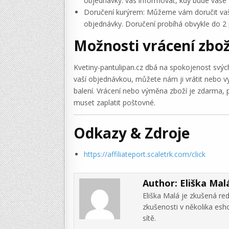
objednávky. vás informovat, kdy bude vaše
Doručení kurýrem: Můžeme vám doručit vaši 
objednávky. Doručení probíhá obvykle do 2
Možnosti vrácení zbož
Kvetiny-pantulipan.cz dbá na spokojenost svýc
vaší objednávkou, můžete nám ji vrátit nebo 
balení. Vrácení nebo výměna zboží je zdarma
muset zaplatit poštovné.
Odkazy & Zdroje
https://affiliateport.scaletrk.com/click
Author:
Eliška Mal
Eliška Malá je zkušená re
zkušenosti v několika es
sítě.