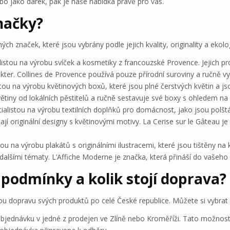
bo jako dárek, pak je naše nabídka právě pro vás.
načky?
h značek, které jsou vybrány podle jejich kvality, originality a ekolo
listou na výrobu svíček a kosmetiky z francouzské Provence. Jejich p
kter. Collines de Provence používá pouze přírodní suroviny a ručně vyr
istou na výrobu květinových boxů, které jsou plné čerstvých květin a j
květiny od lokálních pěstitelů a ručně sestavuje své boxy s ohledem n
ialistou na výrobu textilních doplňků pro domácnost, jako jsou polštáře
mají originální designy s květinovými motivy. La Cerise sur le Gâteau 
u na výrobu plakátů s originálními ilustracemi, které jsou tištěny na k
 dalšími tématy. L’Affiche Moderne je značka, která přináší do vašeh
podmínky a kolik stojí doprava?
ivou dopravu svých produktů po celé České republice. Můžete si vybrat 
jednávku v jedné z prodejen ve Zlíně nebo Kroměříži. Tato možnost je