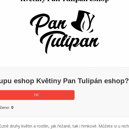
kupu eshop Květiny Pan Tulipán eshop?
NE
učeno:
0
ůzné druhy květin a rostlin, jak řežané, tak i hrnkové. Můžete si u nic