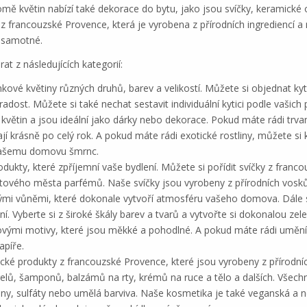
romě květin nabízí také dekorace do bytu, jako jsou svíčky, keramické 
 z francouzské Provence, která je vyrobena z přírodních ingrediencí 
s samotné.
t z následujících kategorií:
nkové květiny různých druhů, barev a velikostí. Můžete si objednat kyti
radost. Můžete si také nechat sestavit individuální kytici podle vašich
 květin a jsou ideální jako dárky nebo dekorace. Pokud máte rádi trva
í krásně po celý rok. A pokud máte rádi exotické rostliny, můžete si 
 vašemu domovu šmrnc.
odukty, které zpříjemní vaše bydlení. Můžete si pořídit svíčky z fran
ětového města parfémů. Naše svíčky jsou vyrobeny z přírodních vosků 
ůznými vůněmi, které dokonale vytvoří atmosféru vašeho domova. Dále 
ní. Vyberte si z široké škály barev a tvarů a vytvořte si dokonalou ze
novými motivy, které jsou měkké a pohodlné. A pokud máte rádi umění,
apíře.
ické produkty z francouzské Provence, které jsou vyrobeny z přírodní
gelů, šamponů, balzámů na rty, krémů na ruce a tělo a dalších. Všechn
y, sulfáty nebo umělá barviva. Naše kosmetika je také veganská a n