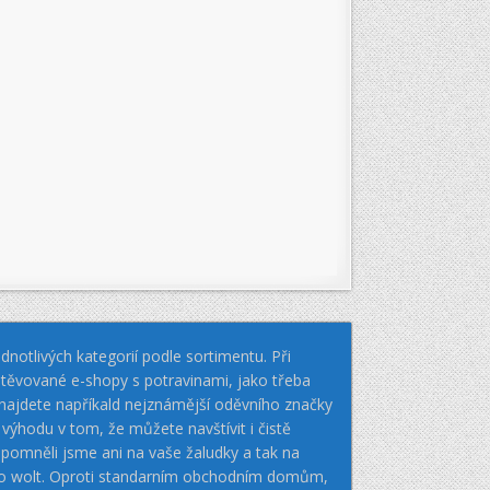
notlivých kategorií podle sortimentu. Při
těvované e-shopy s potravinami, jako třeba
k najdete napříkald nejznámější oděvního značky
hodu v tom, že můžete navštívit i čistě
pomněli jsme ani na vaše žaludky a tak na
nebo wolt. Oproti standarním obchodním domům,