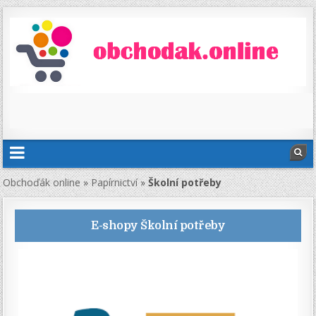
Obchoďák online
»
Papírnictví
»
Školní potřeby
E-shopy
Školní potřeby