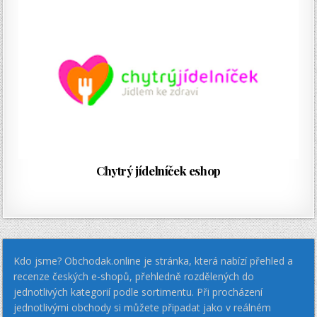
Chytrý jídelníček eshop
Kdo jsme? Obchodak.online je stránka, která nabízí přehled a
recenze českých e-shopů, přehledně rozdělených do
jednotlivých kategorií podle sortimentu. Při procházení
jednotlivými obchody si můžete připadat jako v reálném