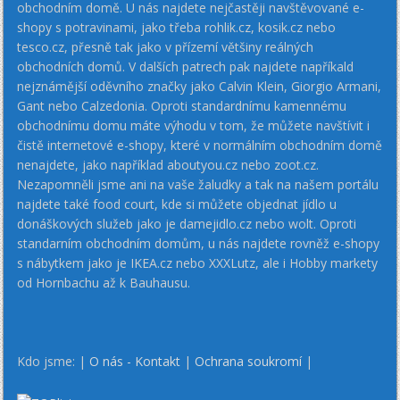
obchodním domě. U nás najdete nejčastěji navštěvované e-
shopy s potravinami, jako třeba rohlik.cz, kosik.cz nebo
tesco.cz, přesně tak jako v přízemí většiny reálných
obchodních domů. V dalších patrech pak najdete napříkald
nejznámější oděvního značky jako Calvin Klein, Giorgio Armani,
Gant nebo Calzedonia. Oproti standardnímu kamennému
obchodnímu domu máte výhodu v tom, že můžete navštívit i
čistě internetové e-shopy, které v normálním obchodním domě
nenajdete, jako například aboutyou.cz nebo zoot.cz.
Nezapomněli jsme ani na vaše žaludky a tak na našem portálu
najdete také food court, kde si můžete objednat jídlo u
donáškových služeb jako je damejidlo.cz nebo wolt. Oproti
standarním obchodním domům, u nás najdete rovněž e-shopy
s nábytkem jako je IKEA.cz nebo XXXLutz, ale i Hobby markety
od Hornbachu až k Bauhausu.
Kdo jsme: |
O nás - Kontakt
|
Ochrana soukromí
|