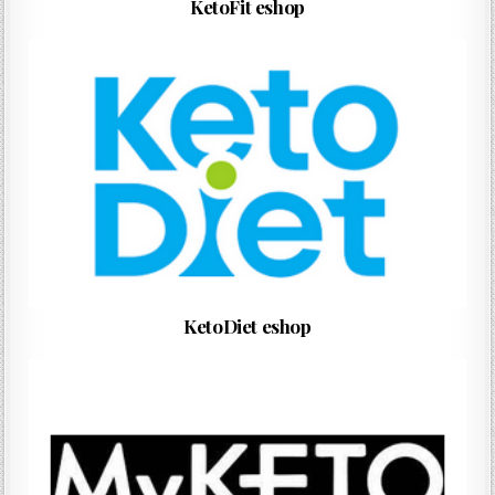
KetoFit eshop
KetoDiet eshop