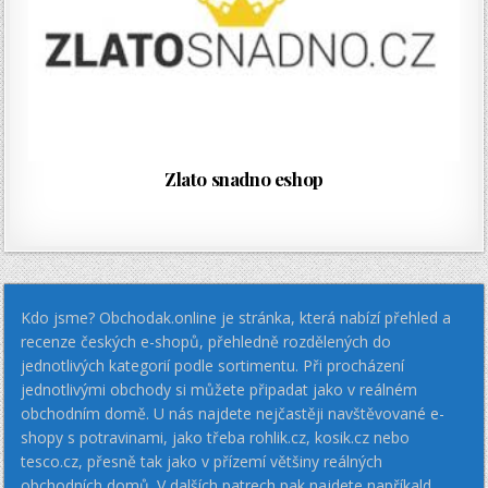
Zlato snadno eshop
Kdo jsme? Obchodak.online je stránka, která nabízí přehled a
recenze českých e-shopů, přehledně rozdělených do
jednotlivých kategorií podle sortimentu. Při procházení
jednotlivými obchody si můžete připadat jako v reálném
obchodním domě. U nás najdete nejčastěji navštěvované e-
shopy s potravinami, jako třeba rohlik.cz, kosik.cz nebo
tesco.cz, přesně tak jako v přízemí většiny reálných
obchodních domů. V dalších patrech pak najdete napříkald