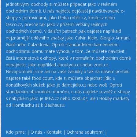
jednotlivými obchody si můžete připadat jako v reálném
obchodním domě. U nás najdete nejčastěji navštěvované e-
shopy s potravinami, jako třeba rohlik.cz, kosik.cz nebo
tesco.cz, přesně tak jako v přízemí většiny reálných
obchodních domů. V dalších patrech pak najdete napříkald
nejznámější oděvního značky jako Calvin Klein, Giorgio Armani,
Gant nebo Calzedonia. Oproti standardnímu kamennému
obchodnímu domu máte výhodu v tom, že můžete navštívit i
čistě internetové e-shopy, které v normálním obchodním domě
nenajdete, jako například aboutyou.cz nebo zoot.cz.
Nezapomněli jsme ani na vaše žaludky a tak na našem portálu
najdete také food court, kde si můžete objednat jídlo u
donáškových služeb jako je damejidlo.cz nebo wolt. Oproti
standarním obchodním domům, u nás najdete rovněž e-shopy
s nábytkem jako je IKEA.cz nebo XXXLutz, ale i Hobby markety
od Hornbachu až k Bauhausu.
Kdo jsme: |
O nás - Kontakt
|
Ochrana soukromí
|