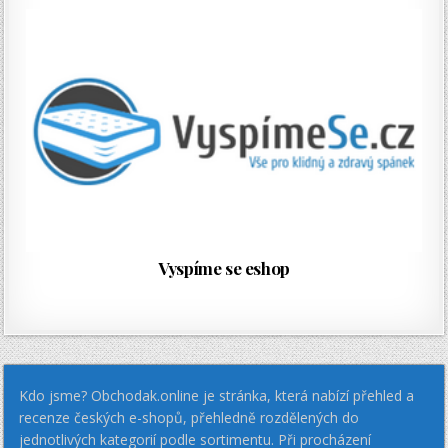
Vyspíme se eshop
Kdo jsme? Obchodak.online je stránka, která nabízí přehled a
recenze českých e-shopů, přehledně rozdělených do
jednotlivých kategorií podle sortimentu. Při procházení