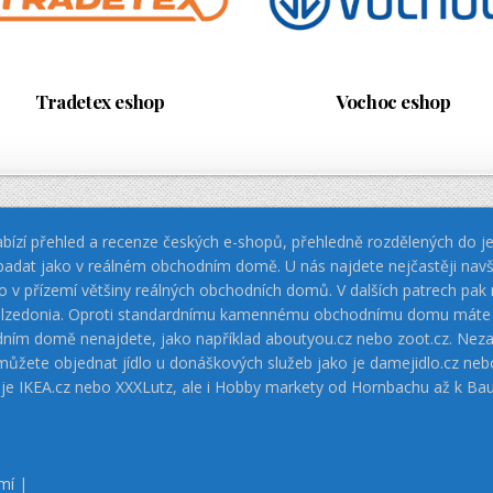
Tradetex eshop
Vochoc eshop
bízí přehled a recenze českých e-shopů, přehledně rozdělených do jed
padat jako v reálném obchodním domě. U nás najdete nejčastěji navš
jako v přízemí většiny reálných obchodních domů. V dalších patrech pa
 Calzedonia. Oproti standardnímu kamennému obchodnímu domu máte vý
dním domě nenajdete, jako například aboutyou.cz nebo zoot.cz. Neza
 můžete objednat jídlo u donáškových služeb jako je damejidlo.cz 
 je IKEA.cz nebo XXXLutz, ale i Hobby markety od Hornbachu až k Ba
mí
|