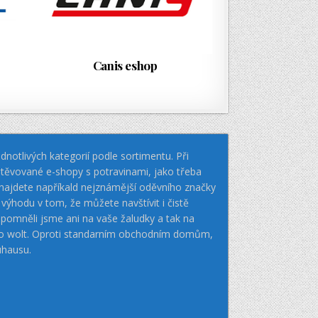
Canis eshop
notlivých kategorií podle sortimentu. Při
těvované e-shopy s potravinami, jako třeba
k najdete napříkald nejznámější oděvního značky
hodu v tom, že můžete navštívit i čistě
pomněli jsme ani na vaše žaludky a tak na
nebo wolt. Oproti standarním obchodním domům,
uhausu.