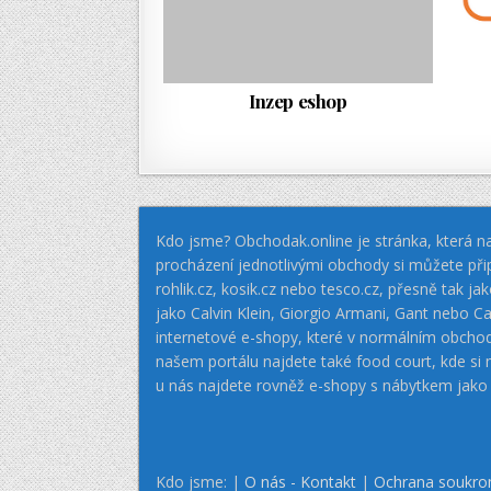
Inzep eshop
Kdo jsme? Obchodak.online je stránka, která na
procházení jednotlivými obchody si můžete při
rohlik.cz, kosik.cz nebo tesco.cz, přesně tak 
jako Calvin Klein, Giorgio Armani, Gant nebo
internetové e-shopy, které v normálním obcho
našem portálu najdete také food court, kde si
u nás najdete rovněž e-shopy s nábytkem jako
Kdo jsme: |
O nás - Kontakt
|
Ochrana soukro