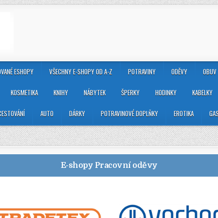
VANÉ ESHOPY
VŠECHNY E-SHOPY OD A-Z
POTRAVINY
ODĚVY
OBUV
KOSMETIKA
KNIHY
NÁBYTEK
ŠPERKY
HODINKY
KABELKY
CESTOVÁNÍ
AUTO
DÁRKY
POTRAVINOVÉ DOPLŇKY
EROTIKA
GA
E-shopy
Pracovní oděvy