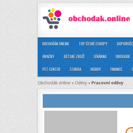
OBCHOĎÁK ONLINE
TOP ČESKÉ ESHOPY
DOPORUČO
HRAČKY
DĚTSKÉ ZBOŽÍ
LÉKÁRNA
DROGERIE
PET CENTER
STAVBA
HOBBY
FINANCE
Obchoďák online
»
Oděvy
»
Pracovní oděvy