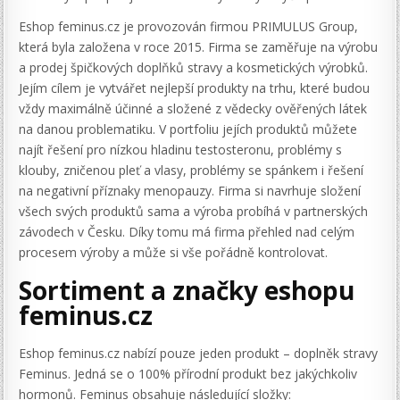
Eshop feminus.cz je provozován firmou PRIMULUS Group,
která byla založena v roce 2015. Firma se zaměřuje na výrobu
a prodej špičkových doplňků stravy a kosmetických výrobků.
Jejím cílem je vytvářet nejlepší produkty na trhu, které budou
vždy maximálně účinné a složené z vědecky ověřených látek
na danou problematiku. V portfoliu jejích produktů můžete
najít řešení pro nízkou hladinu testosteronu, problémy s
klouby, zničenou pleť a vlasy, problémy se spánkem i řešení
na negativní příznaky menopauzy. Firma si navrhuje složení
všech svých produktů sama a výroba probíhá v partnerských
závodech v Česku. Díky tomu má firma přehled nad celým
procesem výroby a může si vše pořádně kontrolovat.
Sortiment a značky eshopu
feminus.cz
Eshop feminus.cz nabízí pouze jeden produkt – doplněk stravy
Feminus. Jedná se o 100% přírodní produkt bez jakýchkoliv
hormonů. Feminus obsahuje následující složky: