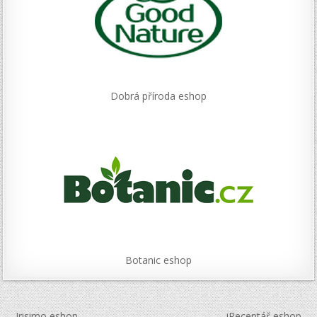
Dobrá příroda eshop
Botanic eshop
← Irisimo eshop
iReceptář eshop →