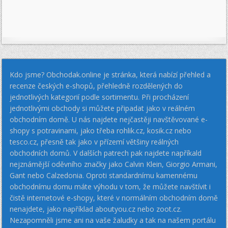
Kdo jsme? Obchodak.online je stránka, která nabízí přehled a
recenze českých e-shopů, přehledně rozdělených do
jednotlivých kategorií podle sortimentu. Při procházení
jednotlivými obchody si můžete připadat jako v reálném
obchodním domě. U nás najdete nejčastěji navštěvované e-
shopy s potravinami, jako třeba rohlik.cz, kosik.cz nebo
tesco.cz, přesně tak jako v přízemí většiny reálných
obchodních domů. V dalších patrech pak najdete napříkald
nejznámější oděvního značky jako Calvin Klein, Giorgio Armani,
Gant nebo Calzedonia. Oproti standardnímu kamennému
obchodnímu domu máte výhodu v tom, že můžete navštívit i
čistě internetové e-shopy, které v normálním obchodním domě
nenajdete, jako například aboutyou.cz nebo zoot.cz.
Nezapomněli jsme ani na vaše žaludky a tak na našem portálu