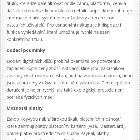
titulů, které lze dále filtrovat podle žánru, platformy, ceny a
dalších kritérií. Každý produkt má detailní popis, který zahrnuje
informace o hře, systémové požadavky a recenze od
ostatních uživatelů. Pro usnadnění nákupu je k dispozici i
funkce vyhledávání, která umožňuje rychlé nalezení
konkrétního titulu.
Dodací podmínky
Dodání digitálních klíčů probíhá okamžitě po potvrzení o
zaplacení kupní ceny zboží. Aktivační klíče jsou zákazníkovi
zasílány elektronickou cestou, buď na emailovou adresu, nebo
jsou zobrazeny v uživatelském účtu zákazníka. Tento způsob
doručení je nejen rychlý, ale také ekologický, protože není
potřeba fyzických médií.
Možnosti platby
Eshop Key4you nabízí širokou škálu platebních možností,
které zahrnují platby platebními kartami (Visa, MasterCard),
online platby prostřednictvím služby PayPal, platby