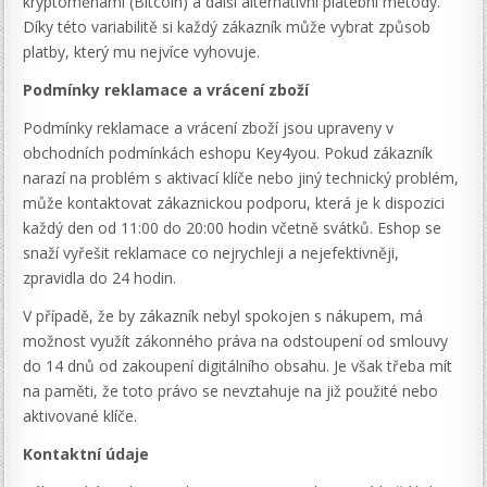
kryptoměnami (Bitcoin) a další alternativní platební metody.
Díky této variabilitě si každý zákazník může vybrat způsob
platby, který mu nejvíce vyhovuje.
Podmínky reklamace a vrácení zboží
Podmínky reklamace a vrácení zboží jsou upraveny v
obchodních podmínkách eshopu Key4you. Pokud zákazník
narazí na problém s aktivací klíče nebo jiný technický problém,
může kontaktovat zákaznickou podporu, která je k dispozici
každý den od 11:00 do 20:00 hodin včetně svátků. Eshop se
snaží vyřešit reklamace co nejrychleji a nejefektivněji,
zpravidla do 24 hodin.
V případě, že by zákazník nebyl spokojen s nákupem, má
možnost využít zákonného práva na odstoupení od smlouvy
do 14 dnů od zakoupení digitálního obsahu. Je však třeba mít
na paměti, že toto právo se nevztahuje na již použité nebo
aktivované klíče.
Kontaktní údaje