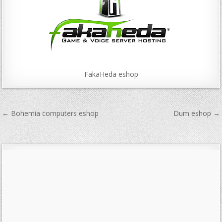
FakaHeda eshop
Navigace
← Bohemia computers eshop
Dum eshop →
pro
příspěvek