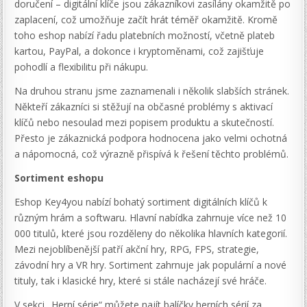
doručení – digitální klíče jsou zákazníkovi zasílány okamžitě po
zaplacení, což umožňuje začít hrát téměř okamžitě. Kromě
toho eshop nabízí řadu platebních možností, včetně plateb
kartou, PayPal, a dokonce i kryptoměnami, což zajišťuje
pohodlí a flexibilitu při nákupu.
Na druhou stranu jsme zaznamenali i několik slabších stránek.
Někteří zákazníci si stěžují na občasné problémy s aktivací
klíčů nebo nesoulad mezi popisem produktu a skutečností.
Přesto je zákaznická podpora hodnocena jako velmi ochotná
a nápomocná, což výrazně přispívá k řešení těchto problémů.
Sortiment eshopu
Eshop Key4you nabízí bohatý sortiment digitálních klíčů k
různým hrám a softwaru. Hlavní nabídka zahrnuje více než 10
000 titulů, které jsou rozděleny do několika hlavních kategorií.
Mezi nejoblíbenější patří akční hry, RPG, FPS, strategie,
závodní hry a VR hry. Sortiment zahrnuje jak populární a nové
tituly, tak i klasické hry, které si stále nacházejí své hráče.
V sekci „Herní série“ můžete najít balíčky herních sérií za