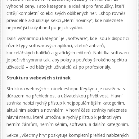
výhodné ceny. Tato kategorie je ideální pro fanoušky, kteří
chtějí kompletní kolekci svých oblíbených her. Eshop rovněž
pravidelně aktualizuje sekci „Herní novinky“, kde naleznete
nejnovější tituly ihned po jejich vydání.
Další významnou kategorií je „Software“, kde jsou k dispozici
různé typy softwarových aplikací, včetně antivirů,
kancelářských balíčků a grafických editorů. Nabídka softwaru
je pečlivě vybraná tak, aby pokryla potřeby širokého spektra
uživatelů – od běžných uživatelů až po profesionály.
Struktura webových stránek
Struktura webových stránek eshopu Key4you je navržena s
důrazem na přehlednost a uživatelskou přívětivost. Hlavní
stránka nabízí rychlý přístup k nejpopulárnějším kategoriím,
aktuálním akcím a novinkám. V horní části stránky naleznete
hlavní menu, které umožňuje rychlý přístup k jednotlivým
herním žánrům, herním sériím, softwaru a dalším kategoriím.
Sekce „Všechny hry“ poskytuje kompletní přehled nabízených