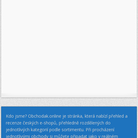
Kdo jsme? Obchodak.online je stránka, která nabízí přehled a
recenze českých e-shopů, přehledně rozdělených do
jednotlivých kategorií podle sortimentu. Při procházení
jednotlivými obchody si můžete připadat jako v reálném