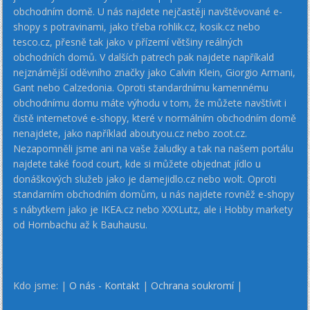
obchodním domě. U nás najdete nejčastěji navštěvované e-
shopy s potravinami, jako třeba rohlik.cz, kosik.cz nebo
tesco.cz, přesně tak jako v přízemí většiny reálných
obchodních domů. V dalších patrech pak najdete napříkald
nejznámější oděvního značky jako Calvin Klein, Giorgio Armani,
Gant nebo Calzedonia. Oproti standardnímu kamennému
obchodnímu domu máte výhodu v tom, že můžete navštívit i
čistě internetové e-shopy, které v normálním obchodním domě
nenajdete, jako například aboutyou.cz nebo zoot.cz.
Nezapomněli jsme ani na vaše žaludky a tak na našem portálu
najdete také food court, kde si můžete objednat jídlo u
donáškových služeb jako je damejidlo.cz nebo wolt. Oproti
standarním obchodním domům, u nás najdete rovněž e-shopy
s nábytkem jako je IKEA.cz nebo XXXLutz, ale i Hobby markety
od Hornbachu až k Bauhausu.
Kdo jsme: |
O nás - Kontakt
|
Ochrana soukromí
|