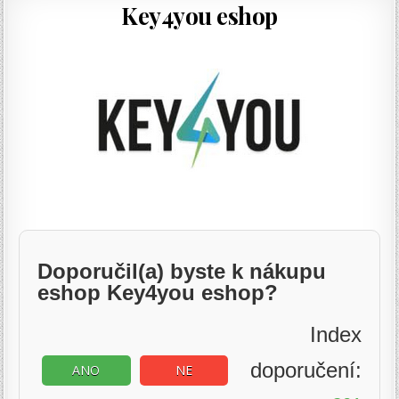
Key4you eshop
Doporučil(a) byste k nákupu
eshop Key4you eshop?
Index
doporučení:
ANO
NE