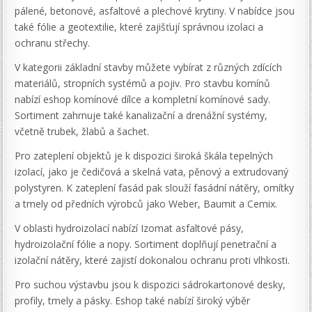
pálené, betonové, asfaltové a plechové krytiny. V nabídce jsou
také fólie a geotextilie, které zajišťují správnou izolaci a
ochranu střechy.
V kategorii základní stavby můžete vybírat z různých zdících
materiálů, stropních systémů a pojiv. Pro stavbu komínů
nabízí eshop komínové dílce a kompletní komínové sady.
Sortiment zahrnuje také kanalizační a drenážní systémy,
včetně trubek, žlabů a šachet.
Pro zateplení objektů je k dispozici široká škála tepelných
izolací, jako je čedičová a skelná vata, pěnový a extrudovaný
polystyren. K zateplení fasád pak slouží fasádní nátěry, omítky
a tmely od předních výrobců jako Weber, Baumit a Cemix.
V oblasti hydroizolací nabízí Izomat asfaltové pásy,
hydroizolační fólie a nopy. Sortiment doplňují penetrační a
izolační nátěry, které zajistí dokonalou ochranu proti vlhkosti.
Pro suchou výstavbu jsou k dispozici sádrokartonové desky,
profily, tmely a pásky. Eshop také nabízí široký výběr