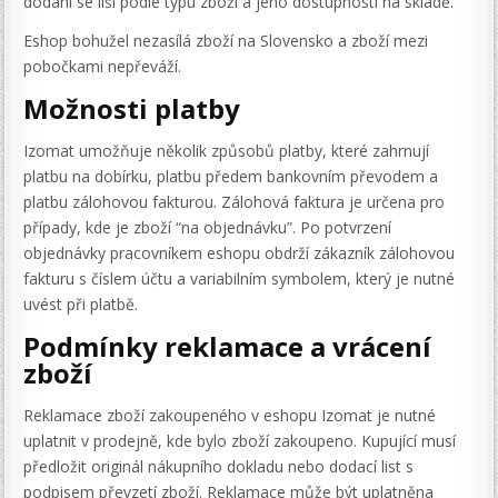
dodání se liší podle typu zboží a jeho dostupnosti na skladě.
Eshop bohužel nezasílá zboží na Slovensko a zboží mezi
pobočkami nepřeváží.
Možnosti platby
Izomat umožňuje několik způsobů platby, které zahrnují
platbu na dobírku, platbu předem bankovním převodem a
platbu zálohovou fakturou. Zálohová faktura je určena pro
případy, kde je zboží “na objednávku”. Po potvrzení
objednávky pracovníkem eshopu obdrží zákazník zálohovou
fakturu s číslem účtu a variabilním symbolem, který je nutné
uvést při platbě.
Podmínky reklamace a vrácení
zboží
Reklamace zboží zakoupeného v eshopu Izomat je nutné
uplatnit v prodejně, kde bylo zboží zakoupeno. Kupující musí
předložit originál nákupního dokladu nebo dodací list s
podpisem převzetí zboží. Reklamace může být uplatněna