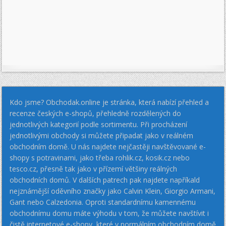
Kdo jsme? Obchodak.online je stránka, která nabízí přehled a
recenze českých e-shopů, přehledně rozdělených do
jednotlivých kategorií podle sortimentu. Při procházení
jednotlivými obchody si můžete připadat jako v reálném
obchodním domě. U nás najdete nejčastěji navštěvované e-
shopy s potravinami, jako třeba rohlik.cz, kosik.cz nebo
tesco.cz, přesně tak jako v přízemí většiny reálných
obchodních domů. V dalších patrech pak najdete napříkald
nejznámější oděvního značky jako Calvin Klein, Giorgio Armani,
Gant nebo Calzedonia. Oproti standardnímu kamennému
obchodnímu domu máte výhodu v tom, že můžete navštívit i
čistě internetové e-shopy, které v normálním obchodním domě