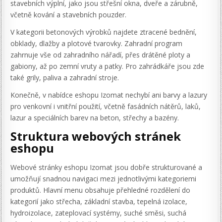
stavebních výplní, jako jsou střešní okna, dveře a zárubně,
včetně kování a stavebních pouzder.
V kategorii betonových výrobků najdete ztracené bednění,
obklady, dlažby a plotové tvarovky. Zahradní program
zahrnuje vše od zahradního nářadí, přes drátěné ploty a
gabiony, až po zemní vruty a patky. Pro zahrádkáře jsou zde
také grily, paliva a zahradní stroje.
Konečně, v nabídce eshopu Izomat nechybí ani barvy a lazury
pro venkovní i vnitřní použití, včetně fasádních nátěrů, laků,
lazur a speciálních barev na beton, střechy a bazény.
Struktura webových stránek
eshopu
Webové stránky eshopu Izomat jsou dobře strukturované a
umožňují snadnou navigaci mezi jednotlivými kategoriemi
produktů. Hlavní menu obsahuje přehledné rozdělení do
kategorií jako střecha, základní stavba, tepelná izolace,
hydroizolace, zateplovací systémy, suché směsi, suchá