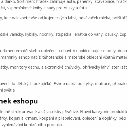
ek a dárků. Sortiment hraček zahrnuje auta, panenky, stavebnice, hra
ěti, vzpomínkové knihy a sady pro otisky a fota.
řeby, kde naleznete vše od kojeneckých lahví, odsávaček mléka, polštář
tské vaničky, kyblíky, nočníky, stupátka, lehátka do vany, osušky, žup
timentem dětského oblečení a obuvi. V nabídce najdete body, dupačky,
ro maminky eshop nabízí těhotenské a mateřské oblečení včetně mate
 šátky, monitory dechu, elektronické chůvičky, ohřívačky lahví, sterili
vení do dětských pokojíčků. Eshop nabízí postýlky, matrace, přebalova
í světla.
ánek eshopu
ně strukturované a uživatelsky přívětivé. Hlavní kategorie produktů 
rky, kojení a krmení, koupání a přebalování, oblečení a doplňky, péči
 a vyhledávání konkrétního produktu.