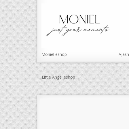
Moniel eshop
Ajas
Navigace
← Little Angel eshop
pro
příspěvek