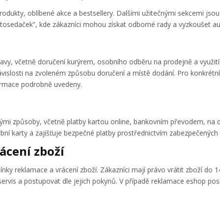
odukty, oblíbené akce a bestsellery. Dalšími užitečnými sekcemi jsou 
utosedaček”, kde zákazníci mohou získat odborné rady a vyzkoušet a
y, včetně doručení kurýrem, osobního odběru na prodejně a využití 
ávislosti na zvoleném způsobu doručení a místě dodání. Pro konkrétní c
ormace podrobně uvedeny.
ými způsoby, včetně platby kartou online, bankovním převodem, na d
bní karty a zajišťuje bezpečné platby prostřednictvím zabezpečených 
ácení zboží
 reklamace a vrácení zboží. Zákazníci mají právo vrátit zboží do 1
 servis a postupovat dle jejich pokynů. V případě reklamace eshop p