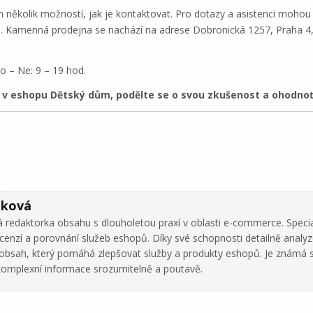
ěkolik možností, jak je kontaktovat. Pro dotazy a asistenci mohou 
h. Kamenná prodejna se nachází na adrese Dobronická 1257, Praha 4,
o – Ne: 9 – 19 hod.
 eshopu Dětský dům, podělte se o svou zkušenost a ohodnoť
áková
 redaktorka obsahu s dlouholetou praxí v oblasti e-commerce. Specia
cenzí a porovnání služeb eshopů. Díky své schopnosti detailně analy
ní obsah, který pomáhá zlepšovat služby a produkty eshopů. Je známá 
omplexní informace srozumitelně a poutavě.