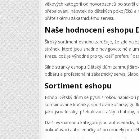
věkových kategorií od novorozenců po starší dě
přebalování, nábytek do dětských pokojíčků a m
přátelskému zákaznickému servisu.
Naše hodnocení eshopu 
Široký sortiment eshopu zaručuje, že zde nal
stránek, které jsou snadno navigovatelné a um
Praze, což je výhodné pro ty, kteří preferují o
Silné stránky eshopu Dětský dům zahrnují šir
odběru a profesionální zákaznický servis. Slab
Sortiment eshopu
Eshop Dětský dům se pyšní širokou nabídkou pro
kombinované kočárky, sportovní kočárky, golfky
jako jsou fusaky, přebalovací tašky a batohy, o
Další významnou kategorií jsou autosedačky, k
pokračovací autosedačky až po modely pro větší