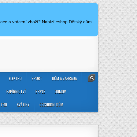
amace a vrácení zboží? Nabízí eshop Dětský dům
ELEKTRO
SPORT
DŮM A ZAHRADA
PAPÍRNICTVÍ
BRÝLE
DOMOV
STRO
KVĚTINY
OBCHODNÍ DŮM