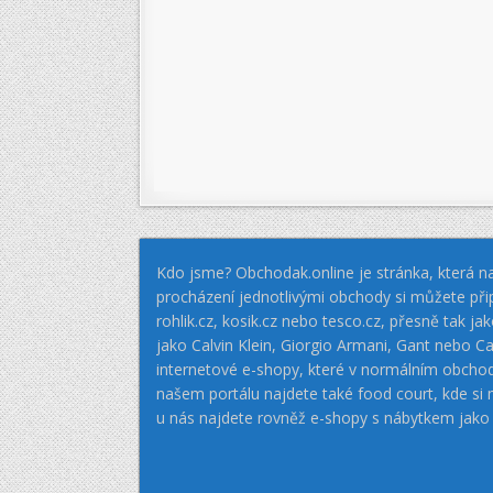
Kdo jsme? Obchodak.online je stránka, která na
procházení jednotlivými obchody si můžete při
rohlik.cz, kosik.cz nebo tesco.cz, přesně tak 
jako Calvin Klein, Giorgio Armani, Gant nebo
internetové e-shopy, které v normálním obcho
našem portálu najdete také food court, kde si
u nás najdete rovněž e-shopy s nábytkem jako