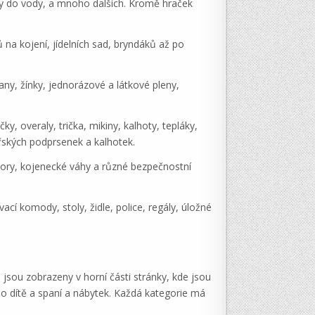
čky do vody, a mnoho dalších. Kromě hraček
ů na kojení, jídelních sad, bryndáků až po
any, žínky, jednorázové a látkové pleny,
 overaly, trička, mikiny, kalhoty, tepláky,
řských podprsenek a kalhotek.
zátory, kojenecké váhy a různé bezpečnostní
cí komody, stoly, židle, police, regály, úložné
jsou zobrazeny v horní části stránky, kde jsou
 o dítě a spaní a nábytek. Každá kategorie má