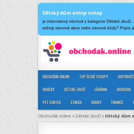
Dětský dům eshop eshop
je internetový obchod z kategorie Dětské zboží
eshop slevové akce nebo slevové kódy? Popis
OBCHOĎÁK ONLINE
TOP ČESKÉ ESHOPY
DOPORUČO
HRAČKY
DĚTSKÉ ZBOŽÍ
LÉKÁRNA
DROGERIE
PET CENTER
STAVBA
HOBBY
FINANCE
Obchoďák online
»
Dětské zboží
»
Dětský dům 