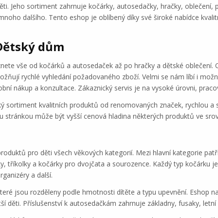
ti. Jeho sortiment zahrnuje kočárky, autosedačky, hračky, oblečení, 
noho dalšího. Tento eshop je oblíbený díky své široké nabídce kvalit
Dětský dům
eznete vše od kočárků a autosedaček až po hračky a dětské oblečení
ožňují rychlé vyhledání požadovaného zboží. Velmi se nám líbí i mož
sobní nákup a konzultace. Zákaznický servis je na vysoké úrovni, pracov
oký sortiment kvalitních produktů od renomovaných značek, rychlou a
ou stránkou může být vyšší cenová hladina některých produktů ve srov
duktů pro děti všech věkových kategorií. Mezi hlavní kategorie patří
, tříkolky a kočárky pro dvojčata a sourozence. Každý typ kočárku je 
rganizéry a další.
teré jsou rozděleny podle hmotnosti dítěte a typu upevnění. Eshop na
 děti. Příslušenství k autosedačkám zahrnuje základny, fusaky, letní 