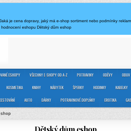
. Jaká je cena dopravy, jaký má e-shop sortiment nebo podmínky rekl
 a hodnocení eshopu Dětský dům eshop
VANÉ ESHOPY
VŠECHNY E-SHOPY OD A-Z
POTRAVINY
ODĚVY
OBUV
KOSMETIKA
KNIHY
NÁBYTEK
ŠPERKY
HODINKY
KABELKY
CESTOVÁNÍ
AUTO
DÁRKY
POTRAVINOVÉ DOPLŇKY
EROTIKA
GA
eshop
Dětský dům eshop