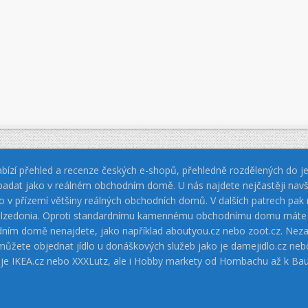
bízí přehled a recenze českých e-shopů, přehledně rozdělených do jed
padat jako v reálném obchodním domě. U nás najdete nejčastěji navš
jako v přízemí většiny reálných obchodních domů. V dalších patrech pa
 Calzedonia. Oproti standardnímu kamennému obchodnímu domu máte vý
dním domě nenajdete, jako například aboutyou.cz nebo zoot.cz. Neza
 můžete objednat jídlo u donáškových služeb jako je damejidlo.cz 
 je IKEA.cz nebo XXXLutz, ale i Hobby markety od Hornbachu až k Ba