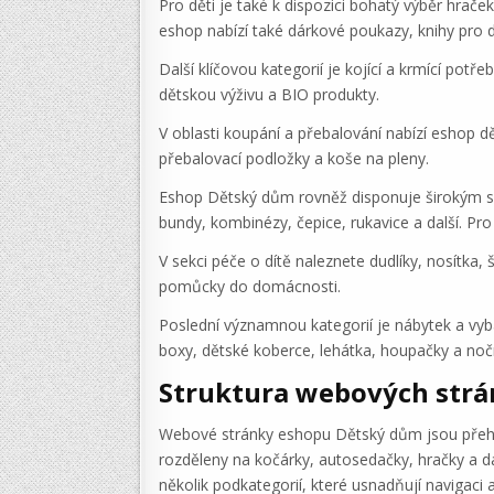
Pro děti je také k dispozici bohatý výběr hrač
eshop nabízí také dárkové poukazy, knihy pro d
Další klíčovou kategorií je kojící a krmící pot
dětskou výživu a BIO produkty.
V oblasti koupání a přebalování nabízí eshop dě
přebalovací podložky a koše na pleny.
Eshop Dětský dům rovněž disponuje širokým sor
bundy, kombinézy, čepice, rukavice a další. P
V sekci péče o dítě naleznete dudlíky, nosítka,
pomůcky do domácnosti.
Poslední významnou kategorií je nábytek a vyba
boxy, dětské koberce, lehátka, houpačky a nočn
Struktura webových str
Webové stránky eshopu Dětský dům jsou přehled
rozděleny na kočárky, autosedačky, hračky a dá
několik podkategorií, které usnadňují navigaci