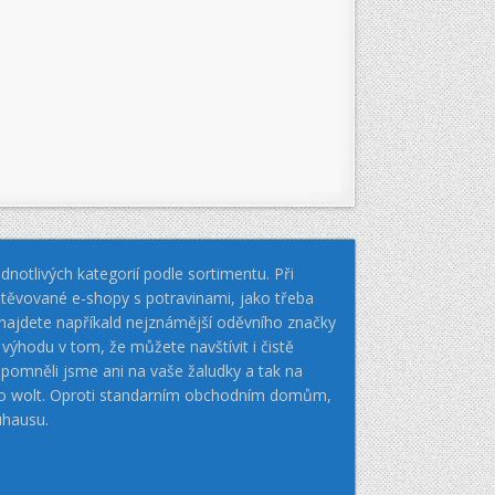
notlivých kategorií podle sortimentu. Při
těvované e-shopy s potravinami, jako třeba
k najdete napříkald nejznámější oděvního značky
hodu v tom, že můžete navštívit i čistě
pomněli jsme ani na vaše žaludky a tak na
nebo wolt. Oproti standarním obchodním domům,
uhausu.