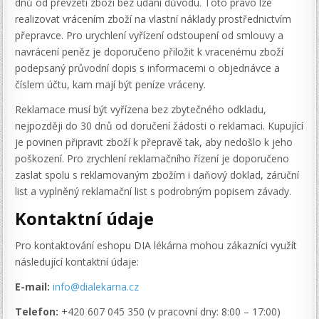
dnů od převzetí zboží bez udání důvodu. Toto právo lze
realizovat vrácením zboží na vlastní náklady prostřednictvím
přepravce. Pro urychlení vyřízení odstoupení od smlouvy a
navrácení peněz je doporučeno přiložit k vracenému zboží
podepsaný průvodní dopis s informacemi o objednávce a
číslem účtu, kam mají být peníze vráceny.
Reklamace musí být vyřízena bez zbytečného odkladu,
nejpozději do 30 dnů od doručení žádosti o reklamaci. Kupující
je povinen připravit zboží k přepravě tak, aby nedošlo k jeho
poškození. Pro zrychlení reklamačního řízení je doporučeno
zaslat spolu s reklamovaným zbožím i daňový doklad, záruční
list a vyplněný reklamační list s podrobným popisem závady.
Kontaktní údaje
Pro kontaktování eshopu DIA lékárna mohou zákazníci využít
následující kontaktní údaje:
E-mail:
info@dialekarna.cz
Telefon:
+420 607 045 350 (v pracovní dny: 8:00 – 17:00)