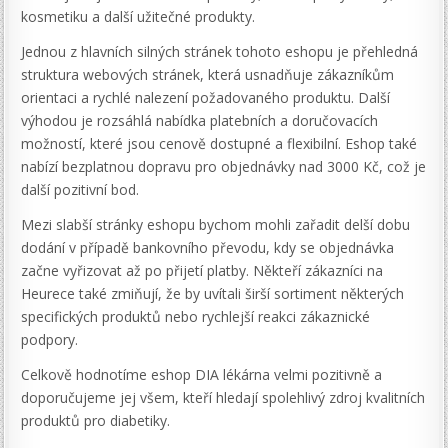
kosmetiku a další užitečné produkty.
Jednou z hlavních silných stránek tohoto eshopu je přehledná
struktura webových stránek, která usnadňuje zákazníkům
orientaci a rychlé nalezení požadovaného produktu. Další
výhodou je rozsáhlá nabídka platebních a doručovacích
možností, které jsou cenově dostupné a flexibilní. Eshop také
nabízí bezplatnou dopravu pro objednávky nad 3000 Kč, což je
další pozitivní bod.
Mezi slabší stránky eshopu bychom mohli zařadit delší dobu
dodání v případě bankovního převodu, kdy se objednávka
začne vyřizovat až po přijetí platby. Někteří zákazníci na
Heurece také zmiňují, že by uvítali širší sortiment některých
specifických produktů nebo rychlejší reakci zákaznické
podpory.
Celkově hodnotíme eshop DIA lékárna velmi pozitivně a
doporučujeme jej všem, kteří hledají spolehlivý zdroj kvalitních
produktů pro diabetiky.