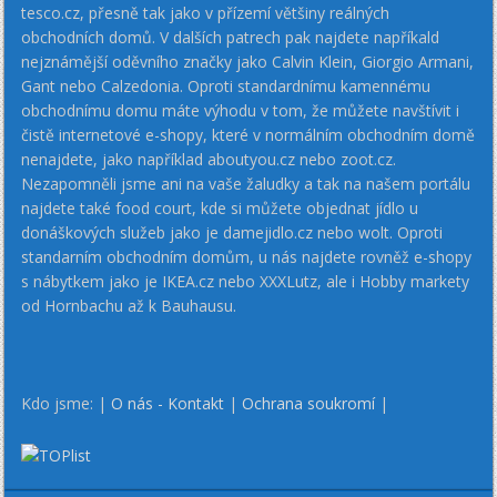
tesco.cz, přesně tak jako v přízemí většiny reálných
obchodních domů. V dalších patrech pak najdete napříkald
nejznámější oděvního značky jako Calvin Klein, Giorgio Armani,
Gant nebo Calzedonia. Oproti standardnímu kamennému
obchodnímu domu máte výhodu v tom, že můžete navštívit i
čistě internetové e-shopy, které v normálním obchodním domě
nenajdete, jako například aboutyou.cz nebo zoot.cz.
Nezapomněli jsme ani na vaše žaludky a tak na našem portálu
najdete také food court, kde si můžete objednat jídlo u
donáškových služeb jako je damejidlo.cz nebo wolt. Oproti
standarním obchodním domům, u nás najdete rovněž e-shopy
s nábytkem jako je IKEA.cz nebo XXXLutz, ale i Hobby markety
od Hornbachu až k Bauhausu.
Kdo jsme: |
O nás - Kontakt
|
Ochrana soukromí
|