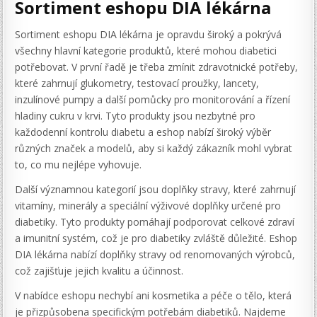
Sortiment eshopu DIA lékárna
Sortiment eshopu DIA lékárna je opravdu široký a pokrývá
všechny hlavní kategorie produktů, které mohou diabetici
potřebovat. V první řadě je třeba zmínit zdravotnické potřeby,
které zahrnují glukometry, testovací proužky, lancety,
inzulínové pumpy a další pomůcky pro monitorování a řízení
hladiny cukru v krvi. Tyto produkty jsou nezbytné pro
každodenní kontrolu diabetu a eshop nabízí široký výběr
různých značek a modelů, aby si každý zákazník mohl vybrat
to, co mu nejlépe vyhovuje.
Další významnou kategorií jsou doplňky stravy, které zahrnují
vitamíny, minerály a speciální výživové doplňky určené pro
diabetiky. Tyto produkty pomáhají podporovat celkové zdraví
a imunitní systém, což je pro diabetiky zvláště důležité. Eshop
DIA lékárna nabízí doplňky stravy od renomovaných výrobců,
což zajišťuje jejich kvalitu a účinnost.
V nabídce eshopu nechybí ani kosmetika a péče o tělo, která
je přizpůsobena specifickým potřebám diabetiků. Najdeme