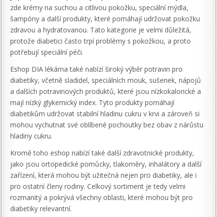
zde krémy na suchou a citlivou pokožku, speciální mýdla,
šampóny a další produkty, které pomáhají udržovat pokožku
zdravou a hydratovanou. Tato kategorie je velmi důležitá,
protože diabetici často trpí problémy s pokožkou, a proto
potřebují speciální péči.
Eshop DIA lékárna také nabízí široký výběr potravin pro
diabetiky, včetně sladidel, speciálních mouk, sušenek, nápojů
a dalších potravinových produktů, které jsou nízkokalorické a
mají nízký glykemický index. Tyto produkty pomáhají
diabetikům udržovat stabilní hladinu cukru v krvi a zároveň si
mohou vychutnat své oblíbené pochoutky bez obav z nárůstu
hladiny cukru.
Kromě toho eshop nabízí také další zdravotnické produkty,
jako jsou ortopedické pomůcky, tlakoměry, inhalátory a další
zařízení, která mohou být užitečná nejen pro diabetiky, ale i
pro ostatní členy rodiny. Celkový sortiment je tedy velmi
rozmanitý a pokrývá všechny oblasti, které mohou být pro
diabetiky relevantní.