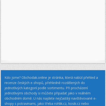
Kdo jsme? Obchodak.online je stránka, která nabízí přehled a
recenze českých e-shopů, přehledně rozdělených do
jednotlivých kategorií podle sortimentu. Při procházení
jednotlivými obchody si můžete připadat jako v reálném
obchodním domě. U nás najdete nejčastěji navštěvované e-
shopy s potravinami, jako třeba rohlik.cz, kosik.cz nebo