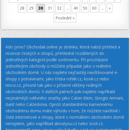
28
29
30
31
32
...
40
50
60
...
»
Poslední »
Kdo jsme? Obchodak.online je stránka, která nabízí přehled a
recenze českých e-shopů, přehledně rozdělených do
jednotlivých kategorií podle sortimentu. Při procházení
jednotlivými obchody si můžete připadat jako v reálném
obchodním domě. U nás najdete nejčastěji navštěvované e-
shopy s potravinami, jako třeba rohlik.cz, kosik.cz nebo
tesco.cz, přesně tak jako v přízemí většiny reálných
obchodních domů. V dalších patrech pak najdete napříkald
nejznámější oděvního značky jako Calvin Klein, Giorgio Armani,
Gant nebo Calzedonia. Oproti standardnímu kamennému
obchodnímu domu máte výhodu v tom, že můžete navštívit i
čistě internetové e-shopy, které v normálním obchodním domě
nenajdete, jako například aboutyou.cz nebo zoot.cz.
Nezapomněli jsme ani na vaše žaludky a tak na našem portálu