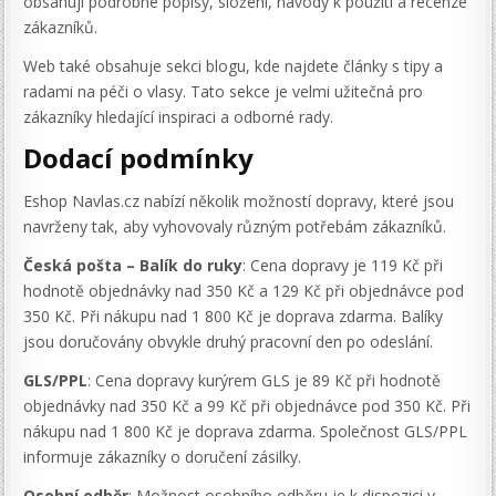
obsahují podrobné popisy, složení, návody k použití a recenze
zákazníků.
Web také obsahuje sekci blogu, kde najdete články s tipy a
radami na péči o vlasy. Tato sekce je velmi užitečná pro
zákazníky hledající inspiraci a odborné rady.
Dodací podmínky
Eshop Navlas.cz nabízí několik možností dopravy, které jsou
navrženy tak, aby vyhovovaly různým potřebám zákazníků.
Česká pošta – Balík do ruky
: Cena dopravy je 119 Kč při
hodnotě objednávky nad 350 Kč a 129 Kč při objednávce pod
350 Kč. Při nákupu nad 1 800 Kč je doprava zdarma. Balíky
jsou doručovány obvykle druhý pracovní den po odeslání.
GLS/PPL
: Cena dopravy kurýrem GLS je 89 Kč při hodnotě
objednávky nad 350 Kč a 99 Kč při objednávce pod 350 Kč. Při
nákupu nad 1 800 Kč je doprava zdarma. Společnost GLS/PPL
informuje zákazníky o doručení zásilky.
Osobní odběr
: Možnost osobního odběru je k dispozici v