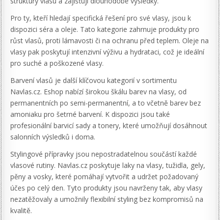
struktury vlasu a zajišťují dlouhodobé výsledky.
Pro ty, kteří hledají specifická řešení pro své vlasy, jsou k
dispozici séra a oleje. Tato kategorie zahrnuje produkty pro
růst vlasů, proti lámavosti či na ochranu před teplem. Oleje na
vlasy pak poskytují intenzivní výživu a hydrataci, což je ideální
pro suché a poškozené vlasy.
Barvení vlasů je další klíčovou kategorií v sortimentu
Navlas.cz. Eshop nabízí širokou škálu barev na vlasy, od
permanentních po semi-permanentní, a to včetně barev bez
amoniaku pro šetrné barvení. K dispozici jsou také
profesionální barvicí sady a tonery, které umožňují dosáhnout
salonních výsledků i doma.
Stylingové přípravky jsou nepostradatelnou součástí každé
vlasové rutiny. Navlas.cz poskytuje laky na vlasy, tužidla, gely,
pěny a vosky, které pomáhají vytvořit a udržet požadovaný
účes po celý den. Tyto produkty jsou navrženy tak, aby vlasy
nezatěžovaly a umožnily flexibilní styling bez kompromisů na
kvalitě.