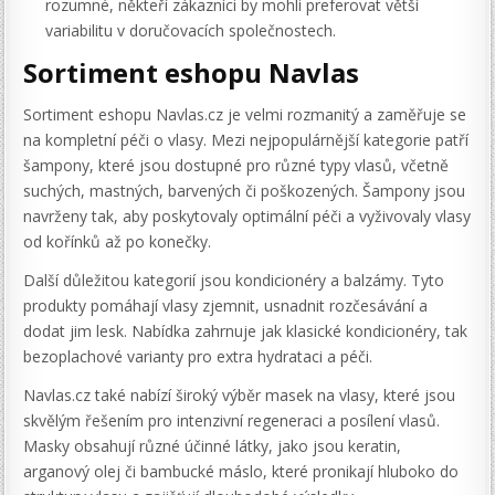
rozumné, někteří zákazníci by mohli preferovat větší
variabilitu v doručovacích společnostech.
Sortiment eshopu Navlas
Sortiment eshopu Navlas.cz je velmi rozmanitý a zaměřuje se
na kompletní péči o vlasy. Mezi nejpopulárnější kategorie patří
šampony, které jsou dostupné pro různé typy vlasů, včetně
suchých, mastných, barvených či poškozených. Šampony jsou
navrženy tak, aby poskytovaly optimální péči a vyživovaly vlasy
od kořínků až po konečky.
Další důležitou kategorií jsou kondicionéry a balzámy. Tyto
produkty pomáhají vlasy zjemnit, usnadnit rozčesávání a
dodat jim lesk. Nabídka zahrnuje jak klasické kondicionéry, tak
bezoplachové varianty pro extra hydrataci a péči.
Navlas.cz také nabízí široký výběr masek na vlasy, které jsou
skvělým řešením pro intenzivní regeneraci a posílení vlasů.
Masky obsahují různé účinné látky, jako jsou keratin,
arganový olej či bambucké máslo, které pronikají hluboko do