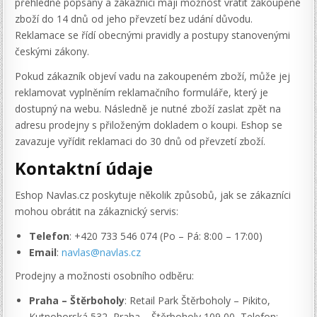
přehledně popsány a zákazníci mají možnost vrátit zakoupené
zboží do 14 dnů od jeho převzetí bez udání důvodu.
Reklamace se řídí obecnými pravidly a postupy stanovenými
českými zákony.
Pokud zákazník objeví vadu na zakoupeném zboží, může jej
reklamovat vyplněním reklamačního formuláře, který je
dostupný na webu. Následně je nutné zboží zaslat zpět na
adresu prodejny s přiloženým dokladem o koupi. Eshop se
zavazuje vyřídit reklamaci do 30 dnů od převzetí zboží.
Kontaktní údaje
Eshop Navlas.cz poskytuje několik způsobů, jak se zákazníci
mohou obrátit na zákaznický servis:
Telefon
: +420 733 546 074 (Po – Pá: 8:00 – 17:00)
Email
:
navlas@navlas.cz
Prodejny a možnosti osobního odběru:
Praha – Štěrboholy
: Retail Park Štěrboholy – Pikito,
Kutnohorská 532, Praha – Štěrboholy 109 00, Telefon: