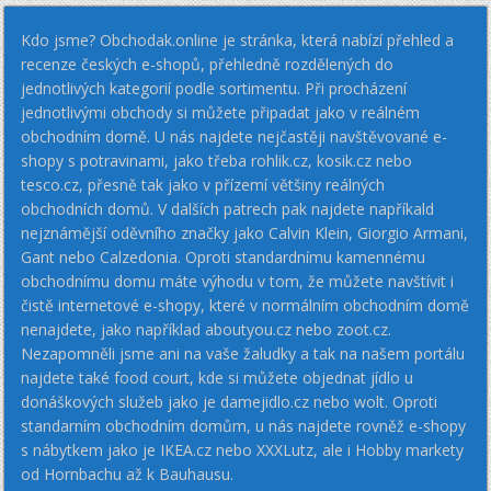
Kdo jsme? Obchodak.online je stránka, která nabízí přehled a
recenze českých e-shopů, přehledně rozdělených do
jednotlivých kategorií podle sortimentu. Při procházení
jednotlivými obchody si můžete připadat jako v reálném
obchodním domě. U nás najdete nejčastěji navštěvované e-
shopy s potravinami, jako třeba rohlik.cz, kosik.cz nebo
tesco.cz, přesně tak jako v přízemí většiny reálných
obchodních domů. V dalších patrech pak najdete napříkald
nejznámější oděvního značky jako Calvin Klein, Giorgio Armani,
Gant nebo Calzedonia. Oproti standardnímu kamennému
obchodnímu domu máte výhodu v tom, že můžete navštívit i
čistě internetové e-shopy, které v normálním obchodním domě
nenajdete, jako například aboutyou.cz nebo zoot.cz.
Nezapomněli jsme ani na vaše žaludky a tak na našem portálu
najdete také food court, kde si můžete objednat jídlo u
donáškových služeb jako je damejidlo.cz nebo wolt. Oproti
standarním obchodním domům, u nás najdete rovněž e-shopy
s nábytkem jako je IKEA.cz nebo XXXLutz, ale i Hobby markety
od Hornbachu až k Bauhausu.