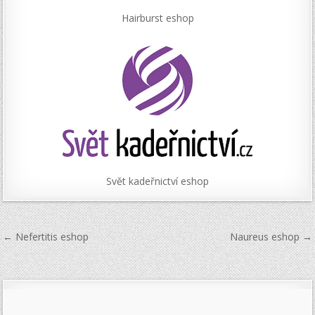
Hairburst eshop
Svět kadeřnictví eshop
Navigace
← Nefertitis eshop
Naureus eshop →
pro
příspěvek