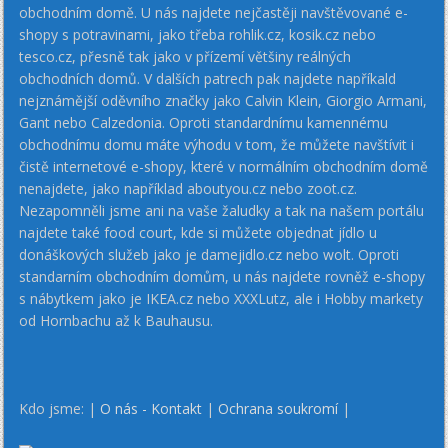
obchodním domě. U nás najdete nejčastěji navštěvované e-
shopy s potravinami, jako třeba rohlik.cz, kosik.cz nebo
tesco.cz, přesně tak jako v přízemí většiny reálných
obchodních domů. V dalších patrech pak najdete napříkald
nejznámější oděvního značky jako Calvin Klein, Giorgio Armani,
Gant nebo Calzedonia. Oproti standardnímu kamennému
obchodnímu domu máte výhodu v tom, že můžete navštívit i
čistě internetové e-shopy, které v normálním obchodním domě
nenajdete, jako například aboutyou.cz nebo zoot.cz.
Nezapomněli jsme ani na vaše žaludky a tak na našem portálu
najdete také food court, kde si můžete objednat jídlo u
donáškových služeb jako je damejidlo.cz nebo wolt. Oproti
standarním obchodním domům, u nás najdete rovněž e-shopy
s nábytkem jako je IKEA.cz nebo XXXLutz, ale i Hobby markety
od Hornbachu až k Bauhausu.
Kdo jsme: |
O nás - Kontakt
|
Ochrana soukromí
|