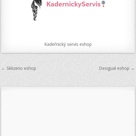
Kadeřnický servis eshop
Navigace
← Sklizeno eshop
Desigual eshop →
pro
příspěvek