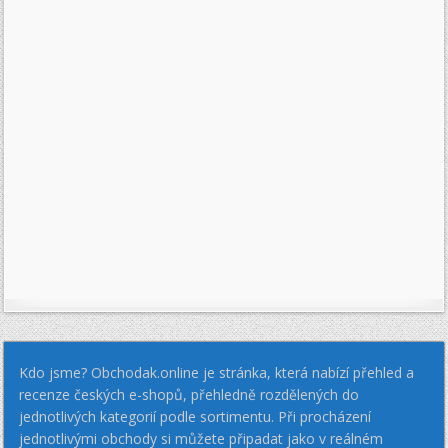
Kdo jsme? Obchodak.online je stránka, která nabízí přehled a
recenze českých e-shopů, přehledně rozdělených do
jednotlivých kategorií podle sortimentu. Při procházení
jednotlivými obchody si můžete připadat jako v reálném