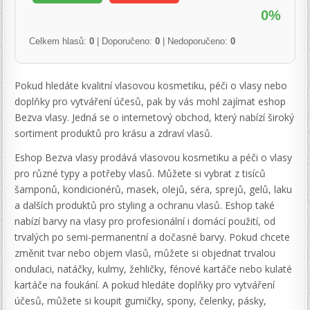
0%
Celkem hlasů:
0
| Doporučeno:
0
| Nedoporučeno:
0
Pokud hledáte kvalitní vlasovou kosmetiku, péči o vlasy nebo
doplňky pro vytváření účesů, pak by vás mohl zajímat eshop
Bezva vlasy. Jedná se o internetový obchod, který nabízí široký
sortiment produktů pro krásu a zdraví vlasů.
Eshop Bezva vlasy prodává vlasovou kosmetiku a péči o vlasy
pro různé typy a potřeby vlasů. Můžete si vybrat z tisíců
šamponů, kondicionérů, masek, olejů, séra, sprejů, gelů, laku
a dalších produktů pro styling a ochranu vlasů. Eshop také
nabízí barvy na vlasy pro profesionální i domácí použití, od
trvalých po semi-permanentní a dočasné barvy. Pokud chcete
změnit tvar nebo objem vlasů, můžete si objednat trvalou
ondulaci, natáčky, kulmy, žehličky, fénové kartáče nebo kulaté
kartáče na foukání. A pokud hledáte doplňky pro vytváření
účesů, můžete si koupit gumičky, spony, čelenky, pásky,