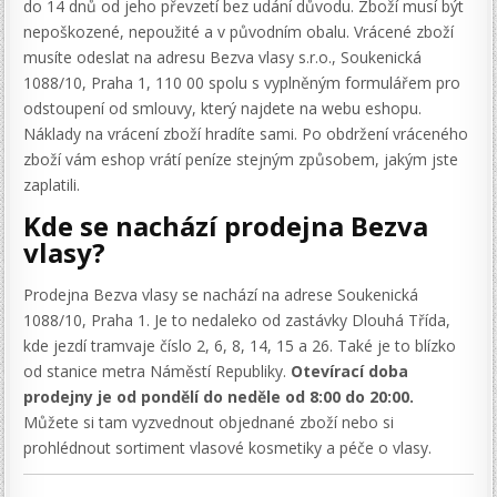
do 14 dnů od jeho převzetí bez udání důvodu. Zboží musí být
nepoškozené, nepoužité a v původním obalu. Vrácené zboží
musíte odeslat na adresu Bezva vlasy s.r.o., Soukenická
1088/10, Praha 1, 110 00 spolu s vyplněným formulářem pro
odstoupení od smlouvy, který najdete na webu eshopu.
Náklady na vrácení zboží hradíte sami. Po obdržení vráceného
zboží vám eshop vrátí peníze stejným způsobem, jakým jste
zaplatili.
Kde se nachází prodejna Bezva
vlasy?
Prodejna Bezva vlasy se nachází na adrese Soukenická
1088/10, Praha 1. Je to nedaleko od zastávky Dlouhá Třída,
kde jezdí tramvaje číslo 2, 6, 8, 14, 15 a 26. Také je to blízko
od stanice metra Náměstí Republiky.
Otevírací doba
prodejny je od pondělí do neděle od 8:00 do 20:00.
Můžete si tam vyzvednout objednané zboží nebo si
prohlédnout sortiment vlasové kosmetiky a péče o vlasy.