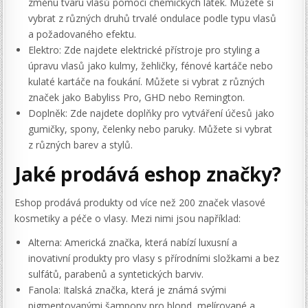
změnu tvaru vlasů pomocí chemických látek. Můžete si
vybrat z různých druhů trvalé ondulace podle typu vlasů
a požadovaného efektu.
Elektro: Zde najdete elektrické přístroje pro styling a
úpravu vlasů jako kulmy, žehličky, fénové kartáče nebo
kulaté kartáče na foukání. Můžete si vybrat z různých
značek jako Babyliss Pro, GHD nebo Remington.
Doplněk: Zde najdete doplňky pro vytváření účesů jako
gumičky, spony, čelenky nebo paruky. Můžete si vybrat
z různých barev a stylů.
Jaké prodává eshop značky?
Eshop prodává produkty od více než 200 značek vlasové
kosmetiky a péče o vlasy. Mezi nimi jsou například:
Alterna: Americká značka, která nabízí luxusní a
inovativní produkty pro vlasy s přírodními složkami a bez
sulfátů, parabenů a syntetických barviv.
Fanola: Italská značka, která je známá svými
pigmentovanými šampony pro blond, melírované a