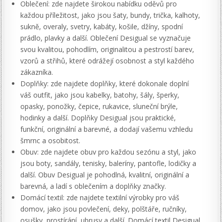
Oblečení: zde najdete širokou nabídku oděvů pro
každou příležitost, jako jsou šaty, bundy, trička, kalhoty,
sukně, overaly, svetry, kabáty, košile, džíny, spodní
prádlo, plavky a další. Oblečení Desigual se vyznačuje
svou kvalitou, pohodlím, originalitou a pestrostí barev,
vzorů a střihů, které odrážejí osobnost a styl každého
zákazníka.
Doplňky: zde najdete doplňky, které dokonale doplní
váš outfit, jako jsou kabelky, batohy, šály, šperky,
opasky, ponožky, čepice, rukavice, sluneční brýle,
hodinky a další. Doplňky Desigual jsou praktické,
funkční, originální a barevné, a dodají vašemu vzhledu
šmrnc a osobitost.
Obuv: zde najdete obuv pro každou sezónu a styl, jako
jsou boty, sandály, tenisky, baleríny, pantofle, lodičky a
další. Obuv Desigual je pohodlná, kvalitní, originální a
barevná, a ladí s oblečením a doplňky značky.
Domácí textil: zde najdete textilní výrobky pro váš
domov, jako jsou povlečení, deky, polštáře, ručníky,
osušky, prostírání, ubrusy a další. Domácí textil Desigual