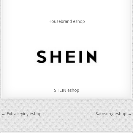
Housebrand eshop
SHEIN eshop
Navigace
← Extra legíny eshop
Samsung eshop →
pro
příspěvek