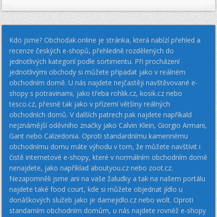
Kdo jsme? Obchodak.online je stránka, která nabízí přehled a
recenze českých e-shopů, přehledně rozdělených do
jednotlivých kategorií podle sortimentu. Při procházení
jednotlivými obchody si můžete připadat jako v reálném
obchodním domě. U nás najdete nejčastěji navštěvované e-
shopy s potravinami, jako třeba rohlik.cz, kosik.cz nebo
tesco.cz, přesně tak jako v přízemí většiny reálných
obchodních domů. V dalších patrech pak najdete napříkald
nejznámější oděvního značky jako Calvin Klein, Giorgio Armani,
Gant nebo Calzedonia. Oproti standardnímu kamennému
obchodnímu domu máte výhodu v tom, že můžete navštívit i
čistě internetové e-shopy, které v normálním obchodním domě
nenajdete, jako například aboutyou.cz nebo zoot.cz.
Nezapomněli jsme ani na vaše žaludky a tak na našem portálu
najdete také food court, kde si můžete objednat jídlo u
donáškových služeb jako je damejidlo.cz nebo wolt. Oproti
standarním obchodním domům, u nás najdete rovněž e-shopy