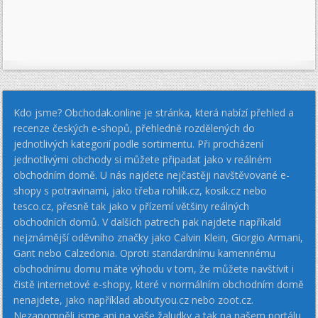
Kdo jsme? Obchodak.online je stránka, která nabízí přehled a
recenze českých e-shopů, přehledně rozdělených do
jednotlivých kategorií podle sortimentu. Při procházení
jednotlivými obchody si můžete připadat jako v reálném
obchodním domě. U nás najdete nejčastěji navštěvované e-
shopy s potravinami, jako třeba rohlik.cz, kosik.cz nebo
tesco.cz, přesně tak jako v přízemí většiny reálných
obchodních domů. V dalších patrech pak najdete napříkald
nejznámější oděvního značky jako Calvin Klein, Giorgio Armani,
Gant nebo Calzedonia. Oproti standardnímu kamennému
obchodnímu domu máte výhodu v tom, že můžete navštívit i
čistě internetové e-shopy, které v normálním obchodním domě
nenajdete, jako například aboutyou.cz nebo zoot.cz.
Nezapomněli jsme ani na vaše žaludky a tak na našem portálu