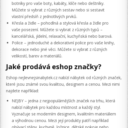
botníky pro vaše boty, kabáty, klíče nebo deštníky.
Můžete si vybrat z různých sestav nebo si sestavit
vlastní předsíň z jednotlivých prvků.
Křesla a židle – pohodlná a stylová křesla a židle pro
vaše posezení. Můžete si vybrat z různých typů –
kancelářská, jídelní, relaxační, kuchyňská nebo barová.
Police – jednoduché a dekorativní police pro vaše knihy,
dekorace nebo jiné věci. Můžete si vybrat z různých
velikostí, barev a materiálů.
Jaké prodává eshop značky?
Eshop nejlevnejsinabytek.cz nabízí nábytek od různých značek,
které jsou známé svou kvalitou, designem a cenou. Mezi nimi
najdete například:
NEJBY – jedna z nejpopulárnějších značek na trhu, která
nabízí nábytek pro každou místnost a každý styl.
Vyznačuje se moderním designem, kvalitním materiálem
a výhodnou cenou. Mezi její produkty patří například
obývací stěny, kuchyně, ložnice, dětské pokoje nebo