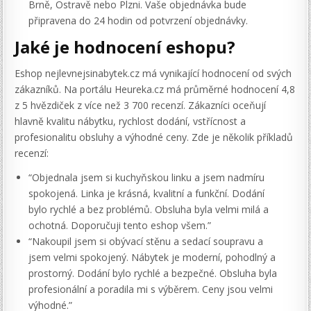
Brně, Ostravě nebo Plzni. Vaše objednávka bude
připravena do 24 hodin od potvrzení objednávky.
Jaké je hodnocení eshopu?
Eshop nejlevnejsinabytek.cz má vynikající hodnocení od svých
zákazníků. Na portálu Heureka.cz má průměrné hodnocení 4,8
z 5 hvězdiček z více než 3 700 recenzí. Zákazníci oceňují
hlavně kvalitu nábytku, rychlost dodání, vstřícnost a
profesionalitu obsluhy a výhodné ceny. Zde je několik příkladů
recenzí:
“Objednala jsem si kuchyňskou linku a jsem nadmíru
spokojená. Linka je krásná, kvalitní a funkční. Dodání
bylo rychlé a bez problémů. Obsluha byla velmi milá a
ochotná. Doporučuji tento eshop všem.”
“Nakoupil jsem si obývací stěnu a sedací soupravu a
jsem velmi spokojený. Nábytek je moderní, pohodlný a
prostorný. Dodání bylo rychlé a bezpečné. Obsluha byla
profesionální a poradila mi s výběrem. Ceny jsou velmi
výhodné.”