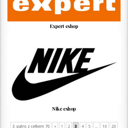
Expert eshop
Nike eshop
3. patro z celkem 70
«
1
2
3
4
5
...
10
20