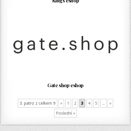
Kings eshop
Gate shop eshop
3. patro z celkem 9
«
1
2
3
4
5
...
»
Poslední »