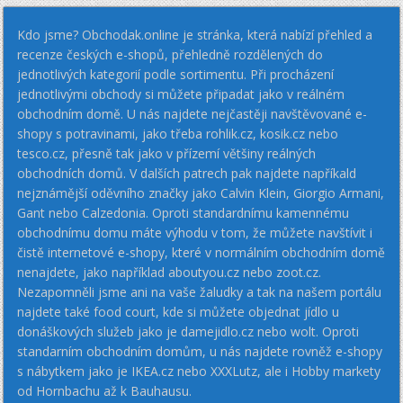
Kdo jsme? Obchodak.online je stránka, která nabízí přehled a
recenze českých e-shopů, přehledně rozdělených do
jednotlivých kategorií podle sortimentu. Při procházení
jednotlivými obchody si můžete připadat jako v reálném
obchodním domě. U nás najdete nejčastěji navštěvované e-
shopy s potravinami, jako třeba rohlik.cz, kosik.cz nebo
tesco.cz, přesně tak jako v přízemí většiny reálných
obchodních domů. V dalších patrech pak najdete napříkald
nejznámější oděvního značky jako Calvin Klein, Giorgio Armani,
Gant nebo Calzedonia. Oproti standardnímu kamennému
obchodnímu domu máte výhodu v tom, že můžete navštívit i
čistě internetové e-shopy, které v normálním obchodním domě
nenajdete, jako například aboutyou.cz nebo zoot.cz.
Nezapomněli jsme ani na vaše žaludky a tak na našem portálu
najdete také food court, kde si můžete objednat jídlo u
donáškových služeb jako je damejidlo.cz nebo wolt. Oproti
standarním obchodním domům, u nás najdete rovněž e-shopy
s nábytkem jako je IKEA.cz nebo XXXLutz, ale i Hobby markety
od Hornbachu až k Bauhausu.