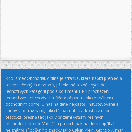
Kdo jsme? Obchodak.online je stránka, která nabízí přehled a
recenze českých e-shopů, přehledně rozdělených do
jednotlivých kategorií podle sortimentu. Při procházení
jednotlivými obchody si můžete připadat jako v reálném
obchodním domě. U nás najdete nejčastěji navštěvované e-
shopy s potravinami, jako třeba rohlik.cz, kosik.cz nebo
tesco.cz, přesně tak jako v přízemí většiny reálných
obchodních domů. V dalších patrech pak najdete napříkald
nejznámější oděvního značky jako Calvin Klein, Giorgio Armani,