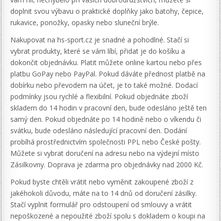
doplnit svou výbavu o praktické doplňky jako batohy, čepice,
rukavice, ponožky, opasky nebo sluneční brýle.
Nakupovat na hs-sport.cz je snadné a pohodlné. Stačí si
vybrat produkty, které se vám líbí, přidat je do košíku a
dokončit objednávku. Platit můžete online kartou nebo přes
platbu GoPay nebo PayPal. Pokud dáváte přednost platbě na
dobírku nebo převodem na účet, je to také možné. Dodací
podmínky jsou rychlé a flexibilní. Pokud objednáte zboží
skladem do 14 hodin v pracovní den, bude odesláno ještě ten
samý den. Pokud objednáte po 14 hodině nebo o víkendu či
svátku, bude odesláno následující pracovní den. Dodání
probíhá prostřednictvím společnosti PPL nebo České pošty.
Můžete si vybrat doručení na adresu nebo na výdejní místo
Zásilkovny. Doprava je zdarma pro objednávky nad 2000 Kč.
Pokud byste chtěli vrátit nebo vyměnit zakoupené zboží z
jakéhokoli důvodu, máte na to 14 dnů od doručení zásilky.
Stačí vyplnit formulář pro odstoupení od smlouvy a vrátit
nepoškozené a nepoužité zboží spolu s dokladem o koupi na