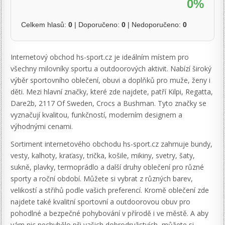
0%
Celkem hlasů:
0
| Doporučeno:
0
| Nedoporučeno:
0
Internetový obchod hs-sport.cz je ideálním místem pro
všechny milovníky sportu a outdoorových aktivit. Nabízí široký
výběr sportovního oblečení, obuvi a doplňků pro muže, ženy i
děti. Mezi hlavní značky, které zde najdete, patří Kilpi, Regatta,
Dare2b, 2117 Of Sweden, Crocs a Bushman. Tyto značky se
vyznačují kvalitou, funkčností, moderním designem a
výhodnými cenami.
Sortiment internetového obchodu hs-sport.cz zahrnuje bundy,
vesty, kalhoty, kraťasy, trička, košile, mikiny, svetry, šaty,
sukně, plavky, termoprádlo a další druhy oblečení pro různé
sporty a roční období. Můžete si vybrat z různých barev,
velikostí a střihů podle vašich preferencí. Kromě oblečení zde
najdete také kvalitní sportovní a outdoorovou obuv pro
pohodlné a bezpečné pohybování v přírodě i ve městě. A aby
vám nic nechybělo při vašich dobrodružstvích, můžete si