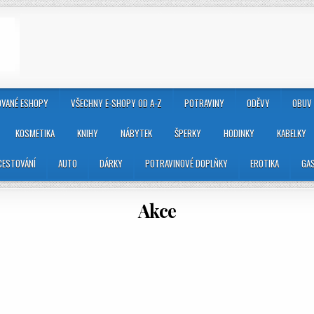
VANÉ ESHOPY
VŠECHNY E-SHOPY OD A-Z
POTRAVINY
ODĚVY
OBUV
KOSMETIKA
KNIHY
NÁBYTEK
ŠPERKY
HODINKY
KABELKY
CESTOVÁNÍ
AUTO
DÁRKY
POTRAVINOVÉ DOPLŇKY
EROTIKA
GA
Akce