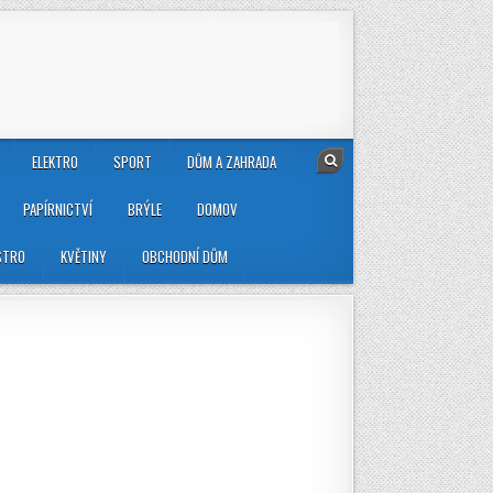
ELEKTRO
SPORT
DŮM A ZAHRADA
PAPÍRNICTVÍ
BRÝLE
DOMOV
STRO
KVĚTINY
OBCHODNÍ DŮM