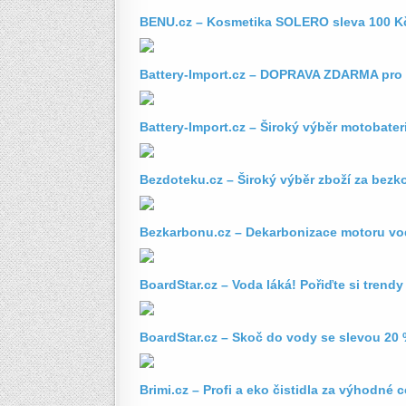
BENU.cz – Kosmetika SOLERO sleva 100 K
Battery-Import.cz – DOPRAVA ZDARMA pro 
Battery-Import.cz – Široký výběr motobateri
Bezdoteku.cz – Široký výběr zboží za bez
Bezkarbonu.cz – Dekarbonizace motoru v
BoardStar.cz – Voda láká! Pořiďte si trend
BoardStar.cz – Skoč do vody se slevou 20
Brimi.cz – Profi a eko čistidla za výhodné 