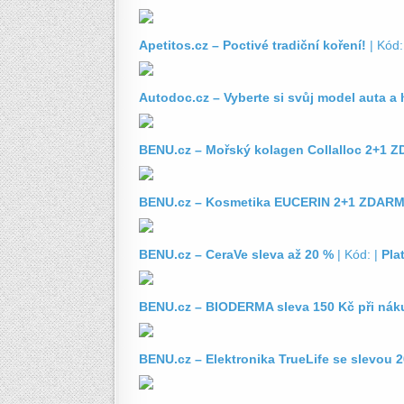
Apetitos.cz – Poctivé tradiční koření!
| Kód:
Autodoc.cz – Vyberte si svůj model auta a 
BENU.cz – Mořský kolagen Collalloc 2+1
BENU.cz – Kosmetika EUCERIN 2+1 ZDAR
BENU.cz – CeraVe sleva až 20 %
| Kód: |
Pla
BENU.cz – BIODERMA sleva 150 Kč při nák
BENU.cz – Elektronika TrueLife se slevou 