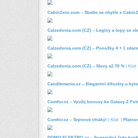
CabinZero.com – Sbalte se chytře s Cabin
Calzedonia.com (CZ) – Legíny a topy se sl
Calzedonia.com (CZ) – Ponožky 4 + 1 zdar
Calzedonia.com (CZ) – Slevy až 70 %
| Kód:
Candlemania.cz – Elegantní difuzéry a byt
Comfor.cz – Využij bonusy ke Galaxy Z Fold
Comfor.cz – Srpnové trháky!
| Kód: |
Platno
DOMO-ELEKTRO.cz – Supersilná řada kuc