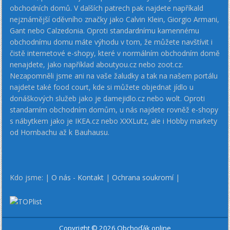
obchodních domů. V dalších patrech pak najdete napříkald
nejznámější oděvního značky jako Calvin Klein, Giorgio Armani,
Gant nebo Calzedonia. Oproti standardnímu kamennému
obchodnímu domu máte výhodu v tom, že můžete navštívit i
čistě internetové e-shopy, které v normálním obchodním domě
nenajdete, jako například aboutyou.cz nebo zoot.cz.
Nezapomněli jsme ani na vaše žaludky a tak na našem portálu
najdete také food court, kde si můžete objednat jídlo u
donáškových služeb jako je damejidlo.cz nebo wolt. Oproti
standarním obchodním domům, u nás najdete rovněž e-shopy
s nábytkem jako je IKEA.cz nebo XXXLutz, ale i Hobby markety
od Hornbachu až k Bauhausu.
Kdo jsme: |
O nás - Kontakt
|
Ochrana soukromí
|
Copyright © 2026 Obchoďák online