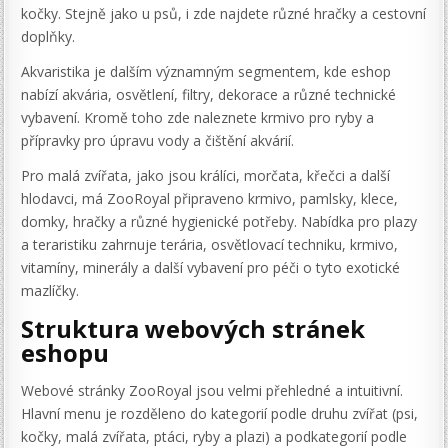
kočky. Stejně jako u psů, i zde najdete různé hračky a cestovní
doplňky.
Akvaristika je dalším významným segmentem, kde eshop
nabízí akvária, osvětlení, filtry, dekorace a různé technické
vybavení. Kromě toho zde naleznete krmivo pro ryby a
přípravky pro úpravu vody a čištění akvárií.
Pro malá zvířata, jako jsou králíci, morčata, křečci a další
hlodavci, má ZooRoyal připraveno krmivo, pamlsky, klece,
domky, hračky a různé hygienické potřeby. Nabídka pro plazy
a teraristiku zahrnuje terária, osvětlovací techniku, krmivo,
vitamíny, minerály a další vybavení pro péči o tyto exotické
mazlíčky.
Struktura webových stránek
eshopu
Webové stránky ZooRoyal jsou velmi přehledné a intuitivní.
Hlavní menu je rozděleno do kategorií podle druhu zvířat (psi,
kočky, malá zvířata, ptáci, ryby a plazi) a podkategorií podle