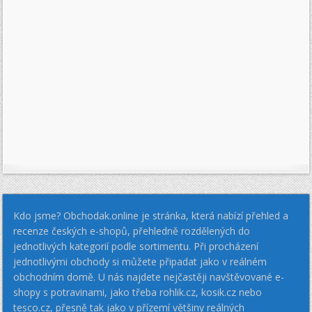
Kdo jsme? Obchodak.online je stránka, která nabízí přehled a
recenze českých e-shopů, přehledně rozdělených do
jednotlivých kategorií podle sortimentu. Při procházení
jednotlivými obchody si můžete připadat jako v reálném
obchodním domě. U nás najdete nejčastěji navštěvované e-
shopy s potravinami, jako třeba rohlik.cz, kosik.cz nebo
tesco.cz, přesně tak jako v přízemí většiny reálných