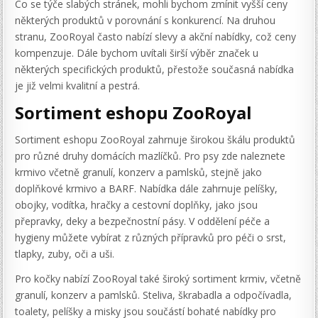
Co se týče slabých stránek, mohli bychom zmínit vyšší ceny
některých produktů v porovnání s konkurencí. Na druhou
stranu, ZooRoyal často nabízí slevy a akční nabídky, což ceny
kompenzuje. Dále bychom uvítali širší výběr značek u
některých specifických produktů, přestože současná nabídka
je již velmi kvalitní a pestrá.
Sortiment eshopu ZooRoyal
Sortiment eshopu ZooRoyal zahrnuje širokou škálu produktů
pro různé druhy domácích mazlíčků. Pro psy zde naleznete
krmivo včetně granulí, konzerv a pamlsků, stejně jako
doplňkové krmivo a BARF. Nabídka dále zahrnuje pelíšky,
obojky, vodítka, hračky a cestovní doplňky, jako jsou
přepravky, deky a bezpečnostní pásy. V oddělení péče a
hygieny můžete vybírat z různých přípravků pro péči o srst,
tlapky, zuby, oči a uši.
Pro kočky nabízí ZooRoyal také široký sortiment krmiv, včetně
granulí, konzerv a pamlsků. Steliva, škrabadla a odpočívadla,
toalety, pelíšky a misky jsou součástí bohaté nabídky pro