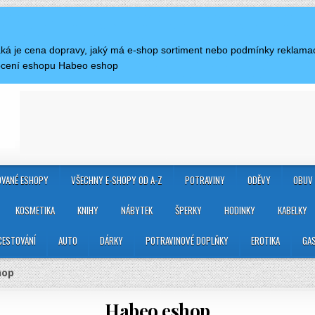
 Jaká je cena dopravy, jaký má e-shop sortiment nebo podmínky reklam
nocení eshopu Habeo eshop
VANÉ ESHOPY
VŠECHNY E-SHOPY OD A-Z
POTRAVINY
ODĚVY
OBUV
KOSMETIKA
KNIHY
NÁBYTEK
ŠPERKY
HODINKY
KABELKY
CESTOVÁNÍ
AUTO
DÁRKY
POTRAVINOVÉ DOPLŇKY
EROTIKA
GA
hop
Habeo eshop