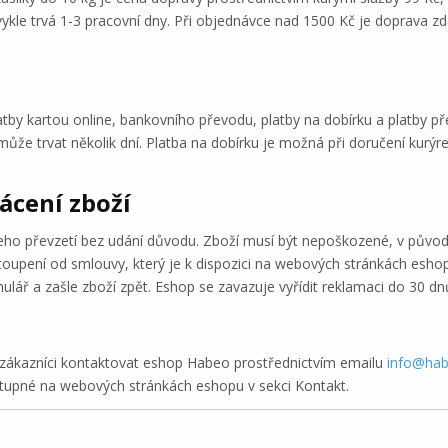
ykle trvá 1-3 pracovní dny. Při objednávce nad 1500 Kč je doprava z
tby kartou online, bankovního převodu, platby na dobírku a platby př
může trvat několik dní. Platba na dobírku je možná při doručení kur
ácení zboží
ho převzetí bez udání důvodu. Zboží musí být nepoškozené, v původn
dstoupení od smlouvy, který je k dispozici na webových stránkách esh
ář a zašle zboží zpět. Eshop se zavazuje vyřídit reklamaci do 30 dnů 
zákazníci kontaktovat eshop Habeo prostřednictvím emailu
info@hab
stupné na webových stránkách eshopu v sekci Kontakt.