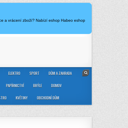
ace a vrácení zboží? Nabízí eshop Habeo eshop
ELEKTRO
SPORT
DŮM A ZAHRADA
PAPÍRNICTVÍ
BRÝLE
DOMOV
STRO
KVĚTINY
OBCHODNÍ DŮM