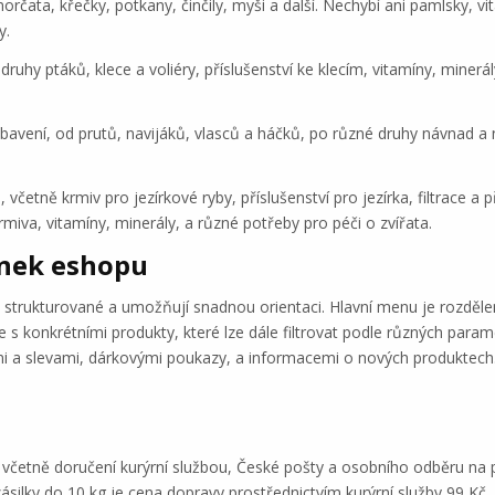
orčata, křečky, potkany, činčily, myši a další. Nechybí ani pamlsky, v
y.
uhy ptáků, klece a voliéry, příslušenství ke klecím, vitamíny, minerál
bavení, od prutů, navijáků, vlasců a háčků, po různé druhy návnad a ná
, včetně krmiv pro jezírkové ryby, příslušenství pro jezírka, filtrace 
miva, vitamíny, minerály, a různé potřeby pro péči o zvířata.
ánek eshopu
rukturované a umožňují snadnou orientaci. Hlavní menu je rozděleno
s konkrétními produkty, které lze dále filtrovat podle různých param
i a slevami, dárkovými poukazy, a informacemi o nových produktech. D
včetně doručení kurýrní službou, České pošty a osobního odběru na p
zásilky do 10 kg je cena dopravy prostřednictvím kurýrní služby 99 K