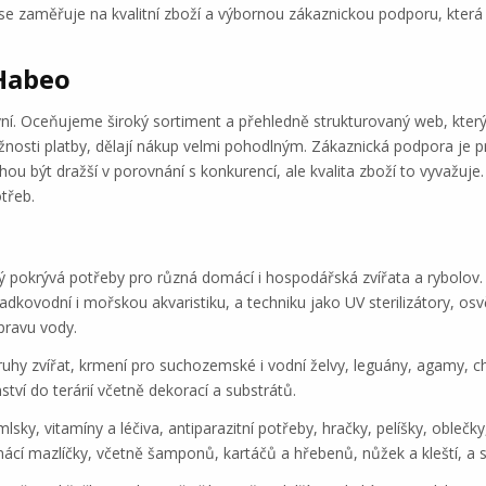
se zaměřuje na kvalitní zboží a výbornou zákaznickou podporu, která
Habeo
ní. Oceňujeme široký sortiment a přehledně strukturovaný web, kter
nosti platby, dělají nákup velmi pohodlným. Zákaznická podpora je pr
u být dražší v porovnání s konkurencí, ale kvalita zboží to vyvažuje
třeb.
rý pokrývá potřeby pro různá domácí i hospodářská zvířata a rybolov. 
dkovodní i mořskou akvaristiku, a techniku jako UV sterilizátory, osvět
úpravu vody.
 druhy zvířat, krmení pro suchozemské i vodní želvy, leguány, agamy, c
tví do terárií včetně dekorací a substrátů.
sky, vitamíny a léčiva, antiparazitní potřeby, hračky, pelíšky, oblečk
ácí mazlíčky, včetně šamponů, kartáčů a hřebenů, nůžek a kleští, a s