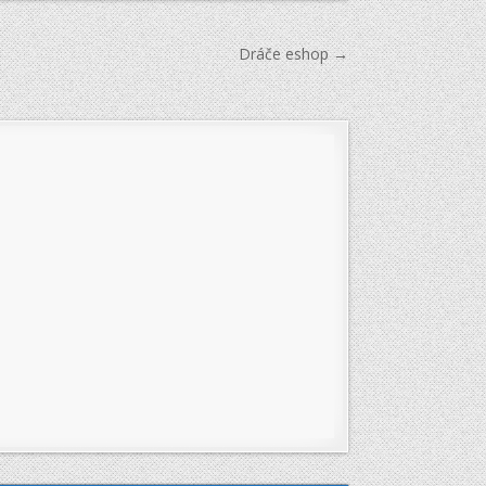
Dráče eshop →