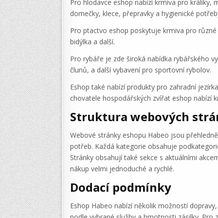
Pro hlodavce eshop nabízí krmiva pro králíky, m
domečky, klece, přepravky a hygienické potřeb
Pro ptactvo eshop poskytuje krmiva pro různé dr
bidýlka a další.
Pro rybáře je zde široká nabídka rybářského vy
člunů, a další vybavení pro sportovní rybolov.
Eshop také nabízí produkty pro zahradní jezírka
chovatele hospodářských zvířat eshop nabízí kr
Struktura webových str
Webové stránky eshopu Habeo jsou přehledně st
potřeb. Každá kategorie obsahuje podkategorie 
Stránky obsahují také sekce s aktuálními akcem
nákup velmi jednoduché a rychlé.
Dodací podmínky
Eshop Habeo nabízí několik možností dopravy, 
podle vybrané služby a hmotnosti zásilky. Pro 