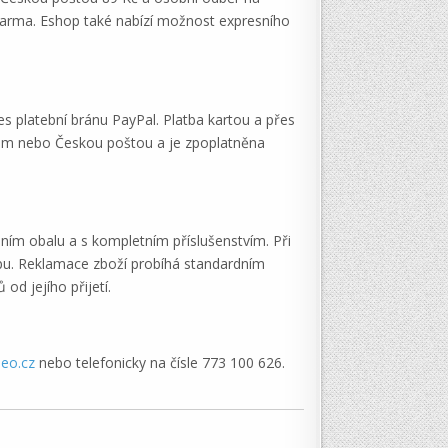
darma. Eshop také nabízí možnost expresního
es platební bránu PayPal. Platba kartou a přes
ýrem nebo Českou poštou a je zpoplatněna
ím obalu a s kompletním příslušenstvím. Při
opu. Reklamace zboží probíhá standardním
od jejího přijetí.
eo.cz
nebo telefonicky na čísle 773 100 626.