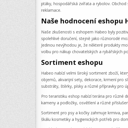
ptáky, hospodářská zvířata a rybolov. Obchod 
reklamace.
Naše hodnocení eshopu 
Naše zkušenosti s eshopem Habeo byly pozitiv
spolehlivé doručení, stejně jako různorodé mož
Jedinou nevýhodou je, že některé produkty moho
volbu pro nákup chovatelských a rybářských po
Sortiment eshopu
Habeo nabízí velmi široký sortiment zboží, kte
objemů, akvarijní sety, dekorace, krmení pro sla
substráty, štěrky, písky a různé přípravky pro 
Pro teraristiku eshop nabízí terária pro různé
kameny a podložky, osvětlení a různé příslušens
Sortiment pro psy a kočky zahrnuje krmiva, paml
škálu kosmetiky a hygienických potřeb pro dom