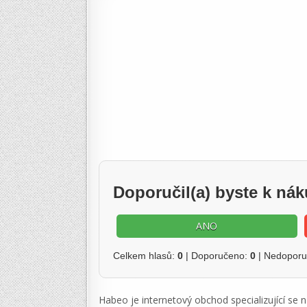
Doporučil(a) byste k n
ANO
Celkem hlasů:
0
| Doporučeno:
0
| Nedopor
Habeo je internetový obchod specializující se n