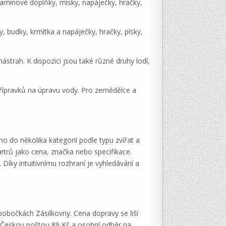
itamínové doplňky, misky, napáječky, hračky,
y, budky, krmítka a napáječky, hračky, písky,
strah. K dispozici jsou také různé druhy lodí,
a přípravků na úpravu vody. Pro zemědělce a
 do několika kategorií podle typu zvířat a
etrů jako cena, značka nebo specifikace.
íky intuitivnímu rozhraní je vyhledávání a
obočkách Zásilkovny. Cena dopravy se liší
č, Českou poštou 89 Kč a osobní odběr na