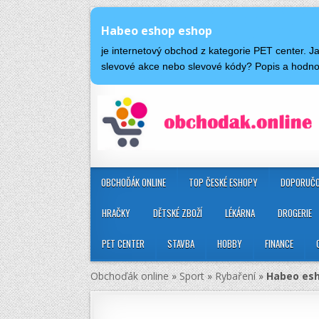
Habeo eshop eshop
je internetový obchod z kategorie PET center.
slevové akce nebo slevové kódy? Popis a hod
OBCHOĎÁK ONLINE
TOP ČESKÉ ESHOPY
DOPORUČO
HRAČKY
DĚTSKÉ ZBOŽÍ
LÉKÁRNA
DROGERIE
PET CENTER
STAVBA
HOBBY
FINANCE
Obchoďák online
»
Sport
»
Rybaření
»
Habeo es