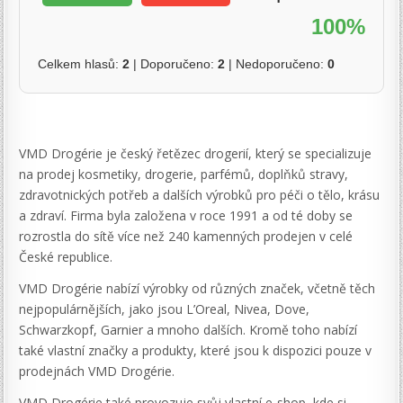
100%
Celkem hlasů:
2
| Doporučeno:
2
| Nedoporučeno:
0
VMD Drogérie je český řetězec drogerií, který se specializuje
na prodej kosmetiky, drogerie, parfémů, doplňků stravy,
zdravotnických potřeb a dalších výrobků pro péči o tělo, krásu
a zdraví. Firma byla založena v roce 1991 a od té doby se
rozrostla do sítě více než 240 kamenných prodejen v celé
České republice.
VMD Drogérie nabízí výrobky od různých značek, včetně těch
nejpopulárnějších, jako jsou L’Oreal, Nivea, Dove,
Schwarzkopf, Garnier a mnoho dalších. Kromě toho nabízí
také vlastní značky a produkty, které jsou k dispozici pouze v
prodejnách VMD Drogérie.
VMD Drogérie také provozuje svůj vlastní e-shop, kde si