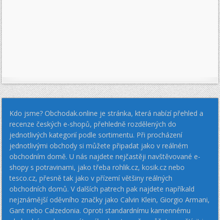
Kdo jsme? Obchodak.online je stránka, která nabízí přehled a
recenze českých e-shopů, přehledně rozdělených do
jednotlivých kategorií podle sortimentu. Při procházení
jednotlivými obchody si můžete připadat jako v reálném
obchodním domě. U nás najdete nejčastěji navštěvované e-
shopy s potravinami, jako třeba rohlik.cz, kosik.cz nebo
tesco.cz, přesně tak jako v přízemí většiny reálných
obchodních domů. V dalších patrech pak najdete napříkald
nejznámější oděvního značky jako Calvin Klein, Giorgio Armani,
Gant nebo Calzedonia. Oproti standardnímu kamennému