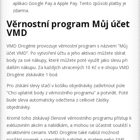
aplikaci Google Pay a Apple Pay. Tento způsob platby je
zdarma.
Věrnostní program Můj účet
VMD
VMD Drogérie provozuje věrnostní program s názvem “Můj
účet VMD”. Po vytvoření účtu a jeho aktivaci můžete sbírat
body za své nákupy, které můžete poté využít jako slevu při
dalším nákupu. Za každých utracených 10 Kč v e-shopu VMD
Drogérie získáváte 1 bod.
Pro získání slevy stačí v košíku objednávky zaškrtnout pole
“Chci uplatnit body z věrnostního programu” a potvrdit. Poté
bude sleva automaticky odečtena z celkové částky
objednávky.
Kromě toho získávají členové věrnostního programu přístup k
exkluzivním akcím a nabídkám, a mohou se účastnit soutěží s
atraktivními cenami. VMD Drogérie také nabízí možnost
posílání novinek a speciálních nabídek e-mailem nebo SMS