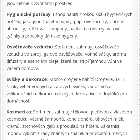
jsou šetrné k životnímu prostředí.
Hygienické potřeby
: Eshop nabízí širokou škálu hygienických
potřeb, jako jsou toaletní papíry, papírové ručníky, vlhčené
ubrousky, odličovací tampony, náplasti a obvazy, vatové
tyčinky a produkty dámské hygieny.
Osvěžovače vzduchu
: Sortiment zahrnuje osvěžovače
vzduchu ve spreji, gelové osvěžovače, vonné sáčky, aroma
difuzéry a esenciální oleje, které zajistí příjemnou vůni ve
vašem domově.
Svíčky a dekorace
: Kromě drogerie nabízí DrogerieZDE i
široký výběr vonných a čajových svíček, vánočních a
velikonočních dekorací a různých dekorativních doplňků pro
domácnost.
Kosmetika
: Sortiment zahrnuje tělovou, pleťovou a vlasovou
kosmetiku, včetně šamponů, kondicionérů, tělových mlék,
krémů, sprchových gelů a produktů na holení. Zákazníci
mohou vybírat z řady známých značek a produktů určených