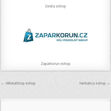
Dedra eshop
Zaparkorun eshop
Navigace
← Hillvitalshop eshop
Herbatica eshop →
pro
příspěvek