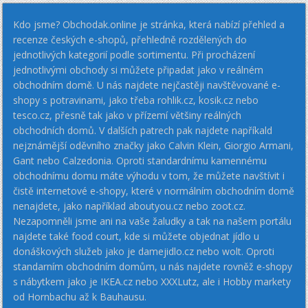
Kdo jsme? Obchodak.online je stránka, která nabízí přehled a
recenze českých e-shopů, přehledně rozdělených do
jednotlivých kategorií podle sortimentu. Při procházení
jednotlivými obchody si můžete připadat jako v reálném
obchodním domě. U nás najdete nejčastěji navštěvované e-
shopy s potravinami, jako třeba rohlik.cz, kosik.cz nebo
tesco.cz, přesně tak jako v přízemí většiny reálných
obchodních domů. V dalších patrech pak najdete napříkald
nejznámější oděvního značky jako Calvin Klein, Giorgio Armani,
Gant nebo Calzedonia. Oproti standardnímu kamennému
obchodnímu domu máte výhodu v tom, že můžete navštívit i
čistě internetové e-shopy, které v normálním obchodním domě
nenajdete, jako například aboutyou.cz nebo zoot.cz.
Nezapomněli jsme ani na vaše žaludky a tak na našem portálu
najdete také food court, kde si můžete objednat jídlo u
donáškových služeb jako je damejidlo.cz nebo wolt. Oproti
standarním obchodním domům, u nás najdete rovněž e-shopy
s nábytkem jako je IKEA.cz nebo XXXLutz, ale i Hobby markety
od Hornbachu až k Bauhausu.