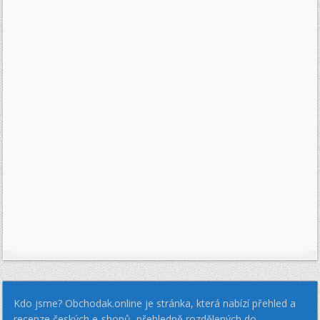
Kdo jsme? Obchodak.online je stránka, která nabízí přehled a
recenze českých e-shopů, přehledně rozdělených do