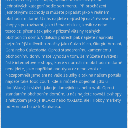
jednotlivých kategorií podle sortimentu. Při procházení
jednotlivými obchody si můžete připadat jako v reálném
obchodním domě. U nás najdete nejčastěji navštěvované e-
shopy s potravinami, jako třeba rohlik.cz, kosik.cz nebo
tesco.cz, přesně tak jako v přízemí většiny reálných
obchodních domů. V dalších patrech pak najdete napříkald
nejznámější oděvního značky jako Calvin Klein, Giorgio Armani,
Gant nebo Calzedonia. Oproti standardnímu kamennému
obchodnímu domu máte výhodu v tom, že můžete navštívit i
čistě internetové e-shopy, které v normálním obchodním domě
nenajdete, jako například aboutyou.cz nebo zoot.cz.
Nezapomněli jsme ani na vaše žaludky a tak na našem portálu
najdete také food court, kde si můžete objednat jídlo u
donáškových služeb jako je damejidlo.cz nebo wolt. Oproti
standarním obchodním domům, u nás najdete rovněž e-shopy
s nábytkem jako je IKEA.cz nebo XXXLutz, ale i Hobby markety
od Hornbachu až k Bauhausu.