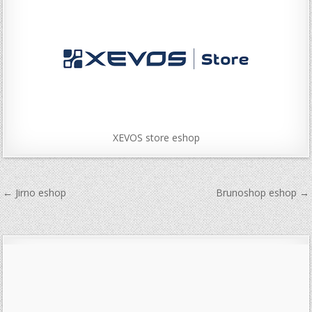
XEVOS store eshop
Navigace
← Jirno eshop
Brunoshop eshop →
pro
příspěvek