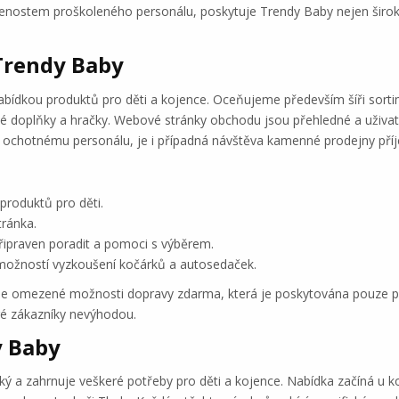
šenostem proškoleného personálu, poskytuje Trendy Baby nejen široký
Trendy Baby
ídkou produktů pro děti a kojence. Oceňujeme především šíři sortim
né doplňky a hračky. Webové stránky obchodu jsou přehledné a uživat
u a ochotnému personálu, je i případná návštěva kamenné prodejny př
produktů pro děti.
ránka.
připraven poradit a pomoci s výběrem.
možností vyzkoušení kočárků a autosedaček.
eme omezené možnosti dopravy zdarma, která je poskytována pouze p
ré zákazníky nevýhodou.
y Baby
ý a zahrnuje veškeré potřeby pro děti a kojence. Nabídka začíná u k