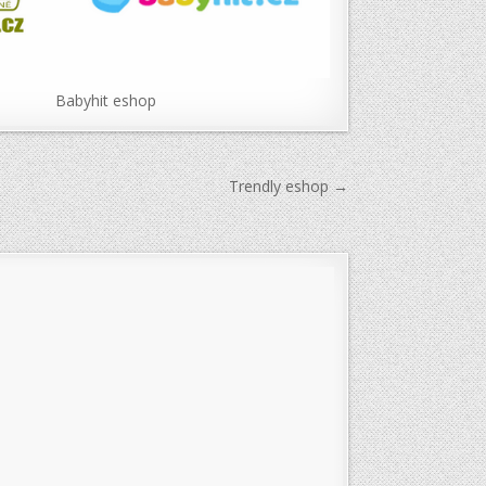
Babyhit eshop
Trendly eshop →