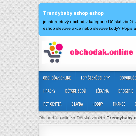
Trendybaby eshop eshop
je internetový obchod z kategorie Dětské zboží
eshop slevové akce nebo slevové kódy? Popis
OBCHOĎÁK ONLINE
TOP ČESKÉ ESHOPY
DOPORUČO
HRAČKY
DĚTSKÉ ZBOŽÍ
LÉKÁRNA
DROGERIE
PET CENTER
STAVBA
HOBBY
FINANCE
Obchoďák online
»
Dětské zboží
»
Trendybaby 