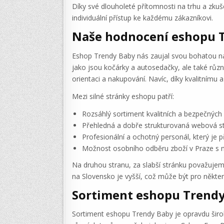
Díky své dlouholeté přítomnosti na trhu a zku
individuální přístup ke každému zákazníkovi.
Naše hodnocení eshopu 
Eshop Trendy Baby nás zaujal svou bohatou nab
jako jsou kočárky a autosedačky, ale také růz
orientaci a nakupování. Navíc, díky kvalitním
Mezi silné stránky eshopu patří:
Rozsáhlý sortiment kvalitních a bezpečných 
Přehledná a dobře strukturovaná webová st
Profesionální a ochotný personál, který je 
Možnost osobního odběru zboží v Praze s 
Na druhou stranu, za slabší stránku považuj
na Slovensko je vyšší, což může být pro někte
Sortiment eshopu Trend
Sortiment eshopu Trendy Baby je opravdu širok