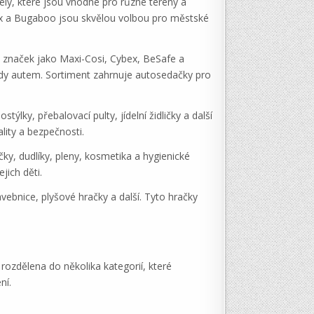
ely, které jsou vhodné pro různé terény a
ybex a Bugaboo jsou skvělou volbou pro městské
značek jako Maxi-Cosi, Cybex, BeSafe a
zdy autem. Sortiment zahrnuje autosedačky pro
ky, přebalovací pulty, jídelní židličky a další
lity a bezpečnosti.
ky, dudlíky, pleny, kosmetika a hygienické
jich děti.
vebnice, plyšové hračky a další. Tyto hračky
rozdělena do několika kategorií, které
ní.