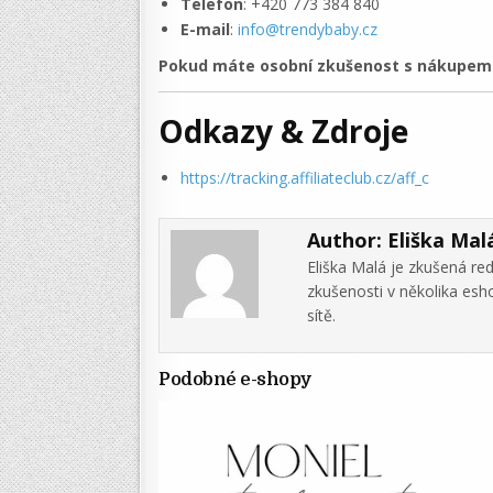
Telefon
: +420 773 384 840
E-mail
:
info@trendybaby.cz
Pokud máte osobní zkušenost s nákupem v
Odkazy & Zdroje
https://tracking.affiliateclub.cz/aff_c
Author:
Eliška Mal
Eliška Malá je zkušená re
zkušenosti v několika es
sítě.
Podobné e-shopy