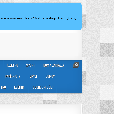
amace a vrácení zboží? Nabízí eshop Trendybaby
ELEKTRO
SPORT
DŮM A ZAHRADA
PAPÍRNICTVÍ
BRÝLE
DOMOV
STRO
KVĚTINY
OBCHODNÍ DŮM