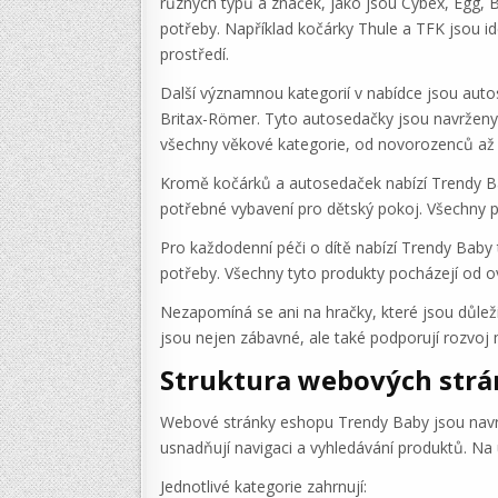
různých typů a značek, jako jsou Cybex, Egg, B
potřeby. Například kočárky Thule a TFK jsou id
prostředí.
Další významnou kategorií v nabídce jsou au
Britax-Römer. Tyto autosedačky jsou navrženy 
všechny věkové kategorie, od novorozenců až p
Kromě kočárků a autosedaček nabízí Trendy Baby
potřebné vybavení pro dětský pokoj. Všechny pr
Pro každodenní péči o dítě nabízí Trendy Baby 
potřeby. Všechny tyto produkty pocházejí od ov
Nezapomíná se ani na hračky, které jsou důleži
jsou nejen zábavné, ale také podporují rozvoj m
Struktura webových str
Webové stránky eshopu Trendy Baby jsou navržen
usnadňují navigaci a vyhledávání produktů. Na 
Jednotlivé kategorie zahrnují: