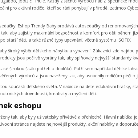
ugaboo, Joolz či Thule. Každý z těchto výrobců nabízí specifické mod
eální pro aktivní rodiče, kteří se rádi pohybují v přírodě, zatímco C
tosedačky. Eshop Trendy Baby prodává autosedačky od renomovaných 
tak, aby zajistily maximální bezpečnost a komfort pro děti během jí
o starší děti, a také různé typy upevnění, včetně systému ISOFIX.
 široký výběr dětského nábytku a vybavení. Zákazníci zde najdou postýl
odukty jsou pečlivě vybrány tak, aby splňovaly nejvyšší standardy kva
také širokou škálu potřeb a doplňků. Patří sem například dětské lahvič
ěřených výrobců a jsou navrženy tak, aby usnadnily rodičům péči o je
tou součástí dětského světa. V nabídce najdete edukativní hračky, sta
otorických dovedností, kreativity a myšlení dětí.
ánek eshopu
y tak, aby byly uživatelsky přívětivé a přehledné. Hlavní nabídka je 
úvodní stránce najdete nejnovější produkty, akční nabídky a doporuče