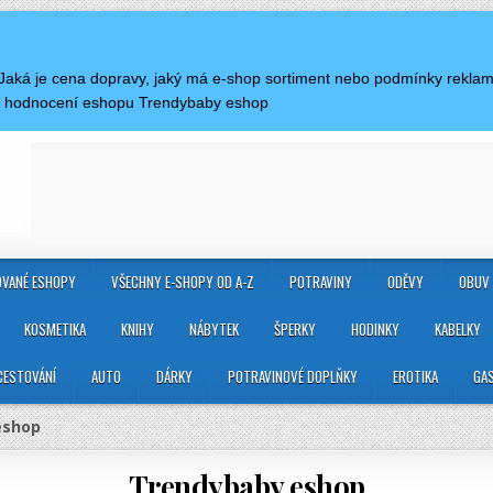
. Jaká je cena dopravy, jaký má e-shop sortiment nebo podmínky rekl
 a hodnocení eshopu Trendybaby eshop
VANÉ ESHOPY
VŠECHNY E-SHOPY OD A-Z
POTRAVINY
ODĚVY
OBUV
KOSMETIKA
KNIHY
NÁBYTEK
ŠPERKY
HODINKY
KABELKY
CESTOVÁNÍ
AUTO
DÁRKY
POTRAVINOVÉ DOPLŇKY
EROTIKA
GA
eshop
Trendybaby eshop