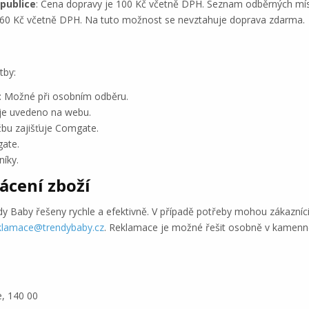
publice
: Cena dopravy je 100 Kč včetně DPH. Seznam odběrných mí
260 Kč včetně DPH. Na tuto možnost se nevztahuje doprava zdarma.
tby:
: Možné při osobním odběru.
u je uvedeno na webu.
užbu zajišťuje Comgate.
gate.
níky.
ácení zboží
y Baby řešeny rychle a efektivně. V případě potřeby mohou zákazníci
klamace@trendybaby.cz
. Reklamace je možné řešit osobně v kamenn
e, 140 00