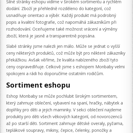
Silné stránky eshopu vidíme v širokém sortimentu a rychlém
dodání. Zboží je přehledně rozděleno do kategorií, což
usnadňuje orientaci a výběr. Každý produkt má podrobný
popis a kvalitní fotografie, což napomáhá zákazníkům při
rozhodování. Oceňujeme také možnost vrácení a výměny
zboží, která je jasně a transparentně popsána.
Slabé stránky jsme nalezli jen málo. Může se jednat o vyšší
ceny některých produktů, což může být pro některé zákazníky
překážkou. Avšak věříme, že kvalita nabízeného zboží tyto
ceny ospravedlňuje. Celkově jsme s eshopem Monbaby velmi
spokojeni a rádi ho doporučíme ostatním rodičům.
Sortiment eshopu
Eshop Monbaby se může pochlubit širokým sortimentem,
který zahrnuje oblečení, vybavení na spaní, hračky, nábytek a
doplňky pro děti a jejich maminky. V sekci oblečení najdeme
produkty pro děti všech věkových kategorií, od novorozenců
až po starší děti. Sortiment zahrnuje dětské overaly, pyžama,
teplákové soupravy, mikiny, čepice, čelenky, ponožky a