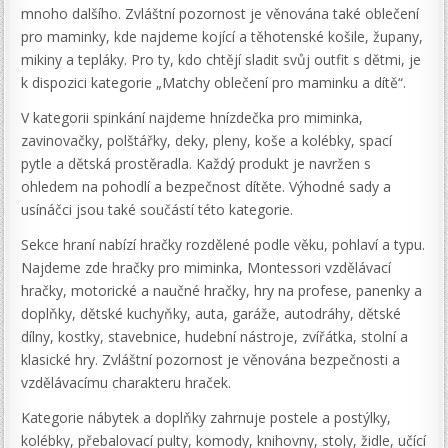
mnoho dalšího. Zvláštní pozornost je věnována také oblečení
pro maminky, kde najdeme kojící a těhotenské košile, župany,
mikiny a tepláky. Pro ty, kdo chtějí sladit svůj outfit s dětmi, je
k dispozici kategorie „Matchy oblečení pro maminku a dítě“.
V kategorii spinkání najdeme hnízdečka pro miminka,
zavinovačky, polštářky, deky, pleny, koše a kolébky, spací
pytle a dětská prostěradla. Každý produkt je navržen s
ohledem na pohodlí a bezpečnost dítěte. Výhodné sady a
usínáčci jsou také součástí této kategorie.
Sekce hraní nabízí hračky rozdělené podle věku, pohlaví a typu.
Najdeme zde hračky pro miminka, Montessori vzdělávací
hračky, motorické a naučné hračky, hry na profese, panenky a
doplňky, dětské kuchyňky, auta, garáže, autodráhy, dětské
dílny, kostky, stavebnice, hudební nástroje, zvířátka, stolní a
klasické hry. Zvláštní pozornost je věnována bezpečnosti a
vzdělávacímu charakteru hraček.
Kategorie nábytek a doplňky zahrnuje postele a postýlky,
kolébky, přebalovací pulty, komody, knihovny, stoly, židle, učící