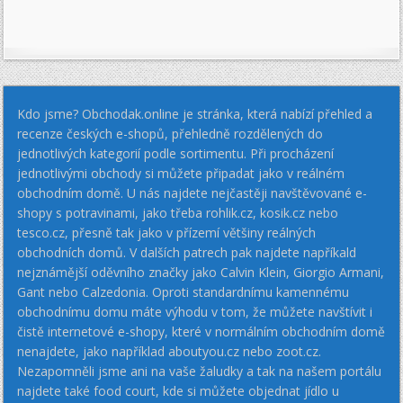
Kdo jsme? Obchodak.online je stránka, která nabízí přehled a
recenze českých e-shopů, přehledně rozdělených do
jednotlivých kategorií podle sortimentu. Při procházení
jednotlivými obchody si můžete připadat jako v reálném
obchodním domě. U nás najdete nejčastěji navštěvované e-
shopy s potravinami, jako třeba rohlik.cz, kosik.cz nebo
tesco.cz, přesně tak jako v přízemí většiny reálných
obchodních domů. V dalších patrech pak najdete napříkald
nejznámější oděvního značky jako Calvin Klein, Giorgio Armani,
Gant nebo Calzedonia. Oproti standardnímu kamennému
obchodnímu domu máte výhodu v tom, že můžete navštívit i
čistě internetové e-shopy, které v normálním obchodním domě
nenajdete, jako například aboutyou.cz nebo zoot.cz.
Nezapomněli jsme ani na vaše žaludky a tak na našem portálu
najdete také food court, kde si můžete objednat jídlo u